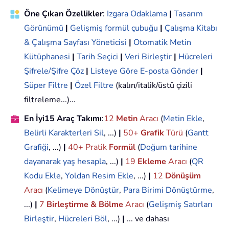
Öne Çıkan Özellikler
:
Izgara Odaklama
|
Tasarım
Görünümü
|
Gelişmiş formül çubuğu
|
Çalışma Kitabı
& Çalışma Sayfası Yöneticisi
|
Otomatik Metin
Kütüphanesi
|
Tarih Seçici
|
Veri Birleştir
|
Hücreleri
Şifrele/Şifre Çöz
|
Listeye Göre E-posta Gönder
|
Süper Filtre
|
Özel Filtre
(kalın/italik/üstü çizili
filtreleme...)...
En İyi15 Araç Takımı
:
12
Metin
Aracı
(
Metin Ekle
,
Belirli Karakterleri Sil
, ...)
|
50+
Grafik
Türü
(
Gantt
Grafiği
, ...)
|
40+ Pratik
Formül
(
Doğum tarihine
dayanarak yaş hesapla
, ...)
|
19
Ekleme
Aracı
(
QR
Kodu Ekle
,
Yoldan Resim Ekle
, ...)
|
12
Dönüşüm
Aracı
(
Kelimeye Dönüştür
,
Para Birimi Dönüştürme
,
...)
|
7
Birleştirme & Bölme
Aracı
(
Gelişmiş Satırları
Birleştir
,
Hücreleri Böl
, ...)
|
... ve dahası