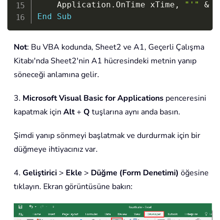
    Application
.
OnTime xTime
,
"'"
&
 T
End
Sub
Not
: Bu VBA kodunda, Sheet2 ve A1, Geçerli Çalışma
Kitabı'nda Sheet2'nin A1 hücresindeki metnin yanıp
söneceği anlamına gelir.
3.
Microsoft Visual Basic for Applications
penceresini
kapatmak için
Alt
+
Q
tuşlarına aynı anda basın.
Şimdi yanıp sönmeyi başlatmak ve durdurmak için bir
düğmeye ihtiyacınız var.
4.
Geliştirici
>
Ekle
>
Düğme (Form Denetimi)
öğesine
tıklayın. Ekran görüntüsüne bakın: