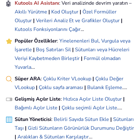
🤖
Kutools AI Asistanı
: Veri analizinde devrim yaratın –
Akıllı Yürütme
|
Kod Oluştur
|
Özel Formüller
Oluştur
|
Verileri Analiz Et ve Grafikler Oluştur
|
Kutools Fonksiyonlarını Çağır
…
Popüler Özellikler
:
Yinelenenleri Bul, Vurgula veya
İşaretle
|
Boş Satırları Sil
|
Sütunları veya Hücreleri
Veriyi Kaybetmeden Birleştir
|
Formül olmadan
Yuvarla
...
Süper ARA
:
Çoklu Kriter VLookup
|
Çoklu Değer
VLookup
|
Çoklu sayfa araması
|
Bulanık Eşleme
....
Gelişmiş Açılır Liste
:
Hızlıca Açılır Liste Oluştur
|
Bağımlı Açılır Liste
|
Çoklu seçimli Açılır Liste
....
Sütun Yöneticisi
:
Belirli Sayıda Sütun Ekle
|
Sütunları
Taşı
|
Gizli Sütunların Görünürlük Durumunu Değiştir
|
Aralıkları & Sütunları Karşılaştır
...