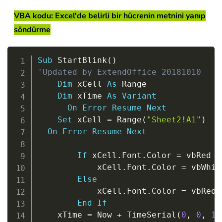
VBA kodu: Excel'de belirli bir hücrenin metnini yanıp
söndürme
Copy
Sub
 StartBlink
(
)
'Updated by ExtendOffice 20181010
Dim
 xCell 
As
 Range

Dim
 xTime 
As
Variant
On
Error
Resume
Next
Set
 xCell 
=
 Range
(
"Sheet2!A1"
)
On
Error
Resume
Next
If
 xCell
.
Font
.
Color 
=
 vbRed 
T
            xCell
.
Font
.
Color 
=
 vbWhite
Else
            xCell
.
Font
.
Color 
=
 vbRed

End
If
    xTime 
=
 Now 
+
 TimeSerial
(
0
,
0
,
1
)