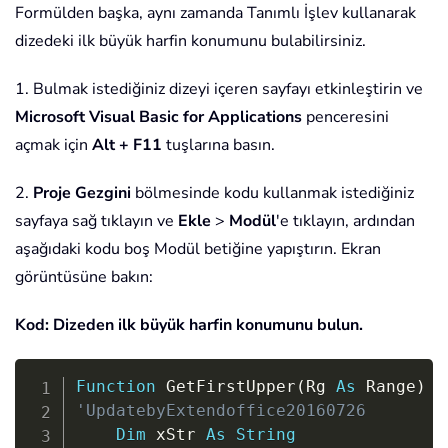
Formülden başka, aynı zamanda Tanımlı İşlev kullanarak
dizedeki ilk büyük harfin konumunu bulabilirsiniz.
1. Bulmak istediğiniz dizeyi içeren sayfayı etkinleştirin ve
Microsoft Visual Basic for Applications
penceresini
açmak için
Alt + F11
tuşlarına basın.
2.
Proje Gezgini
bölmesinde kodu kullanmak istediğiniz
sayfaya sağ tıklayın ve
Ekle
>
Modül
'e tıklayın, ardından
aşağıdaki kodu boş Modül betiğine yapıştırın. Ekran
görüntüsüne bakın:
Kod: Dizeden ilk büyük harfin konumunu bulun.
Copy
Function
 GetFirstUpper
(
Rg 
As
 Range
)
A
'UpdatebyExtendoffice20160726
Dim
 xStr 
As
String