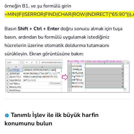
örneğin B1, ve şu formülü girin
=MIN(IF(ISERROR(FIND(CHAR(ROW(INDIRECT("65:90"))),A
Basın
Shift + Ctrl + Enter
doğru sonucu almak için tuşa
basın, ardından bu formülü uygulamak istediğiniz
hücrelerin üzerine otomatik doldurma tutamacını
sürükleyin. Ekran görüntüsüne bakın:
Tanımlı İşlev ile ilk büyük harfin
konumunu bulun