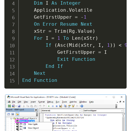
Dim
 I 
As
Integer
    Application
.
Volatile

    GetFirstUpper 
=
-
1
On
Error
Resume
Next
    xStr 
=
 Trim
(
Rg
.
Value
)
For
 I 
=
1
To
 Len
(
xStr
)
If
(
Asc
(
Mid
(
xStr
,
 I
,
1
)
)
<
91
            GetFirstUpper 
=
 I

Exit
Function
End
If
Next
End
Function