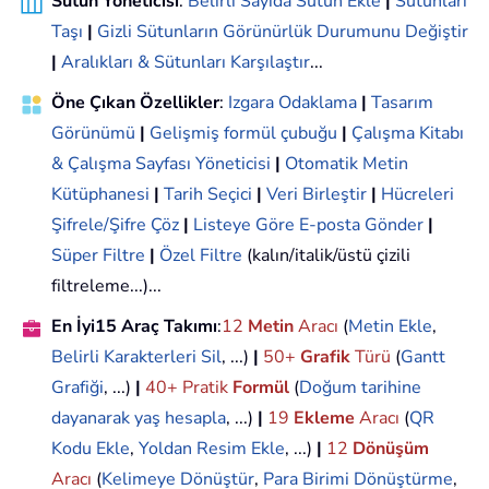
Sütun Yöneticisi
:
Belirli Sayıda Sütun Ekle
|
Sütunları
Taşı
|
Gizli Sütunların Görünürlük Durumunu Değiştir
|
Aralıkları & Sütunları Karşılaştır
...
Öne Çıkan Özellikler
:
Izgara Odaklama
|
Tasarım
Görünümü
|
Gelişmiş formül çubuğu
|
Çalışma Kitabı
& Çalışma Sayfası Yöneticisi
|
Otomatik Metin
Kütüphanesi
|
Tarih Seçici
|
Veri Birleştir
|
Hücreleri
Şifrele/Şifre Çöz
|
Listeye Göre E-posta Gönder
|
Süper Filtre
|
Özel Filtre
(kalın/italik/üstü çizili
filtreleme...)...
En İyi15 Araç Takımı
:
12
Metin
Aracı
(
Metin Ekle
,
Belirli Karakterleri Sil
, ...)
|
50+
Grafik
Türü
(
Gantt
Grafiği
, ...)
|
40+ Pratik
Formül
(
Doğum tarihine
dayanarak yaş hesapla
, ...)
|
19
Ekleme
Aracı
(
QR
Kodu Ekle
,
Yoldan Resim Ekle
, ...)
|
12
Dönüşüm
Aracı
(
Kelimeye Dönüştür
,
Para Birimi Dönüştürme
,