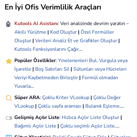
En İyi Ofis Verimlilik Araçları
🤖
Kutools AI Asistanı
: Veri analizinde devrim yaratın –
Akıllı Yürütme
|
Kod Oluştur
|
Özel Formüller
Oluştur
|
Verileri Analiz Et ve Grafikler Oluştur
|
Kutools Fonksiyonlarını Çağır
…
Popüler Özellikler
:
Yinelenenleri Bul, Vurgula veya
İşaretle
|
Boş Satırları Sil
|
Sütunları veya Hücreleri
Veriyi Kaybetmeden Birleştir
|
Formül olmadan
Yuvarla
...
Süper ARA
:
Çoklu Kriter VLookup
|
Çoklu Değer
VLookup
|
Çoklu sayfa araması
|
Bulanık Eşleme
....
Gelişmiş Açılır Liste
:
Hızlıca Açılır Liste Oluştur
|
Bağımlı Açılır Liste
|
Çoklu seçimli Açılır Liste
....