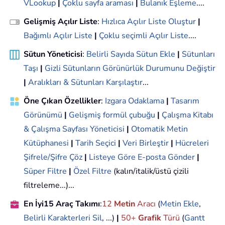
VLookup
|
Çoklu sayfa araması
|
Bulanık Eşleme
....
Gelişmiş Açılır Liste
:
Hızlıca Açılır Liste Oluştur
|
Bağımlı Açılır Liste
|
Çoklu seçimli Açılır Liste
....
Sütun Yöneticisi
:
Belirli Sayıda Sütun Ekle
|
Sütunları
Taşı
|
Gizli Sütunların Görünürlük Durumunu Değiştir
|
Aralıkları & Sütunları Karşılaştır
...
Öne Çıkan Özellikler
:
Izgara Odaklama
|
Tasarım
Görünümü
|
Gelişmiş formül çubuğu
|
Çalışma Kitabı
& Çalışma Sayfası Yöneticisi
|
Otomatik Metin
Kütüphanesi
|
Tarih Seçici
|
Veri Birleştir
|
Hücreleri
Şifrele/Şifre Çöz
|
Listeye Göre E-posta Gönder
|
Süper Filtre
|
Özel Filtre
(kalın/italik/üstü çizili
filtreleme...)...
En İyi15 Araç Takımı
:
12
Metin
Aracı
(
Metin Ekle
,
Belirli Karakterleri Sil
, ...)
|
50+
Grafik
Türü
(
Gantt