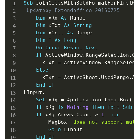
Copy
Sub
 JoinCellsWithBoldFormatForFirstWo
'Updateby Extendoffice 20160725
Dim
 xRg 
As
 Range

Dim
 xTxt 
As
String
Dim
 xCell 
As
 Range

Dim
 I 
As
Long
On
Error
Resume
Next
If
 ActiveWindow
.
RangeSelection
.
Co
      xTxt 
=
 ActiveWindow
.
RangeSelect
Else
      xTxt 
=
 ActiveSheet
.
UsedRange
.
Ad
End
If
LInput
:
Set
 xRg 
=
 Application
.
InputBox
(
"P
If
 xRg 
Is
Nothing
Then
Exit
Sub
If
 xRg
.
Areas
.
Count 
>
1
Then
        MsgBox 
"does not support mult
GoTo
 LInput

End
If