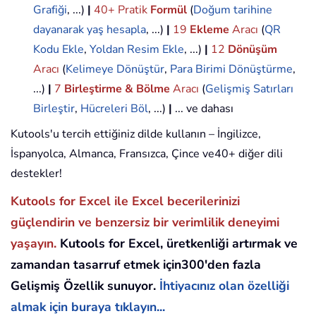
Grafiği
, ...)
|
40+ Pratik
Formül
(
Doğum tarihine
dayanarak yaş hesapla
, ...)
|
19
Ekleme
Aracı
(
QR
Kodu Ekle
,
Yoldan Resim Ekle
, ...)
|
12
Dönüşüm
Aracı
(
Kelimeye Dönüştür
,
Para Birimi Dönüştürme
,
...)
|
7
Birleştirme & Bölme
Aracı
(
Gelişmiş Satırları
Birleştir
,
Hücreleri Böl
, ...)
|
... ve dahası
Kutools'u tercih ettiğiniz dilde kullanın – İngilizce,
İspanyolca, Almanca, Fransızca, Çince ve40+ diğer dili
destekler!
Kutools for Excel ile Excel becerilerinizi
güçlendirin ve benzersiz bir verimlilik deneyimi
yaşayın.
Kutools for Excel, üretkenliği artırmak ve
zamandan tasarruf etmek için300'den fazla
Gelişmiş Özellik sunuyor.
İhtiyacınız olan özelliği
almak için buraya tıklayın...