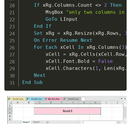
If
 xRg
.
Columns
.
Count 
<
>
2
Then
        MsgBox 
"only two columns in t
GoTo
 LInput

End
If
Set
 xRg 
=
 xRg
.
Resize
(
xRg
.
Rows
,
3
)
On
Error
Resume
Next
For
Each
 xCell 
In
 xRg
.
Columns
(
3
)
.
        xCell 
=
 xRg
.
Cells
(
xCell
.
Row
,
        xCell
.
Font
.
Bold 
=
False
        xCell
.
Characters
(
1
,
 Len
(
xRg
.
C
Next
End
Sub