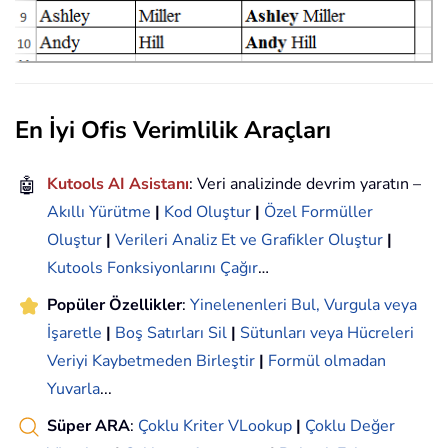
En İyi Ofis Verimlilik Araçları
🤖
Kutools AI Asistanı
: Veri analizinde devrim yaratın –
Akıllı Yürütme
|
Kod Oluştur
|
Özel Formüller
Oluştur
|
Verileri Analiz Et ve Grafikler Oluştur
|
Kutools Fonksiyonlarını Çağır
…
Popüler Özellikler
:
Yinelenenleri Bul, Vurgula veya
İşaretle
|
Boş Satırları Sil
|
Sütunları veya Hücreleri
Veriyi Kaybetmeden Birleştir
|
Formül olmadan
Yuvarla
...
Süper ARA
:
Çoklu Kriter VLookup
|
Çoklu Değer