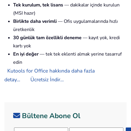
Tek kurulum, tek lisans
— dakikalar içinde kurulun
(MSI hazır)
Birlikte daha verimli
— Ofis uygulamalarında hızlı
üretkenlik
30 günlük tam özellikli deneme
— kayıt yok, kredi
kartı yok
En iyi değer
— tek tek eklenti almak yerine tasarruf
edin
Kutools for Office hakkında daha fazla
detay...
Ücretsiz İndir...
Bültene Abone Ol