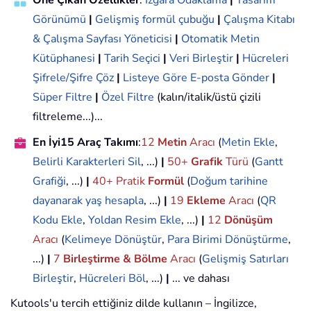
Öne Çıkan Özellikler
:
Izgara Odaklama
|
Tasarım
Görünümü
|
Gelişmiş formül çubuğu
|
Çalışma Kitabı
& Çalışma Sayfası Yöneticisi
|
Otomatik Metin
Kütüphanesi
|
Tarih Seçici
|
Veri Birleştir
|
Hücreleri
Şifrele/Şifre Çöz
|
Listeye Göre E-posta Gönder
|
Süper Filtre
|
Özel Filtre
(kalın/italik/üstü çizili
filtreleme...)...
En İyi15 Araç Takımı
:
12
Metin
Aracı
(
Metin Ekle
,
Belirli Karakterleri Sil
, ...)
|
50+
Grafik
Türü
(
Gantt
Grafiği
, ...)
|
40+ Pratik
Formül
(
Doğum tarihine
dayanarak yaş hesapla
, ...)
|
19
Ekleme
Aracı
(
QR
Kodu Ekle
,
Yoldan Resim Ekle
, ...)
|
12
Dönüşüm
Aracı
(
Kelimeye Dönüştür
,
Para Birimi Dönüştürme
,
...)
|
7
Birleştirme & Bölme
Aracı
(
Gelişmiş Satırları
Birleştir
,
Hücreleri Böl
, ...)
|
... ve dahası
Kutools'u tercih ettiğiniz dilde kullanın – İngilizce,