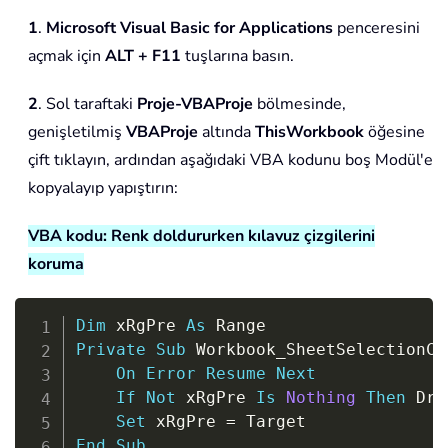
1
.
Microsoft Visual Basic for Applications
penceresini
açmak için
ALT + F11
tuşlarına basın.
2
. Sol taraftaki
Proje-VBAProje
bölmesinde,
genişletilmiş
VBAProje
altında
ThisWorkbook
öğesine
çift tıklayın, ardından aşağıdaki VBA kodunu boş Modül'e
kopyalayıp yapıştırın:
VBA kodu: Renk doldururken kılavuz çizgilerini
koruma
Copy
Dim
 xRgPre 
As
Private
Sub
 Workbook_SheetSelectionCh
On
Error
Resume
Next
If
Not
 xRgPre 
Is
Nothing
Then
 Dra
Set
 xRgPre 
=
End
Sub