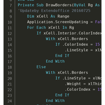
Private
Sub
 DrawBorders
(
ByVal
 Rg 
As
 R
'Updateby Extendoffice 20160725
Dim
 xCell 
As
 Range

    Application
.
ScreenUpdating 
=
Fals
For
Each
 xCell 
In
 Rg

If
 xCell
.
Interior
.
ColorIndex 
With
 xCell
.
Borders

If
.
ColorIndex 
=
15
T
.
LineStyle 
=
 xlNo
End
If
End
With
Else
With
 xCell
.
Borders

If
.
LineStyle 
=
 xlNon
.
Weight 
=
 xlThin

.
ColorIndex 
=
15
End
If
End
With