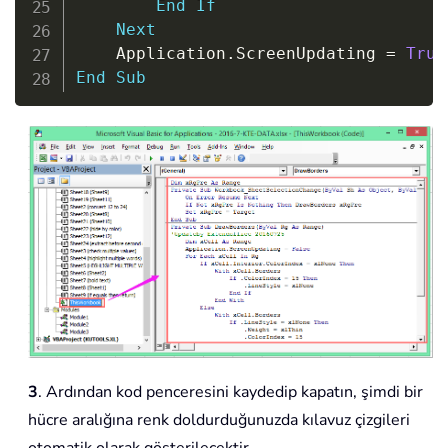
End
If
Next
    Application
.
ScreenUpdating 
=
True
End
Sub
3
. Ardından kod penceresini kaydedip kapatın, şimdi bir
hücre aralığına renk doldurduğunuzda kılavuz çizgileri
otomatik olarak gösterilecektir.