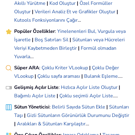
Akıllı Yürütme
|
Kod Oluştur
|
Özel Formüller
Oluştur
|
Verileri Analiz Et ve Grafikler Oluştur
|
Kutools Fonksiyonlarını Çağır
…
Popüler Özellikler
:
Yinelenenleri Bul, Vurgula veya
İşaretle
|
Boş Satırları Sil
|
Sütunları veya Hücreleri
Veriyi Kaybetmeden Birleştir
|
Formül olmadan
Yuvarla
...
Süper ARA
:
Çoklu Kriter VLookup
|
Çoklu Değer
VLookup
|
Çoklu sayfa araması
|
Bulanık Eşleme
....
Gelişmiş Açılır Liste
:
Hızlıca Açılır Liste Oluştur
|
Bağımlı Açılır Liste
|
Çoklu seçimli Açılır Liste
....
Sütun Yöneticisi
:
Belirli Sayıda Sütun Ekle
|
Sütunları
Taşı
|
Gizli Sütunların Görünürlük Durumunu Değiştir
|
Aralıkları & Sütunları Karşılaştır
...