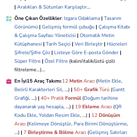
|
Aralıkları & Sütunları Karşılaştır
...
Öne Çıkan Özellikler
:
Izgara Odaklama
|
Tasarım
Görünümü
|
Gelişmiş formül çubuğu
|
Çalışma Kitabı
& Çalışma Sayfası Yöneticisi
|
Otomatik Metin
Kütüphanesi
|
Tarih Seçici
|
Veri Birleştir
|
Hücreleri
Şifrele/Şifre Çöz
|
Listeye Göre E-posta Gönder
|
Süper Filtre
|
Özel Filtre
(kalın/italik/üstü çizili
filtreleme...)...
En İyi15 Araç Takımı
:
12
Metin
Aracı
(
Metin Ekle
,
Belirli Karakterleri Sil
, ...)
|
50+
Grafik
Türü
(
Gantt
Grafiği
, ...)
|
40+ Pratik
Formül
(
Doğum tarihine
dayanarak yaş hesapla
, ...)
|
19
Ekleme
Aracı
(
QR
Kodu Ekle
,
Yoldan Resim Ekle
, ...)
|
12
Dönüşüm
Aracı
(
Kelimeye Dönüştür
,
Para Birimi Dönüştürme
,
...)
|
7
Birleştirme & Bölme
Aracı
(
Gelişmiş Satırları