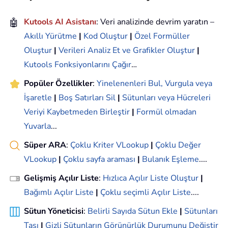
🤖
Kutools AI Asistanı
: Veri analizinde devrim yaratın –
Akıllı Yürütme
|
Kod Oluştur
|
Özel Formüller
Oluştur
|
Verileri Analiz Et ve Grafikler Oluştur
|
Kutools Fonksiyonlarını Çağır
…
Popüler Özellikler
:
Yinelenenleri Bul, Vurgula veya
İşaretle
|
Boş Satırları Sil
|
Sütunları veya Hücreleri
Veriyi Kaybetmeden Birleştir
|
Formül olmadan
Yuvarla
...
Süper ARA
:
Çoklu Kriter VLookup
|
Çoklu Değer
VLookup
|
Çoklu sayfa araması
|
Bulanık Eşleme
....
Gelişmiş Açılır Liste
:
Hızlıca Açılır Liste Oluştur
|
Bağımlı Açılır Liste
|
Çoklu seçimli Açılır Liste
....
Sütun Yöneticisi
:
Belirli Sayıda Sütun Ekle
|
Sütunları
Taşı
|
Gizli Sütunların Görünürlük Durumunu Değiştir