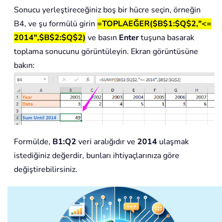
Sonucu yerleştireceğiniz boş bir hücre seçin, örneğin
B4, ve şu formülü girin
=TOPLAEĞER($B$1:$Q$2,"<=
2014",$B$2:$Q$2)
ve basın
Enter
tuşuna basarak
toplama sonucunu görüntüleyin. Ekran görüntüsüne
bakın:
Formülde,
B1:Q2
veri aralığıdır ve
2014
ulaşmak
istediğiniz değerdir, bunları ihtiyaçlarınıza göre
değiştirebilirsiniz.