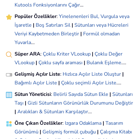
Kutools Fonksiyonlarını Çağır
…
Popüler Özellikler
:
Yinelenenleri Bul, Vurgula veya
İşaretle
|
Boş Satırları Sil
|
Sütunları veya Hücreleri
Veriyi Kaybetmeden Birleştir
|
Formül olmadan
Yuvarla
...
Süper ARA
:
Çoklu Kriter VLookup
|
Çoklu Değer
VLookup
|
Çoklu sayfa araması
|
Bulanık Eşleme
....
Gelişmiş Açılır Liste
:
Hızlıca Açılır Liste Oluştur
|
Bağımlı Açılır Liste
|
Çoklu seçimli Açılır Liste
....
Sütun Yöneticisi
:
Belirli Sayıda Sütun Ekle
|
Sütunları
Taşı
|
Gizli Sütunların Görünürlük Durumunu Değiştir
|
Aralıkları & Sütunları Karşılaştır
...
Öne Çıkan Özellikler
:
Izgara Odaklama
|
Tasarım
Görünümü
|
Gelişmiş formül çubuğu
|
Çalışma Kitabı