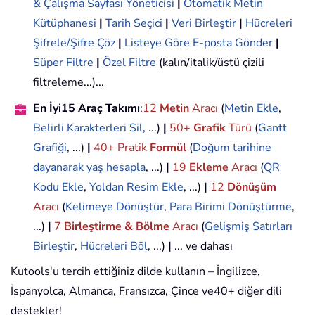
& Çalışma Sayfası Yöneticisi
|
Otomatik Metin
Kütüphanesi
|
Tarih Seçici
|
Veri Birleştir
|
Hücreleri
Şifrele/Şifre Çöz
|
Listeye Göre E-posta Gönder
|
Süper Filtre
|
Özel Filtre
(kalın/italik/üstü çizili
filtreleme...)...
En İyi15 Araç Takımı
:
12
Metin
Aracı
(
Metin Ekle
,
Belirli Karakterleri Sil
, ...)
|
50+
Grafik
Türü
(
Gantt
Grafiği
, ...)
|
40+ Pratik
Formül
(
Doğum tarihine
dayanarak yaş hesapla
, ...)
|
19
Ekleme
Aracı
(
QR
Kodu Ekle
,
Yoldan Resim Ekle
, ...)
|
12
Dönüşüm
Aracı
(
Kelimeye Dönüştür
,
Para Birimi Dönüştürme
,
...)
|
7
Birleştirme & Bölme
Aracı
(
Gelişmiş Satırları
Birleştir
,
Hücreleri Böl
, ...)
|
... ve dahası
Kutools'u tercih ettiğiniz dilde kullanın – İngilizce,
İspanyolca, Almanca, Fransızca, Çince ve40+ diğer dili
destekler!