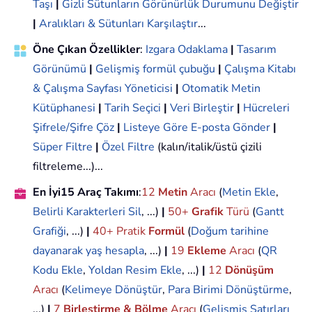
Taşı
|
Gizli Sütunların Görünürlük Durumunu Değiştir
|
Aralıkları & Sütunları Karşılaştır
...
Öne Çıkan Özellikler
:
Izgara Odaklama
|
Tasarım
Görünümü
|
Gelişmiş formül çubuğu
|
Çalışma Kitabı
& Çalışma Sayfası Yöneticisi
|
Otomatik Metin
Kütüphanesi
|
Tarih Seçici
|
Veri Birleştir
|
Hücreleri
Şifrele/Şifre Çöz
|
Listeye Göre E-posta Gönder
|
Süper Filtre
|
Özel Filtre
(kalın/italik/üstü çizili
filtreleme...)...
En İyi15 Araç Takımı
:
12
Metin
Aracı
(
Metin Ekle
,
Belirli Karakterleri Sil
, ...)
|
50+
Grafik
Türü
(
Gantt
Grafiği
, ...)
|
40+ Pratik
Formül
(
Doğum tarihine
dayanarak yaş hesapla
, ...)
|
19
Ekleme
Aracı
(
QR
Kodu Ekle
,
Yoldan Resim Ekle
, ...)
|
12
Dönüşüm
Aracı
(
Kelimeye Dönüştür
,
Para Birimi Dönüştürme
,
...)
|
7
Birleştirme & Bölme
Aracı
(
Gelişmiş Satırları