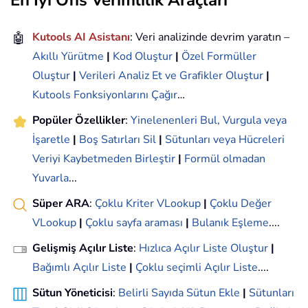
En İyi Ofis Verimlilik Araçları
🤖
Kutools AI Asistanı
: Veri analizinde devrim yaratın –
Akıllı Yürütme
|
Kod Oluştur
|
Özel Formüller
Oluştur
|
Verileri Analiz Et ve Grafikler Oluştur
|
Kutools Fonksiyonlarını Çağır
…
Popüler Özellikler
:
Yinelenenleri Bul, Vurgula veya
İşaretle
|
Boş Satırları Sil
|
Sütunları veya Hücreleri
Veriyi Kaybetmeden Birleştir
|
Formül olmadan
Yuvarla
...
Süper ARA
:
Çoklu Kriter VLookup
|
Çoklu Değer
VLookup
|
Çoklu sayfa araması
|
Bulanık Eşleme
....
Gelişmiş Açılır Liste
:
Hızlıca Açılır Liste Oluştur
|
Bağımlı Açılır Liste
|
Çoklu seçimli Açılır Liste
....
Sütun Yöneticisi
:
Belirli Sayıda Sütun Ekle
|
Sütunları