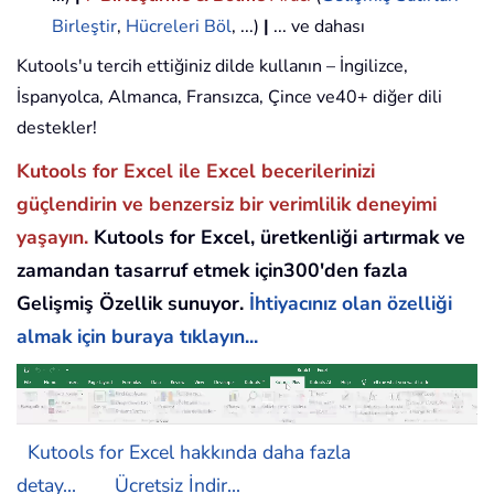
Birleştir
,
Hücreleri Böl
, ...)
|
... ve dahası
Kutools'u tercih ettiğiniz dilde kullanın – İngilizce,
İspanyolca, Almanca, Fransızca, Çince ve40+ diğer dili
destekler!
Kutools for Excel ile Excel becerilerinizi
güçlendirin ve benzersiz bir verimlilik deneyimi
yaşayın.
Kutools for Excel, üretkenliği artırmak ve
zamandan tasarruf etmek için300'den fazla
Gelişmiş Özellik sunuyor.
İhtiyacınız olan özelliği
almak için buraya tıklayın...
Kutools for Excel hakkında daha fazla
detay...
Ücretsiz İndir...