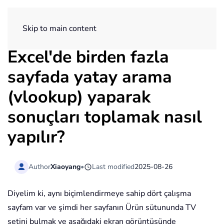
ExtendOffice
Skip to main content
Excel'de birden fazla
sayfada yatay arama
(vlookup) yaparak
sonuçları toplamak nasıl
yapılır?
Author
Xiaoyang
•
Last modified
2025-08-26
Diyelim ki, aynı biçimlendirmeye sahip dört çalışma
sayfam var ve şimdi her sayfanın Ürün sütununda TV
setini bulmak ve aşağıdaki ekran görüntüsünde