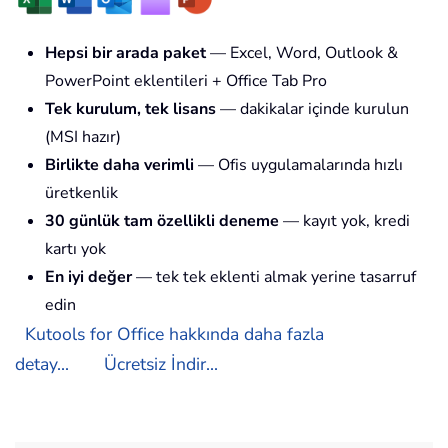
Hepsi bir arada paket
— Excel, Word, Outlook &
PowerPoint eklentileri + Office Tab Pro
Tek kurulum, tek lisans
— dakikalar içinde kurulun
(MSI hazır)
Birlikte daha verimli
— Ofis uygulamalarında hızlı
üretkenlik
30 günlük tam özellikli deneme
— kayıt yok, kredi
kartı yok
En iyi değer
— tek tek eklenti almak yerine tasarruf
edin
Kutools for Office hakkında daha fazla
detay...
Ücretsiz İndir...