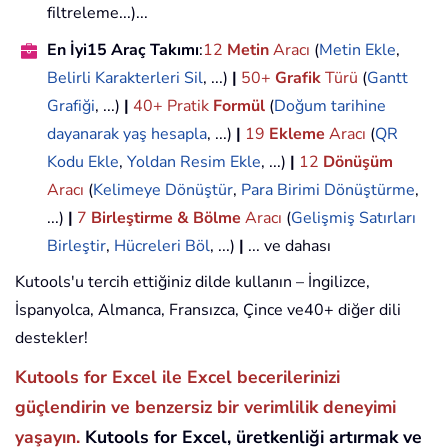
filtreleme...)...
En İyi15 Araç Takımı
:
12
Metin
Aracı
(
Metin Ekle
,
Belirli Karakterleri Sil
, ...)
|
50+
Grafik
Türü
(
Gantt
Grafiği
, ...)
|
40+ Pratik
Formül
(
Doğum tarihine
dayanarak yaş hesapla
, ...)
|
19
Ekleme
Aracı
(
QR
Kodu Ekle
,
Yoldan Resim Ekle
, ...)
|
12
Dönüşüm
Aracı
(
Kelimeye Dönüştür
,
Para Birimi Dönüştürme
,
...)
|
7
Birleştirme & Bölme
Aracı
(
Gelişmiş Satırları
Birleştir
,
Hücreleri Böl
, ...)
|
... ve dahası
Kutools'u tercih ettiğiniz dilde kullanın – İngilizce,
İspanyolca, Almanca, Fransızca, Çince ve40+ diğer dili
destekler!
Kutools for Excel ile Excel becerilerinizi
güçlendirin ve benzersiz bir verimlilik deneyimi
yaşayın.
Kutools for Excel, üretkenliği artırmak ve