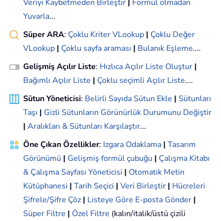
Veriyi Kaybetmeden Birleştir
|
Formül olmadan
Yuvarla
...
Süper ARA
:
Çoklu Kriter VLookup
|
Çoklu Değer
VLookup
|
Çoklu sayfa araması
|
Bulanık Eşleme
....
Gelişmiş Açılır Liste
:
Hızlıca Açılır Liste Oluştur
|
Bağımlı Açılır Liste
|
Çoklu seçimli Açılır Liste
....
Sütun Yöneticisi
:
Belirli Sayıda Sütun Ekle
|
Sütunları
Taşı
|
Gizli Sütunların Görünürlük Durumunu Değiştir
|
Aralıkları & Sütunları Karşılaştır
...
Öne Çıkan Özellikler
:
Izgara Odaklama
|
Tasarım
Görünümü
|
Gelişmiş formül çubuğu
|
Çalışma Kitabı
& Çalışma Sayfası Yöneticisi
|
Otomatik Metin
Kütüphanesi
|
Tarih Seçici
|
Veri Birleştir
|
Hücreleri
Şifrele/Şifre Çöz
|
Listeye Göre E-posta Gönder
|
Süper Filtre
|
Özel Filtre
(kalın/italik/üstü çizili