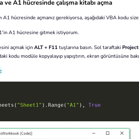
da ve A1 hücresinde çalışma kitabı açma
fayı A1 hücresinde açmanız gerekiyorsa, aşağıdaki VBA kodu size 
1'in A1 hücresine gitmek istiyorum.
sini açmak için
ALT + F11
tuşlarına basın. Sol taraftaki
Projec
ıdaki kodu modüle kopyalayıp yapıştırın, ekran görüntüsüne bakı
:
heets
(
"Sheet1"
)
.
Range
(
"A1"
)
,
True