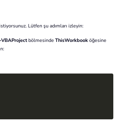
stiyorsunuz. Lütfen şu adımları izleyin:
t-VBAProject
bölmesinde
ThisWorkbook
öğesine
n:
Copy