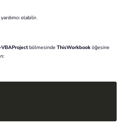
yardımcı olabilir.
t-VBAProject
bölmesinde
ThisWorkbook
öğesine
n:
Copy