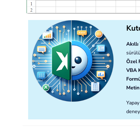
Kuto
Akıll
sürülü
Özel 
VBA 
Formü
Metin 
Yapay 
deney