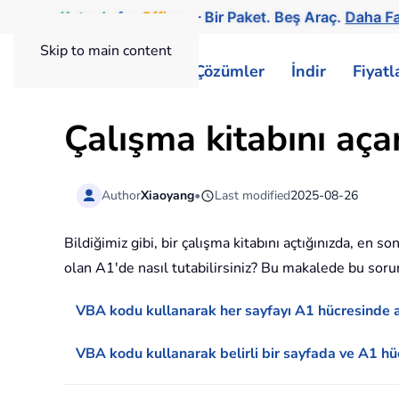
Kutools
for
Office
— Bir Paket. Beş Araç.
Daha Fa
Skip to main content
ExtendOffice
Çözümler
İndir
Fiyat
Çalışma kitabını aç
Author
Xiaoyang
•
Last modified
2025-08-26
Bildiğimiz gibi, bir çalışma kitabını açtığınızda, en s
olan A1'de nasıl tutabilirsiniz? Bu makalede bu sor
VBA kodu kullanarak her sayfayı A1 hücresinde
VBA kodu kullanarak belirli bir sayfada ve A1 h