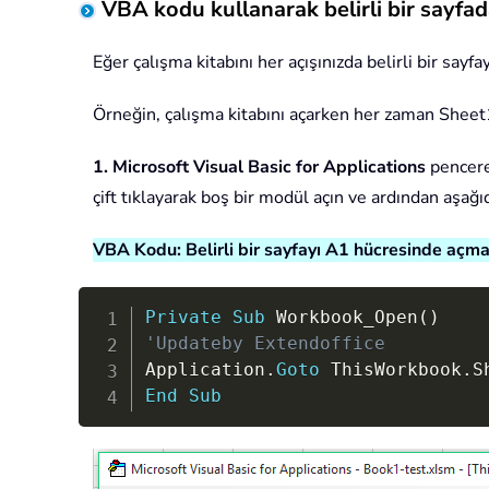
VBA kodu kullanarak belirli bir sayfa
Eğer çalışma kitabını her açışınızda belirli bir say
Örneğin, çalışma kitabını açarken her zaman Sheet
1.
Microsoft Visual Basic for Applications
pencere
çift tıklayarak boş bir modül açın ve ardından aşağ
VBA Kodu: Belirli bir sayfayı A1 hücresinde açma
Private
Sub
 Workbook_Open
(
)
'Updateby Extendoffice
Application
.
Goto
 ThisWorkbook
.
S
End
Sub