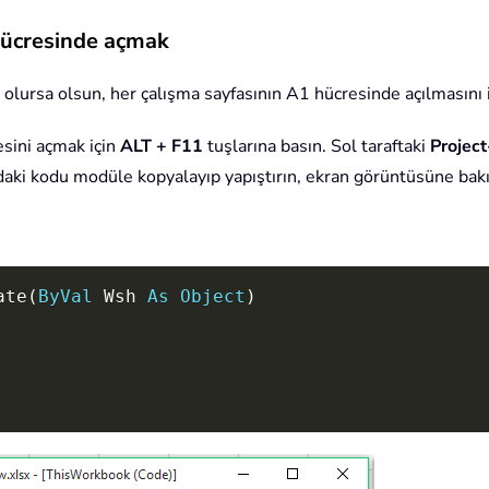
hücresinde açmak
 olursa olsun, her çalışma sayfasının A1 hücresinde açılmasını i
sini açmak için
ALT + F11
tuşlarına basın. Sol taraftaki
Projec
ıdaki kodu modüle kopyalayıp yapıştırın, ekran görüntüsüne bakı
ate
(
ByVal
 Wsh 
As
Object
)