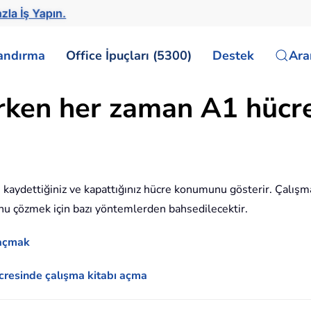
zla İş Yapın.
landırma
Office İpuçları (5300)
Destek
Ar
arken her zaman A1 hücre
on kaydettiğiniz ve kapattığınız hücre konumunu gösterir. Çalışma 
unu çözmek için bazı yöntemlerden bahsedilecektir.
 açmak
ücresinde çalışma kitabı açma