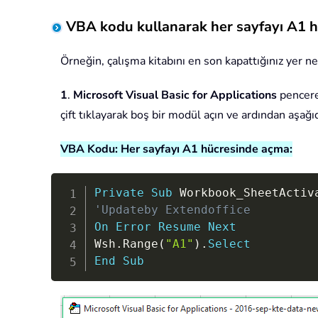
VBA kodu kullanarak her sayfayı A1 
Örneğin, çalışma kitabını en son kapattığınız yer ne
1
.
Microsoft Visual Basic for Applications
pencere
çift tıklayarak boş bir modül açın ve ardından aşağ
VBA Kodu: Her sayfayı A1 hücresinde açma:
Private
Sub
 Workbook_SheetActiv
'Updateby Extendoffice
On
Error
Resume
Next
Wsh
.
Range
(
"A1"
)
.
Select
End
Sub