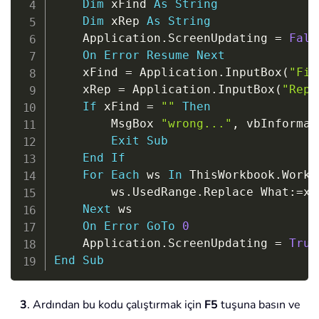
Dim
 xFind 
As
String
Dim
 xRep 
As
String
    Application
.
ScreenUpdating 
=
Fals
On
Error
Resume
Next
    xFind 
=
 Application
.
InputBox
(
"Fin
    xRep 
=
 Application
.
InputBox
(
"Repl
If
 xFind 
=
""
Then
        MsgBox 
"wrong..."
,
 vbInformat
Exit
Sub
End
If
For
Each
 ws 
In
 ThisWorkbook
.
Works
        ws
.
UsedRange
.
Replace What
:
=
xF
Next
 ws

On
Error
GoTo
0
    Application
.
ScreenUpdating 
=
True
End
Sub
3
. Ardından bu kodu çalıştırmak için
F5
tuşuna basın ve