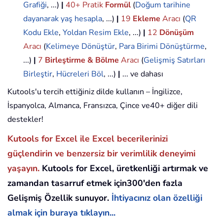
Grafiği
, ...)
|
40+ Pratik
Formül
(
Doğum tarihine
dayanarak yaş hesapla
, ...)
|
19
Ekleme
Aracı
(
QR
Kodu Ekle
,
Yoldan Resim Ekle
, ...)
|
12
Dönüşüm
Aracı
(
Kelimeye Dönüştür
,
Para Birimi Dönüştürme
,
...)
|
7
Birleştirme & Bölme
Aracı
(
Gelişmiş Satırları
Birleştir
,
Hücreleri Böl
, ...)
|
... ve dahası
Kutools'u tercih ettiğiniz dilde kullanın – İngilizce,
İspanyolca, Almanca, Fransızca, Çince ve40+ diğer dili
destekler!
Kutools for Excel ile Excel becerilerinizi
güçlendirin ve benzersiz bir verimlilik deneyimi
yaşayın.
Kutools for Excel, üretkenliği artırmak ve
zamandan tasarruf etmek için300'den fazla
Gelişmiş Özellik sunuyor.
İhtiyacınız olan özelliği
almak için buraya tıklayın...