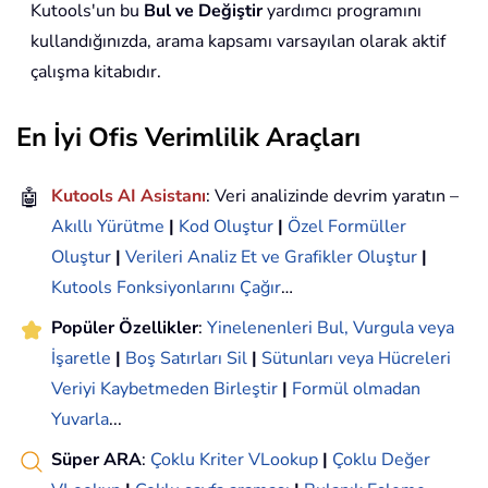
Kutools'un bu
Bul ve Değiştir
yardımcı programını
kullandığınızda, arama kapsamı varsayılan olarak aktif
çalışma kitabıdır.
En İyi Ofis Verimlilik Araçları
🤖
Kutools AI Asistanı
: Veri analizinde devrim yaratın –
Akıllı Yürütme
|
Kod Oluştur
|
Özel Formüller
Oluştur
|
Verileri Analiz Et ve Grafikler Oluştur
|
Kutools Fonksiyonlarını Çağır
…
Popüler Özellikler
:
Yinelenenleri Bul, Vurgula veya
İşaretle
|
Boş Satırları Sil
|
Sütunları veya Hücreleri
Veriyi Kaybetmeden Birleştir
|
Formül olmadan
Yuvarla
...
Süper ARA
:
Çoklu Kriter VLookup
|
Çoklu Değer