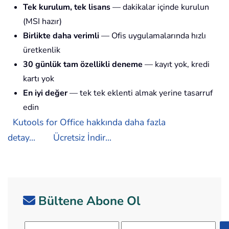
Tek kurulum, tek lisans
— dakikalar içinde kurulun
(MSI hazır)
Birlikte daha verimli
— Ofis uygulamalarında hızlı
üretkenlik
30 günlük tam özellikli deneme
— kayıt yok, kredi
kartı yok
En iyi değer
— tek tek eklenti almak yerine tasarruf
edin
Kutools for Office hakkında daha fazla
detay...
Ücretsiz İndir...
Bültene Abone Ol