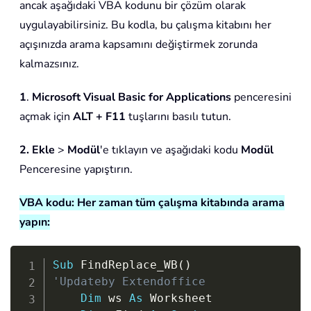
ancak aşağıdaki VBA kodunu bir çözüm olarak
uygulayabilirsiniz. Bu kodla, bu çalışma kitabını her
açışınızda arama kapsamını değiştirmek zorunda
kalmazsınız.
1
.
Microsoft Visual Basic for Applications
penceresini
açmak için
ALT + F11
tuşlarını basılı tutun.
2.
Ekle
>
Modül
'e tıklayın ve aşağıdaki kodu
Modül
Penceresine yapıştırın.
VBA kodu: Her zaman tüm çalışma kitabında arama
yapın:
Copy
Sub
 FindReplace_WB
(
)
'Updateby Extendoffice
Dim
 ws 
As
 Worksheet
