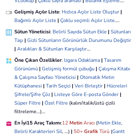
VLookup
|
Çoklu sayfa araması
|
Bulanık Eşleme
....
Gelişmiş Açılır Liste
:
Hızlıca Açılır Liste Oluştur
|
Bağımlı Açılır Liste
|
Çoklu seçimli Açılır Liste
....
Sütun Yöneticisi
:
Belirli Sayıda Sütun Ekle
|
Sütunları
Taşı
|
Gizli Sütunların Görünürlük Durumunu Değiştir
|
Aralıkları & Sütunları Karşılaştır
...
Öne Çıkan Özellikler
:
Izgara Odaklama
|
Tasarım
Görünümü
|
Gelişmiş formül çubuğu
|
Çalışma Kitabı
& Çalışma Sayfası Yöneticisi
|
Otomatik Metin
Kütüphanesi
|
Tarih Seçici
|
Veri Birleştir
|
Hücreleri
Şifrele/Şifre Çöz
|
Listeye Göre E-posta Gönder
|
Süper Filtre
|
Özel Filtre
(kalın/italik/üstü çizili
filtreleme...)...
En İyi15 Araç Takımı
:
12
Metin
Aracı
(
Metin Ekle
,
Belirli Karakterleri Sil
, ...)
|
50+
Grafik
Türü
(
Gantt