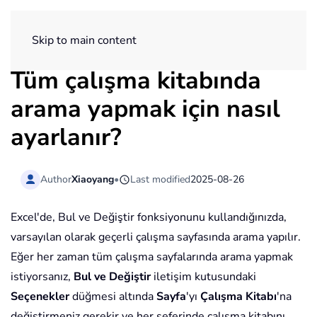
ExtendOffice
Skip to main content
Tüm çalışma kitabında
arama yapmak için nasıl
ayarlanır?
Author
Xiaoyang
•
Last modified
2025-08-26
Excel'de, Bul ve Değiştir fonksiyonunu kullandığınızda,
varsayılan olarak geçerli çalışma sayfasında arama yapılır.
Eğer her zaman tüm çalışma sayfalarında arama yapmak
istiyorsanız,
Bul ve Değiştir
iletişim kutusundaki
Seçenekler
düğmesi altında
Sayfa
'yı
Çalışma Kitabı
'na
değiştirmeniz gerekir ve her seferinde çalışma kitabını