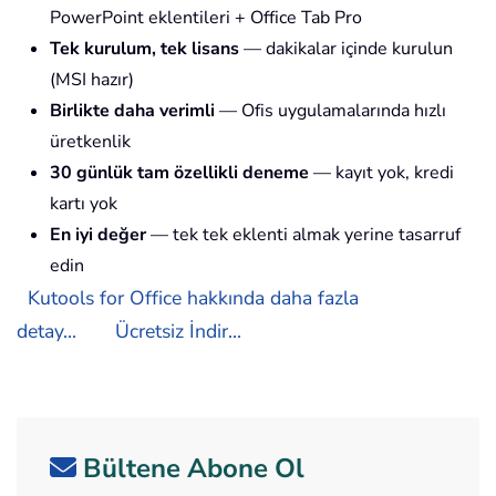
PowerPoint eklentileri + Office Tab Pro
Tek kurulum, tek lisans
— dakikalar içinde kurulun
(MSI hazır)
Birlikte daha verimli
— Ofis uygulamalarında hızlı
üretkenlik
30 günlük tam özellikli deneme
— kayıt yok, kredi
kartı yok
En iyi değer
— tek tek eklenti almak yerine tasarruf
edin
Kutools for Office hakkında daha fazla
detay...
Ücretsiz İndir...
Bültene Abone Ol