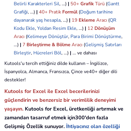
Belirli Karakterleri Sil
, ...)
|
50+
Grafik
Türü
(
Gantt
Grafiği
, ...)
|
40+ Pratik
Formül
(
Doğum tarihine
dayanarak yaş hesapla
, ...)
|
19
Ekleme
Aracı
(
QR
Kodu Ekle
,
Yoldan Resim Ekle
, ...)
|
12
Dönüşüm
Aracı
(
Kelimeye Dönüştür
,
Para Birimi Dönüştürme
,
...)
|
7
Birleştirme & Bölme
Aracı
(
Gelişmiş Satırları
Birleştir
,
Hücreleri Böl
, ...)
|
... ve dahası
Kutools'u tercih ettiğiniz dilde kullanın – İngilizce,
İspanyolca, Almanca, Fransızca, Çince ve40+ diğer dili
destekler!
Kutools for Excel ile Excel becerilerinizi
güçlendirin ve benzersiz bir verimlilik deneyimi
yaşayın.
Kutools for Excel, üretkenliği artırmak ve
zamandan tasarruf etmek için300'den fazla
Gelişmiş Özellik sunuyor.
İhtiyacınız olan özelliği