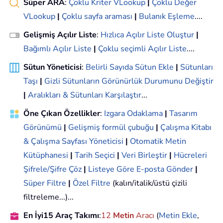
Süper ARA
:
Çoklu Kriter VLookup
|
Çoklu Değer
VLookup
|
Çoklu sayfa araması
|
Bulanık Eşleme
....
Gelişmiş Açılır Liste
:
Hızlıca Açılır Liste Oluştur
|
Bağımlı Açılır Liste
|
Çoklu seçimli Açılır Liste
....
Sütun Yöneticisi
:
Belirli Sayıda Sütun Ekle
|
Sütunları
Taşı
|
Gizli Sütunların Görünürlük Durumunu Değiştir
|
Aralıkları & Sütunları Karşılaştır
...
Öne Çıkan Özellikler
:
Izgara Odaklama
|
Tasarım
Görünümü
|
Gelişmiş formül çubuğu
|
Çalışma Kitabı
& Çalışma Sayfası Yöneticisi
|
Otomatik Metin
Kütüphanesi
|
Tarih Seçici
|
Veri Birleştir
|
Hücreleri
Şifrele/Şifre Çöz
|
Listeye Göre E-posta Gönder
|
Süper Filtre
|
Özel Filtre
(kalın/italik/üstü çizili
filtreleme...)...
En İyi15 Araç Takımı
:
12
Metin
Aracı
(
Metin Ekle
,