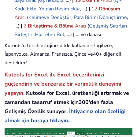
dayanarak yaş hesapla
, ...)
|
19
Ekleme
Aracı
(
QR
Kodu Ekle
,
Yoldan Resim Ekle
, ...)
|
12
Dönüşüm
Aracı
(
Kelimeye Dönüştür
,
Para Birimi Dönüştürme
,
...)
|
7
Birleştirme & Bölme
Aracı
(
Gelişmiş Satırları
Birleştir
,
Hücreleri Böl
, ...)
|
... ve dahası
Kutools'u tercih ettiğiniz dilde kullanın – İngilizce,
İspanyolca, Almanca, Fransızca, Çince ve40+ diğer dili
destekler!
Kutools for Excel ile Excel becerilerinizi
güçlendirin ve benzersiz bir verimlilik deneyimi
yaşayın.
Kutools for Excel, üretkenliği artırmak ve
zamandan tasarruf etmek için300'den fazla
Gelişmiş Özellik sunuyor.
İhtiyacınız olan özelliği
almak için buraya tıklayın...