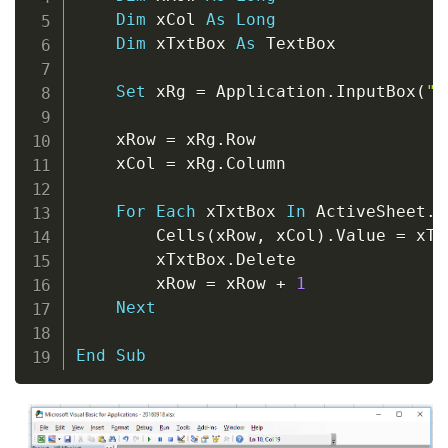
Dim
 xCol 
As
Long
Dim
 xTxtBox 
As
 TextBox

Set
 xRg 
=
 Application
.
InputBox
(
"S
                                    A
    xRow 
=
 xRg
.
Row

    xCol 
=
 xRg
.
Column

For
Each
 xTxtBox 
In
 ActiveSheet
.
T
        Cells
(
xRow
,
 xCol
)
.
Value 
=
 xTx
        xTxtBox
.
Delete

        xRow 
=
 xRow 
+
1
Next
End
Sub