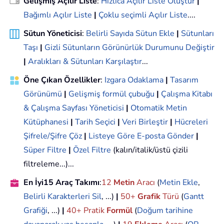
Gelişmiş Açılır Liste
:
Hızlıca Açılır Liste Oluştur
|
Bağımlı Açılır Liste
|
Çoklu seçimli Açılır Liste
....
Sütun Yöneticisi
:
Belirli Sayıda Sütun Ekle
|
Sütunları
Taşı
|
Gizli Sütunların Görünürlük Durumunu Değiştir
|
Aralıkları & Sütunları Karşılaştır
...
Öne Çıkan Özellikler
:
Izgara Odaklama
|
Tasarım
Görünümü
|
Gelişmiş formül çubuğu
|
Çalışma Kitabı
& Çalışma Sayfası Yöneticisi
|
Otomatik Metin
Kütüphanesi
|
Tarih Seçici
|
Veri Birleştir
|
Hücreleri
Şifrele/Şifre Çöz
|
Listeye Göre E-posta Gönder
|
Süper Filtre
|
Özel Filtre
(kalın/italik/üstü çizili
filtreleme...)...
En İyi15 Araç Takımı
:
12
Metin
Aracı
(
Metin Ekle
,
Belirli Karakterleri Sil
, ...)
|
50+
Grafik
Türü
(
Gantt
Grafiği
, ...)
|
40+ Pratik
Formül
(
Doğum tarihine