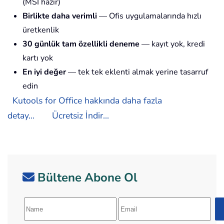
(MSI hazır)
Birlikte daha verimli
— Ofis uygulamalarında hızlı
üretkenlik
30 günlük tam özellikli deneme
— kayıt yok, kredi
kartı yok
En iyi değer
— tek tek eklenti almak yerine tasarruf
edin
Kutools for Office hakkında daha fazla
detay...
Ücretsiz İndir...
Bültene Abone Ol