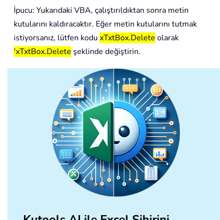
İpucu: Yukarıdaki VBA, çalıştırıldıktan sonra metin
kutularını kaldıracaktır. Eğer metin kutularını tutmak
istiyorsanız, lütfen kodu
xTxtBox.Delete
olarak
'xTxtBox.Delete
şeklinde değiştirin.
Kutools AI ile Excel Sihirini