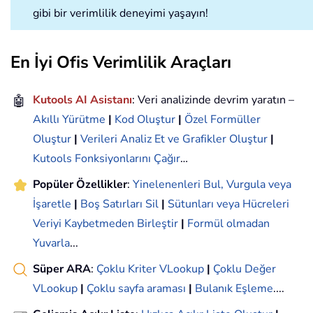
gibi bir verimlilik deneyimi yaşayın!
En İyi Ofis Verimlilik Araçları
🤖
Kutools AI Asistanı
: Veri analizinde devrim yaratın –
Akıllı Yürütme
|
Kod Oluştur
|
Özel Formüller
Oluştur
|
Verileri Analiz Et ve Grafikler Oluştur
|
Kutools Fonksiyonlarını Çağır
…
Popüler Özellikler
:
Yinelenenleri Bul, Vurgula veya
İşaretle
|
Boş Satırları Sil
|
Sütunları veya Hücreleri
Veriyi Kaybetmeden Birleştir
|
Formül olmadan
Yuvarla
...
Süper ARA
:
Çoklu Kriter VLookup
|
Çoklu Değer
VLookup
|
Çoklu sayfa araması
|
Bulanık Eşleme
....