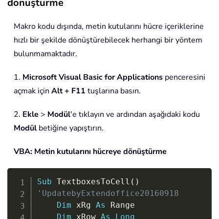
dönüştürme
Makro kodu dışında, metin kutularını hücre içeriklerine
hızlı bir şekilde dönüştürebilecek herhangi bir yöntem
bulunmamaktadır.
1.
Microsoft Visual Basic for Applications
penceresini
açmak için
Alt + F11
tuşlarına basın.
2.
Ekle
>
Modül
'e tıklayın ve ardından aşağıdaki kodu
Modül
betiğine yapıştırın.
VBA: Metin kutularını hücreye dönüştürme
Copy
Sub
 TextboxesToCell
(
)
'UpdatebyExtendoffice20160918
Dim
 xRg 
As
 Range

Dim
 xRow 
As
Long