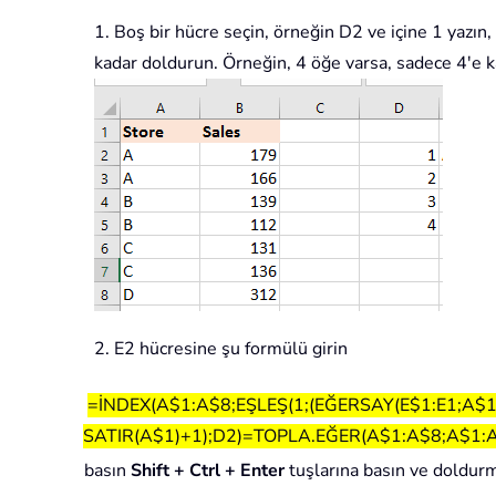
1. Boş bir hücre seçin, örneğin D2 ve içine 1 yazın
kadar doldurun. Örneğin, 4 öğe varsa, sadece 4'e k
2. E2 hücresine şu formülü girin
=İNDEX(A$1:A$8;EŞLEŞ(1;(EĞERSAY(E$1:E1;A$
SATIR(A$1)+1);D2)=TOPLA.EĞER(A$1:A$8;A$1:A$
basın
Shift + Ctrl + Enter
tuşlarına basın ve doldurm