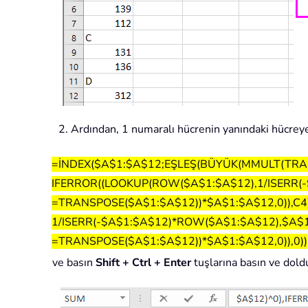
2. Ardından, 1 numaralı hücrenin yanındaki hücreye
=İNDEX($A$1:$A$12;EŞLEŞ(BÜYÜK(MMULT(TRAN
IFERROR((LOOKUP(ROW($A$1:$A$12),1/ISERR(
=TRANSPOSE($A$1:$A$12))*$A$1:$A$12,0)),C
1/ISERR(-$A$1:$A$12)*ROW($A$1:$A$12),$A$
=TRANSPOSE($A$1:$A$12))*$A$1:$A$12,0)),0))
ve basın
Shift + Ctrl + Enter
tuşlarına basın ve dold