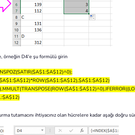
, örneğin D4'e şu formülü girin
SPOZ(SATIR($A$1:$A$12)^0);
-$A$1:$A$12)*ROW($A$1:$A$12),$A$1:$A$12)
4),MMULT(TRANSPOSE(ROW($A$1:$A$12)^0),IFERROR((L
1:$A$12)
urma tutamacını ihtiyacınız olan hücrelere kadar aşağı doğru s