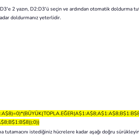
, D3'e 2 yazın, D2:D3'ü seçin ve ardından otomatik doldurma tut
adar doldurmanız yeterlidir.
1:A$8)=0)*(BÜYÜK(TOPLA.EĞER(A$1:A$8;A$1:A$8;B$1:B$8
8;B$1:B$8));0))
a tutamacını istediğiniz hücrelere kadar aşağı doğru sürükleyin