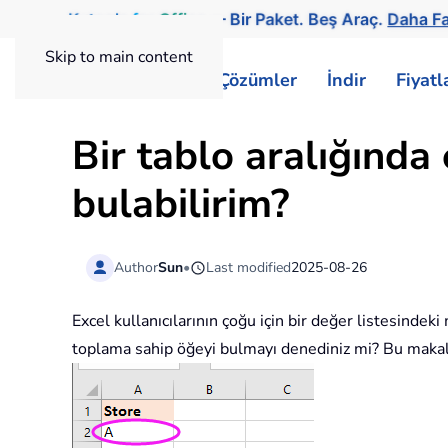
Kutools
for
Office
— Bir Paket. Beş Araç.
Daha Fa
Skip to main content
ExtendOffice
Çözümler
İndir
Fiyat
Bir tablo aralığında
bulabilirim?
Author
Sun
•
Last modified
2025-08-26
Excel kullanıcılarının çoğu için bir değer listesinde
toplama sahip öğeyi bulmayı denediniz mi? Bu makaled