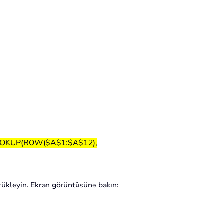
OOKUP(ROW($A$1:$A$12),
ürükleyin. Ekran görüntüsüne bakın: