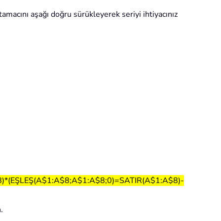
amacını aşağı doğru sürükleyerek seriyi ihtiyacınız
)*(EŞLEŞ(A$1:A$8;A$1:A$8;0)=SATIR(A$1:A$8)-
.