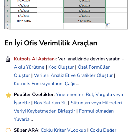
En İyi Ofis Verimlilik Araçları
🤖
Kutools AI Asistanı
: Veri analizinde devrim yaratın –
Akıllı Yürütme
|
Kod Oluştur
|
Özel Formüller
Oluştur
|
Verileri Analiz Et ve Grafikler Oluştur
|
Kutools Fonksiyonlarını Çağır
…
Popüler Özellikler
:
Yinelenenleri Bul, Vurgula veya
İşaretle
|
Boş Satırları Sil
|
Sütunları veya Hücreleri
Veriyi Kaybetmeden Birleştir
|
Formül olmadan
Yuvarla
...
Süper ARA
:
Çoklu Kriter VLookup
|
Çoklu Değer