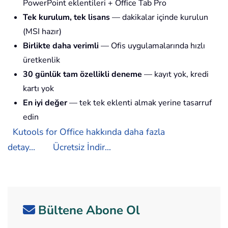
PowerPoint eklentileri + Office Tab Pro
Tek kurulum, tek lisans
— dakikalar içinde kurulun
(MSI hazır)
Birlikte daha verimli
— Ofis uygulamalarında hızlı
üretkenlik
30 günlük tam özellikli deneme
— kayıt yok, kredi
kartı yok
En iyi değer
— tek tek eklenti almak yerine tasarruf
edin
Kutools for Office hakkında daha fazla
detay...
Ücretsiz İndir...
Bültene Abone Ol