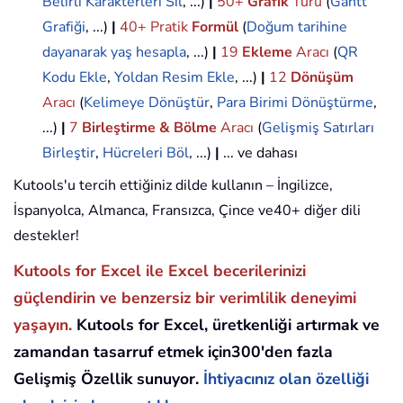
Belirli Karakterleri Sil
, ...)
|
50+
Grafik
Türü
(
Gantt
Grafiği
, ...)
|
40+ Pratik
Formül
(
Doğum tarihine
dayanarak yaş hesapla
, ...)
|
19
Ekleme
Aracı
(
QR
Kodu Ekle
,
Yoldan Resim Ekle
, ...)
|
12
Dönüşüm
Aracı
(
Kelimeye Dönüştür
,
Para Birimi Dönüştürme
,
...)
|
7
Birleştirme & Bölme
Aracı
(
Gelişmiş Satırları
Birleştir
,
Hücreleri Böl
, ...)
|
... ve dahası
Kutools'u tercih ettiğiniz dilde kullanın – İngilizce,
İspanyolca, Almanca, Fransızca, Çince ve40+ diğer dili
destekler!
Kutools for Excel ile Excel becerilerinizi
güçlendirin ve benzersiz bir verimlilik deneyimi
yaşayın.
Kutools for Excel, üretkenliği artırmak ve
zamandan tasarruf etmek için300'den fazla
Gelişmiş Özellik sunuyor.
İhtiyacınız olan özelliği