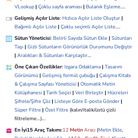
VLookup
|
Çoklu sayfa araması
|
Bulanık Eşleme
....
Gelişmiş Açılır Liste
:
Hızlıca Açılır Liste Oluştur
|
Bağımlı Açılır Liste
|
Çoklu seçimli Açılır Liste
....
Sütun Yöneticisi
:
Belirli Sayıda Sütun Ekle
|
Sütunları
Taşı
|
Gizli Sütunların Görünürlük Durumunu Değiştir
|
Aralıkları & Sütunları Karşılaştır
...
Öne Çıkan Özellikler
:
Izgara Odaklama
|
Tasarım
Görünümü
|
Gelişmiş formül çubuğu
|
Çalışma Kitabı
& Çalışma Sayfası Yöneticisi
|
Otomatik Metin
Kütüphanesi
|
Tarih Seçici
|
Veri Birleştir
|
Hücreleri
Şifrele/Şifre Çöz
|
Listeye Göre E-posta Gönder
|
Süper Filtre
|
Özel Filtre
(kalın/italik/üstü çizili
filtreleme...)...
En İyi15 Araç Takımı
:
12
Metin
Aracı
(
Metin Ekle
,