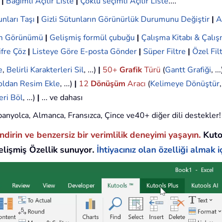
|
Bağımlı Açılır Liste
|
Çoklu seçimli Açılır Liste
....
nları Taşı
|
Gizli Sütunların Görünürlük Durumunu Değiştir
|
A
ım Görünümü
|
Gelişmiş formül çubuğu
|
Çalışma Kitabı & Çalış
ifre Çöz
|
Listeye Göre E-posta Gönder
|
Süper Filtre
|
Özel Fil
e
,
Belirli Karakterleri Sil
, ...)
|
50+
Grafik
Türü
(
Gantt Grafiği
, ..
oldan Resim Ekle
, ...)
|
12
Dönüşüm
Aracı
(
Kelimeye Dönüştür
eri Böl
, ...)
|
... ve dahası
 İspanyolca, Almanca, Fransızca, Çince ve40+ diğer dili destekler!
endirin ve benzersiz bir verimlilik deneyimi yaşayın.
Kuto
lişmiş Özellik sunuyor.
İhtiyacınız olan özelliği almak iç