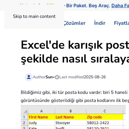
Kutools
for
Office
— Bir Paket. Beş Araç.
Daha Fa
Skip to main content
ExtendOffice
Çözümler
İndir
Fiyat
Excel'de karışık post
şekilde nasıl sıralaya
Author
Sun
•
Last modified
2025-08-26
Bildiğimiz gibi, iki tür posta kodu vardır: biri 5 hanel
görüntüsünde gösterildiği gibi posta kodlarını ilk beş