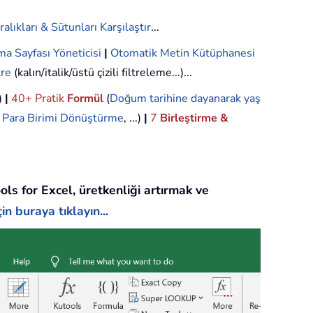
ralıkları & Sütunları Karşılaştır
...
ma Sayfası Yöneticisi
|
Otomatik Metin Kütüphanesi
tre
(kalın/italik/üstü çizili filtreleme...)...
.)
|
40+ Pratik
Formül
(
Doğum tarihine dayanarak yaş
,
Para Birimi Dönüştürme
, ...)
|
7
Birleştirme &
ols for Excel, üretkenliği artırmak ve
in buraya tıklayın...