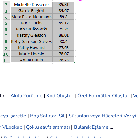
tın –
Akıllı Yürütme
|
Kod Oluştur
|
Özel Formüller Oluştur
|
Ve
eya İşaretle
|
Boş Satırları Sil
|
Sütunları veya Hücreleri Veriy
r VLookup
|
Çoklu sayfa araması
|
Bulanık Eşleme
....