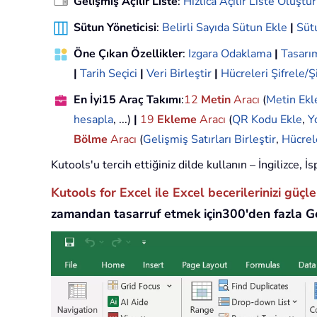
Gelişmiş Açılır Liste
:
Hızlıca Açılır Liste Oluştur
Sütun Yöneticisi
:
Belirli Sayıda Sütun Ekle
|
Sütu
Öne Çıkan Özellikler
:
Izgara Odaklama
|
Tasar
|
Tarih Seçici
|
Veri Birleştir
|
Hücreleri Şifrele/Ş
En İyi15 Araç Takımı
:
12
Metin
Aracı
(
Metin Ekl
hesapla
, ...)
|
19
Ekleme
Aracı
(
QR Kodu Ekle
,
Y
Bölme
Aracı
(
Gelişmiş Satırları Birleştir
,
Hücrel
Kutools'u tercih ettiğiniz dilde kullanın – İngilizce,
Kutools for Excel ile Excel becerilerinizi güçl
zamandan tasarruf etmek için300'den fazla Ge