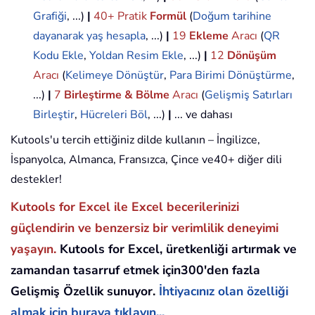
Grafiği
, ...)
|
40+ Pratik
Formül
(
Doğum tarihine
dayanarak yaş hesapla
, ...)
|
19
Ekleme
Aracı
(
QR
Kodu Ekle
,
Yoldan Resim Ekle
, ...)
|
12
Dönüşüm
Aracı
(
Kelimeye Dönüştür
,
Para Birimi Dönüştürme
,
...)
|
7
Birleştirme & Bölme
Aracı
(
Gelişmiş Satırları
Birleştir
,
Hücreleri Böl
, ...)
|
... ve dahası
Kutools'u tercih ettiğiniz dilde kullanın – İngilizce,
İspanyolca, Almanca, Fransızca, Çince ve40+ diğer dili
destekler!
Kutools for Excel ile Excel becerilerinizi
güçlendirin ve benzersiz bir verimlilik deneyimi
yaşayın.
Kutools for Excel, üretkenliği artırmak ve
zamandan tasarruf etmek için300'den fazla
Gelişmiş Özellik sunuyor.
İhtiyacınız olan özelliği
almak için buraya tıklayın...