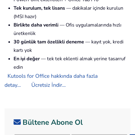
Tek kurulum, tek lisans
— dakikalar içinde kurulun
(MSI hazır)
Birlikte daha verimli
— Ofis uygulamalarında hızlı
üretkenlik
30 günlük tam özellikli deneme
— kayıt yok, kredi
kartı yok
En iyi değer
— tek tek eklenti almak yerine tasarruf
edin
Kutools for Office hakkında daha fazla
detay...
Ücretsiz İndir...
Bültene Abone Ol