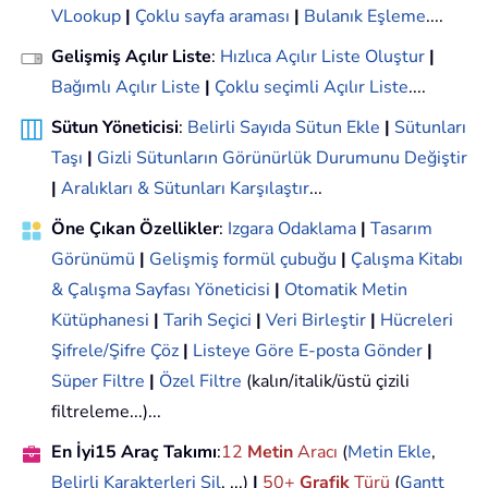
VLookup
|
Çoklu sayfa araması
|
Bulanık Eşleme
....
Gelişmiş Açılır Liste
:
Hızlıca Açılır Liste Oluştur
|
Bağımlı Açılır Liste
|
Çoklu seçimli Açılır Liste
....
Sütun Yöneticisi
:
Belirli Sayıda Sütun Ekle
|
Sütunları
Taşı
|
Gizli Sütunların Görünürlük Durumunu Değiştir
|
Aralıkları & Sütunları Karşılaştır
...
Öne Çıkan Özellikler
:
Izgara Odaklama
|
Tasarım
Görünümü
|
Gelişmiş formül çubuğu
|
Çalışma Kitabı
& Çalışma Sayfası Yöneticisi
|
Otomatik Metin
Kütüphanesi
|
Tarih Seçici
|
Veri Birleştir
|
Hücreleri
Şifrele/Şifre Çöz
|
Listeye Göre E-posta Gönder
|
Süper Filtre
|
Özel Filtre
(kalın/italik/üstü çizili
filtreleme...)...
En İyi15 Araç Takımı
:
12
Metin
Aracı
(
Metin Ekle
,
Belirli Karakterleri Sil
, ...)
|
50+
Grafik
Türü
(
Gantt