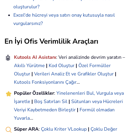
oluşturulur?
Excel'de hücreyi veya satırı onay kutusuyla nasıl
vurgularsınız?
En İyi Ofis Verimlilik Araçları
🤖
Kutools AI Asistanı
: Veri analizinde devrim yaratın –
Akıllı Yürütme
|
Kod Oluştur
|
Özel Formüller
Oluştur
|
Verileri Analiz Et ve Grafikler Oluştur
|
Kutools Fonksiyonlarını Çağır
…
Popüler Özellikler
:
Yinelenenleri Bul, Vurgula veya
İşaretle
|
Boş Satırları Sil
|
Sütunları veya Hücreleri
Veriyi Kaybetmeden Birleştir
|
Formül olmadan
Yuvarla
...
Süper ARA
:
Çoklu Kriter VLookup
|
Çoklu Değer