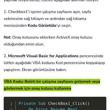
yapmak istiyorsunuz. Lütfen aşağıdaki adımları izleyin.
1. Checkbox1'i içeren çalışma sayfasını açın, sayfa
sekmesine sağ tıklayın ve ardından sağ tıklama
menüsünden
Kodu Görüntüle
'yi seçin.
Not
: Onay kutusunu eklerken ActiveX onay kutusu
olduğundan emin olun.
2.
Microsoft Visual Basic for Applications
penceresinde
lütfen aşağıdaki VBA kodunu Kod penceresine kopyalayıp
yapıştırın. Ekran görüntüsüne bakın:
VBA Kodu: Belirli bir çalışma sayfasını gizlemek veya
göstermek için onay kutusu kullanma
Copy
Private
Sub
 CheckBox1_Click
(
)
On
Error
Resume
Next