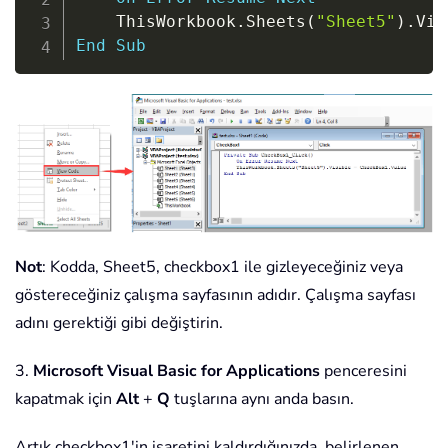
    ThisWorkbook
.
Sheets
(
"Sheet5"
)
.
Vis
End
Sub
Not
: Kodda, Sheet5, checkbox1 ile gizleyeceğiniz veya
göstereceğiniz çalışma sayfasının adıdır. Çalışma sayfası
adını gerektiği gibi değiştirin.
3.
Microsoft Visual Basic for Applications
penceresini
kapatmak için
Alt
+
Q
tuşlarına aynı anda basın.
Artık checkbox1'in işaretini kaldırdığınızda, belirlenen