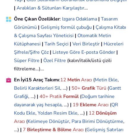
|
Aralıkları & Sütunları Karşılaştır
...
Öne Çıkan Özellikler
:
Izgara Odaklama
|
Tasarım
Görünümü
|
Gelişmiş formül çubuğu
|
Çalışma Kitabı
& Çalışma Sayfası Yöneticisi
|
Otomatik Metin
Kütüphanesi
|
Tarih Seçici
|
Veri Birleştir
|
Hücreleri
Şifrele/Şifre Çöz
|
Listeye Göre E-posta Gönder
|
Süper Filtre
|
Özel Filtre
(kalın/italik/üstü çizili
filtreleme...)...
En İyi15 Araç Takımı
:
12
Metin
Aracı
(
Metin Ekle
,
Belirli Karakterleri Sil
, ...)
|
50+
Grafik
Türü
(
Gantt
Grafiği
, ...)
|
40+ Pratik
Formül
(
Doğum tarihine
dayanarak yaş hesapla
, ...)
|
19
Ekleme
Aracı
(
QR
Kodu Ekle
,
Yoldan Resim Ekle
, ...)
|
12
Dönüşüm
Aracı
(
Kelimeye Dönüştür
,
Para Birimi Dönüştürme
,
...)
|
7
Birleştirme & Bölme
Aracı
(
Gelişmiş Satırları