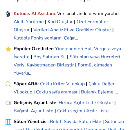
🤖
Kutools AI Asistanı
: Veri analizinde devrim yaratın –
Akıllı Yürütme
|
Kod Oluştur
|
Özel Formüller
Oluştur
|
Verileri Analiz Et ve Grafikler Oluştur
|
Kutools Fonksiyonlarını Çağır
…
Popüler Özellikler
:
Yinelenenleri Bul, Vurgula veya
İşaretle
|
Boş Satırları Sil
|
Sütunları veya Hücreleri
Veriyi Kaybetmeden Birleştir
|
Formül olmadan
Yuvarla
...
Süper ARA
:
Çoklu Kriter VLookup
|
Çoklu Değer
VLookup
|
Çoklu sayfa araması
|
Bulanık Eşleme
....
Gelişmiş Açılır Liste
:
Hızlıca Açılır Liste Oluştur
|
Bağımlı Açılır Liste
|
Çoklu seçimli Açılır Liste
....
Sütun Yöneticisi
:
Belirli Sayıda Sütun Ekle
|
Sütunları
Taşı
|
Gizli Sütunların Görünürlük Durumunu Değiştir