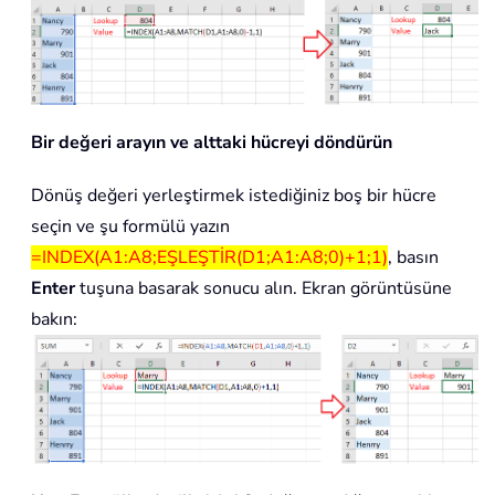
Bir değeri arayın ve alttaki hücreyi döndürün
Dönüş değeri yerleştirmek istediğiniz boş bir hücre
seçin ve şu formülü yazın
=INDEX(A1:A8;EŞLEŞTİR(D1;A1:A8;0)+1;1)
, basın
Enter
tuşuna basarak sonucu alın. Ekran görüntüsüne
bakın: