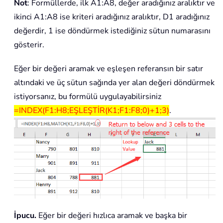
Not
: Formüllerde, ilk A1:A8, değer aradığınız aralıktır ve
ikinci A1:A8 ise kriteri aradığınız aralıktır, D1 aradığınız
değerdir, 1 ise döndürmek istediğiniz sütun numarasını
gösterir.
Eğer bir değeri aramak ve eşleşen referansın bir satır
altındaki ve üç sütun sağında yer alan değeri döndürmek
istiyorsanız, bu formülü uygulayabilirsiniz
=INDEX(F1:H8;EŞLEŞTİR(K1;F1:F8;0)+1;3)
.
İpucu.
Eğer bir değeri hızlıca aramak ve başka bir