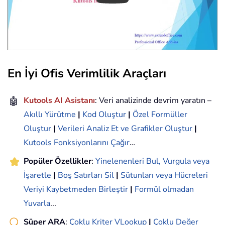
En İyi Ofis Verimlilik Araçları
🤖
Kutools AI Asistanı
: Veri analizinde devrim yaratın –
Akıllı Yürütme
|
Kod Oluştur
|
Özel Formüller
Oluştur
|
Verileri Analiz Et ve Grafikler Oluştur
|
Kutools Fonksiyonlarını Çağır
…
Popüler Özellikler
:
Yinelenenleri Bul, Vurgula veya
İşaretle
|
Boş Satırları Sil
|
Sütunları veya Hücreleri
Veriyi Kaybetmeden Birleştir
|
Formül olmadan
Yuvarla
...
Süper ARA
:
Çoklu Kriter VLookup
|
Çoklu Değer