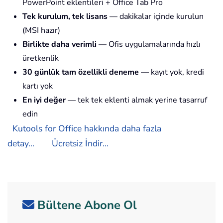
PowerPoint eklentileri + Office Tab Pro
Tek kurulum, tek lisans
— dakikalar içinde kurulun
(MSI hazır)
Birlikte daha verimli
— Ofis uygulamalarında hızlı
üretkenlik
30 günlük tam özellikli deneme
— kayıt yok, kredi
kartı yok
En iyi değer
— tek tek eklenti almak yerine tasarruf
edin
Kutools for Office hakkında daha fazla
detay...
Ücretsiz İndir...
Bültene Abone Ol