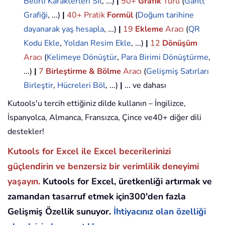
Belirli Karakterleri Sil
, ...)
|
50+
Grafik
Türü
(
Gantt
Grafiği
, ...)
|
40+ Pratik
Formül
(
Doğum tarihine
dayanarak yaş hesapla
, ...)
|
19
Ekleme
Aracı
(
QR
Kodu Ekle
,
Yoldan Resim Ekle
, ...)
|
12
Dönüşüm
Aracı
(
Kelimeye Dönüştür
,
Para Birimi Dönüştürme
,
...)
|
7
Birleştirme & Bölme
Aracı
(
Gelişmiş Satırları
Birleştir
,
Hücreleri Böl
, ...)
|
... ve dahası
Kutools'u tercih ettiğiniz dilde kullanın – İngilizce,
İspanyolca, Almanca, Fransızca, Çince ve40+ diğer dili
destekler!
Kutools for Excel ile Excel becerilerinizi
güçlendirin ve benzersiz bir verimlilik deneyimi
yaşayın.
Kutools for Excel, üretkenliği artırmak ve
zamandan tasarruf etmek için300'den fazla
Gelişmiş Özellik sunuyor.
İhtiyacınız olan özelliği