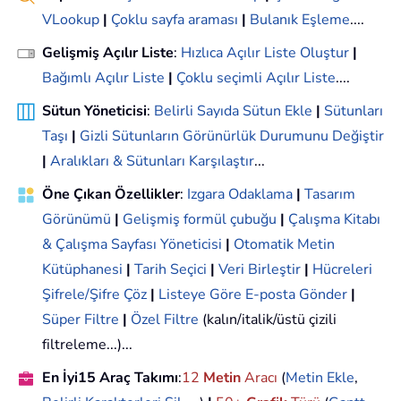
VLookup
|
Çoklu sayfa araması
|
Bulanık Eşleme
....
Gelişmiş Açılır Liste
:
Hızlıca Açılır Liste Oluştur
|
Bağımlı Açılır Liste
|
Çoklu seçimli Açılır Liste
....
Sütun Yöneticisi
:
Belirli Sayıda Sütun Ekle
|
Sütunları
Taşı
|
Gizli Sütunların Görünürlük Durumunu Değiştir
|
Aralıkları & Sütunları Karşılaştır
...
Öne Çıkan Özellikler
:
Izgara Odaklama
|
Tasarım
Görünümü
|
Gelişmiş formül çubuğu
|
Çalışma Kitabı
& Çalışma Sayfası Yöneticisi
|
Otomatik Metin
Kütüphanesi
|
Tarih Seçici
|
Veri Birleştir
|
Hücreleri
Şifrele/Şifre Çöz
|
Listeye Göre E-posta Gönder
|
Süper Filtre
|
Özel Filtre
(kalın/italik/üstü çizili
filtreleme...)...
En İyi15 Araç Takımı
:
12
Metin
Aracı
(
Metin Ekle
,