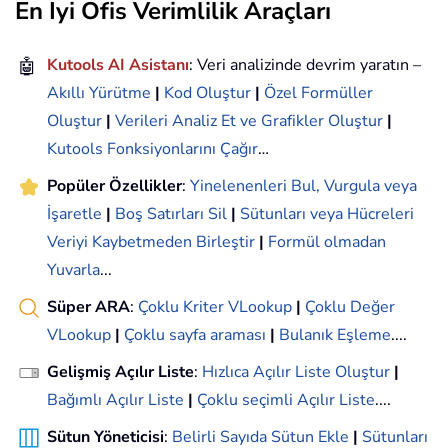
En İyi Ofis Verimlilik Araçları
🤖
Kutools AI Asistanı
: Veri analizinde devrim yaratın –
Akıllı Yürütme
|
Kod Oluştur
|
Özel Formüller
Oluştur
|
Verileri Analiz Et ve Grafikler Oluştur
|
Kutools Fonksiyonlarını Çağır
…
Popüler Özellikler
:
Yinelenenleri Bul, Vurgula veya
İşaretle
|
Boş Satırları Sil
|
Sütunları veya Hücreleri
Veriyi Kaybetmeden Birleştir
|
Formül olmadan
Yuvarla
...
Süper ARA
:
Çoklu Kriter VLookup
|
Çoklu Değer
VLookup
|
Çoklu sayfa araması
|
Bulanık Eşleme
....
Gelişmiş Açılır Liste
:
Hızlıca Açılır Liste Oluştur
|
Bağımlı Açılır Liste
|
Çoklu seçimli Açılır Liste
....
Sütun Yöneticisi
:
Belirli Sayıda Sütun Ekle
|
Sütunları