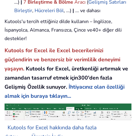
...)
|
7
Birleştirme & Bölme
Aracı
(
Gelişmiş Satırları
Birleştir
,
Hücreleri Böl
, ...)
|
... ve dahası
Kutools'u tercih ettiğiniz dilde kullanın – İngilizce,
İspanyolca, Almanca, Fransızca, Çince ve40+ diğer dili
destekler!
Kutools for Excel ile Excel becerilerinizi
güçlendirin ve benzersiz bir verimlilik deneyimi
yaşayın.
Kutools for Excel, üretkenliği artırmak ve
zamandan tasarruf etmek için300'den fazla
Gelişmiş Özellik sunuyor.
İhtiyacınız olan özelliği
almak için buraya tıklayın...
Kutools for Excel hakkında daha fazla