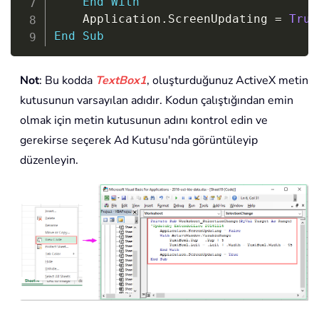
End
With
    Application
.
ScreenUpdating 
=
True
End
Sub
Not
: Bu kodda
TextBox1
, oluşturduğunuz ActiveX metin
kutusunun varsayılan adıdır. Kodun çalıştığından emin
olmak için metin kutusunun adını kontrol edin ve
gerekirse seçerek Ad Kutusu'nda görüntüleyip
düzenleyin.