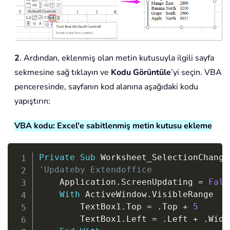
2
. Ardından, eklenmiş olan metin kutusuyla ilgili sayfa
sekmesine sağ tıklayın ve
Kodu Görüntüle
’yi seçin. VBA
penceresinde, sayfanın kod alanına aşağıdaki kodu
yapıştırın:
VBA kodu: Excel'e sabitlenmiş metin kutusu ekleme
Copy
Private
Sub
 Worksheet_SelectionChange
'Updateby Extendoffice
    Application
.
ScreenUpdating 
=
Fals
With
 ActiveWindow
.
VisibleRange

        TextBox1
.
Top 
=
.
Top 
+
5
        TextBox1
.
Left 
=
.
Left 
+
.
Widt