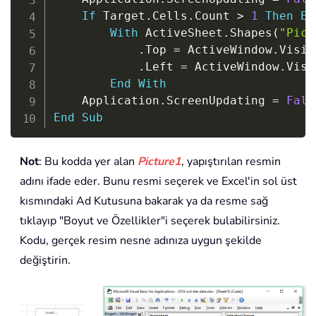
If
 Target
.
Cells
.
Count 
>
1
Then
Ex
With
 ActiveSheet
.
Shapes
(
"Pict
.
Top 
=
 ActiveWindow
.
Visib
.
Left 
=
 ActiveWindow
.
Visi
End
With
    Application
.
ScreenUpdating 
=
Fals
End
Sub
Not
: Bu kodda yer alan
Picture1
, yapıştırılan resmin
adını ifade eder. Bunu resmi seçerek ve Excel'in sol üst
kısmındaki Ad Kutusuna bakarak ya da resme sağ
tıklayıp "Boyut ve Özellikler"i seçerek bulabilirsiniz.
Kodu, gerçek resim nesne adınıza uygun şekilde
değiştirin.