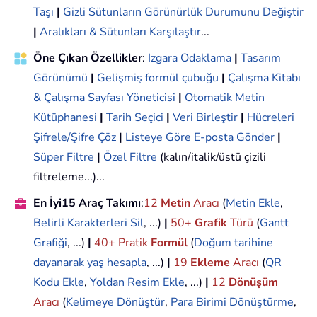
Taşı
|
Gizli Sütunların Görünürlük Durumunu Değiştir
|
Aralıkları & Sütunları Karşılaştır
...
Öne Çıkan Özellikler
:
Izgara Odaklama
|
Tasarım
Görünümü
|
Gelişmiş formül çubuğu
|
Çalışma Kitabı
& Çalışma Sayfası Yöneticisi
|
Otomatik Metin
Kütüphanesi
|
Tarih Seçici
|
Veri Birleştir
|
Hücreleri
Şifrele/Şifre Çöz
|
Listeye Göre E-posta Gönder
|
Süper Filtre
|
Özel Filtre
(kalın/italik/üstü çizili
filtreleme...)...
En İyi15 Araç Takımı
:
12
Metin
Aracı
(
Metin Ekle
,
Belirli Karakterleri Sil
, ...)
|
50+
Grafik
Türü
(
Gantt
Grafiği
, ...)
|
40+ Pratik
Formül
(
Doğum tarihine
dayanarak yaş hesapla
, ...)
|
19
Ekleme
Aracı
(
QR
Kodu Ekle
,
Yoldan Resim Ekle
, ...)
|
12
Dönüşüm
Aracı
(
Kelimeye Dönüştür
,
Para Birimi Dönüştürme
,