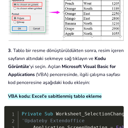
3
. Tablo bir resme dönüştürüldükten sonra, resim içeren
sayfanın altındaki sekmeye sağ tıklayın ve
Kodu
Görüntüle
'yi seçin. Açılan
Microsoft Visual Basic for
Applications
(VBA) penceresinde, ilgili çalışma sayfası
kod penceresine aşağıdaki kodu ekleyin:
VBA kodu: Excel'e sabitlenmiş tablo ekleme
Copy
Private
Sub
 Worksheet_SelectionChange
'Updateby Extendoffice
    Application
.
ScreenUpdating 
=
Fals