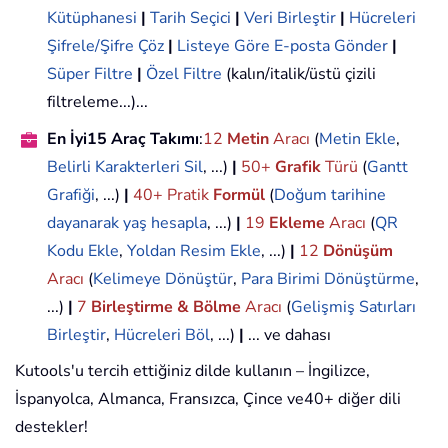
Kütüphanesi
|
Tarih Seçici
|
Veri Birleştir
|
Hücreleri
Şifrele/Şifre Çöz
|
Listeye Göre E-posta Gönder
|
Süper Filtre
|
Özel Filtre
(kalın/italik/üstü çizili
filtreleme...)...
En İyi15 Araç Takımı
:
12
Metin
Aracı
(
Metin Ekle
,
Belirli Karakterleri Sil
, ...)
|
50+
Grafik
Türü
(
Gantt
Grafiği
, ...)
|
40+ Pratik
Formül
(
Doğum tarihine
dayanarak yaş hesapla
, ...)
|
19
Ekleme
Aracı
(
QR
Kodu Ekle
,
Yoldan Resim Ekle
, ...)
|
12
Dönüşüm
Aracı
(
Kelimeye Dönüştür
,
Para Birimi Dönüştürme
,
...)
|
7
Birleştirme & Bölme
Aracı
(
Gelişmiş Satırları
Birleştir
,
Hücreleri Böl
, ...)
|
... ve dahası
Kutools'u tercih ettiğiniz dilde kullanın – İngilizce,
İspanyolca, Almanca, Fransızca, Çince ve40+ diğer dili
destekler!