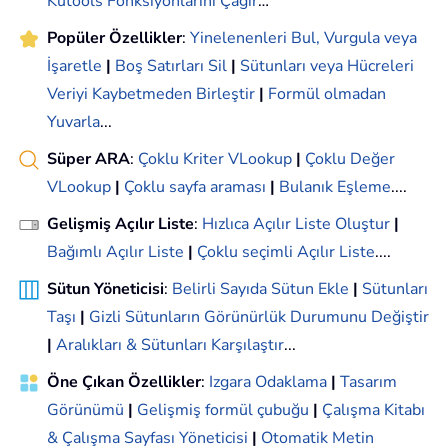
Kutools Fonksiyonlarını Çağır
…
Popüler Özellikler
:
Yinelenenleri Bul, Vurgula veya
İşaretle
|
Boş Satırları Sil
|
Sütunları veya Hücreleri
Veriyi Kaybetmeden Birleştir
|
Formül olmadan
Yuvarla
...
Süper ARA
:
Çoklu Kriter VLookup
|
Çoklu Değer
VLookup
|
Çoklu sayfa araması
|
Bulanık Eşleme
....
Gelişmiş Açılır Liste
:
Hızlıca Açılır Liste Oluştur
|
Bağımlı Açılır Liste
|
Çoklu seçimli Açılır Liste
....
Sütun Yöneticisi
:
Belirli Sayıda Sütun Ekle
|
Sütunları
Taşı
|
Gizli Sütunların Görünürlük Durumunu Değiştir
|
Aralıkları & Sütunları Karşılaştır
...
Öne Çıkan Özellikler
:
Izgara Odaklama
|
Tasarım
Görünümü
|
Gelişmiş formül çubuğu
|
Çalışma Kitabı
& Çalışma Sayfası Yöneticisi
|
Otomatik Metin