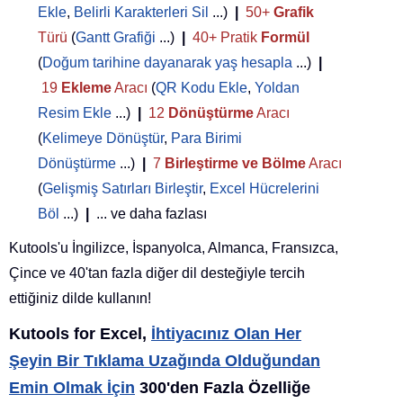
Ekle
,
Belirli Karakterleri Sil
...)
|
50+
Grafik
Türü
(
Gantt Grafiği
...)
|
40+ Pratik
Formül
(
Doğum tarihine dayanarak yaş hesapla
...)
|
19
Ekleme
Aracı
(
QR Kodu Ekle
,
Yoldan
Resim Ekle
...)
|
12
Dönüştürme
Aracı
(
Kelimeye Dönüştür
,
Para Birimi
Dönüştürme
...)
|
7
Birleştirme ve Bölme
Aracı
(
Gelişmiş Satırları Birleştir
,
Excel Hücrelerini
Böl
...)
|
... ve daha fazlası
Kutools'u İngilizce, İspanyolca, Almanca, Fransızca,
Çince ve 40'tan fazla diğer dil desteğiyle tercih
ettiğiniz dilde kullanın!
Kutools for Excel,
İhtiyacınız Olan Her
Şeyin Bir Tıklama Uzağında Olduğundan
Emin Olmak İçin
300'den Fazla Özelliğe