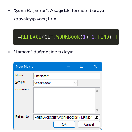
"Şuna Başvurur": Aşağıdaki formülü buraya
kopyalayıp yapıştırın
Copy
=
REPLACE
(
GET.
WORKBOOK
(
1
)
,
1
,
FIND
(
"]"
,
GE
"Tamam" düğmesine tıklayın.