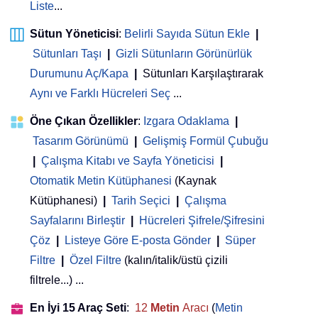
Liste
...
Sütun Yöneticisi
:
Belirli Sayıda Sütun Ekle
|
Sütunları Taşı
|
Gizli Sütunların Görünürlük
Durumunu Aç/Kapa
|
Sütunları Karşılaştırarak
Aynı ve Farklı Hücreleri Seç
...
Öne Çıkan Özellikler
:
Izgara Odaklama
|
Tasarım Görünümü
|
Gelişmiş Formül Çubuğu
|
Çalışma Kitabı ve Sayfa Yöneticisi
 | 
Otomatik Metin Kütüphanesi
(Kaynak
Kütüphanesi)
|
Tarih Seçici
|
Çalışma
Sayfalarını Birleştir
|
Hücreleri Şifrele/Şifresini
Çöz
|
Listeye Göre E-posta Gönder
|
Süper
Filtre
|
Özel Filtre
(kalın/italik/üstü çizili
filtrele...) ...
En İyi 15 Araç Seti
:
12
Metin
Aracı
(
Metin