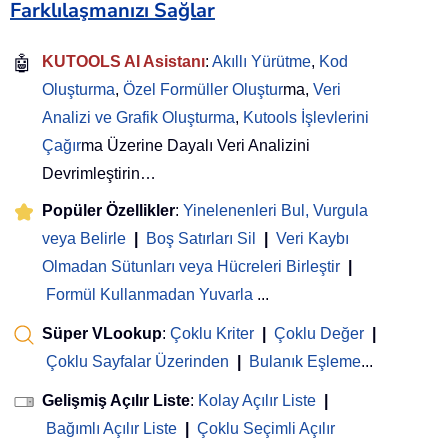
Farklılaşmanızı Sağlar
🤖
KUTOOLS AI Asistanı
:
Akıllı Yürütme
,
Kod
Oluşturma
,
Özel Formüller Oluştur
ma,
Veri
Analizi ve Grafik Oluşturma
,
Kutools İşlevlerini
Çağır
ma Üzerine Dayalı Veri Analizini
Devrimleştirin…
Popüler Özellikler
:
Yinelenenleri Bul, Vurgula
veya Belirle
|
Boş Satırları Sil
|
Veri Kaybı
Olmadan Sütunları veya Hücreleri Birleştir
|
Formül Kullanmadan Yuvarla
...
Süper VLookup
:
Çoklu Kriter
|
Çoklu Değer
|
Çoklu Sayfalar Üzerinden
|
Bulanık Eşleme
...
Gelişmiş Açılır Liste
:
Kolay Açılır Liste
|
Bağımlı Açılır Liste
|
Çoklu Seçimli Açılır