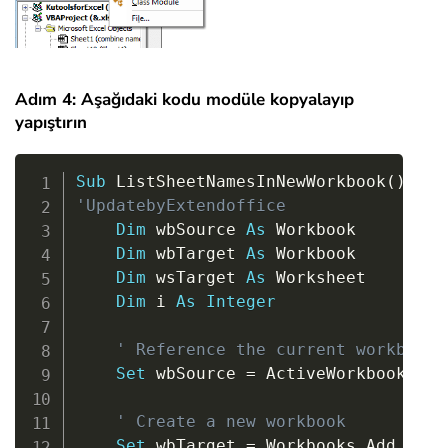
Adım 4: Aşağıdaki kodu modüle kopyalayıp
yapıştırın
Copy
Sub
 ListSheetNamesInNewWorkbook
(
)
'UpdatebyExtendoffice
Dim
 wbSource 
As
 Workbook

Dim
 wbTarget 
As
 Workbook

Dim
 wsTarget 
As
 Worksheet

Dim
 i 
As
Integer
' Reference the current workbook
Set
 wbSource 
=
 ActiveWorkbook

' Create a new workbook
Set
 wbTarget 
=
 Workbooks
.
Add
