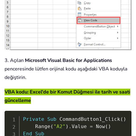
3. Açılan
Microsoft Visual Basic for Applications
penceresinde lütfen orijinal kodu aşağıdaki VBA koduyla
değiştirin.
VBA kodu: Excel'de bir Komut Düğmesi ile tarih ve saati
güncelleme
Copy
Private
Sub
 CommandButton1_Click
(
)
    Range
(
"A2"
)
.
Value 
=
 Now
(
)
End
Sub