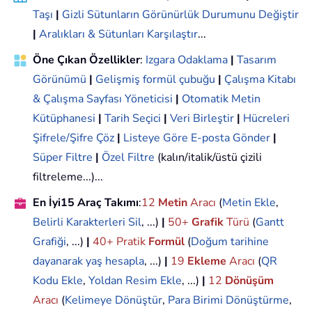
Taşı
|
Gizli Sütunların Görünürlük Durumunu Değiştir
|
Aralıkları & Sütunları Karşılaştır
...
Öne Çıkan Özellikler
:
Izgara Odaklama
|
Tasarım
Görünümü
|
Gelişmiş formül çubuğu
|
Çalışma Kitabı
& Çalışma Sayfası Yöneticisi
|
Otomatik Metin
Kütüphanesi
|
Tarih Seçici
|
Veri Birleştir
|
Hücreleri
Şifrele/Şifre Çöz
|
Listeye Göre E-posta Gönder
|
Süper Filtre
|
Özel Filtre
(kalın/italik/üstü çizili
filtreleme...)...
En İyi15 Araç Takımı
:
12
Metin
Aracı
(
Metin Ekle
,
Belirli Karakterleri Sil
, ...)
|
50+
Grafik
Türü
(
Gantt
Grafiği
, ...)
|
40+ Pratik
Formül
(
Doğum tarihine
dayanarak yaş hesapla
, ...)
|
19
Ekleme
Aracı
(
QR
Kodu Ekle
,
Yoldan Resim Ekle
, ...)
|
12
Dönüşüm
Aracı
(
Kelimeye Dönüştür
,
Para Birimi Dönüştürme
,