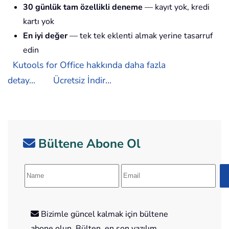
30 günlük tam özellikli deneme
— kayıt yok, kredi
kartı yok
En iyi değer
— tek tek eklenti almak yerine tasarruf
edin
Kutools for Office hakkında daha fazla
detay...
Ücretsiz İndir...
Bültene Abone Ol
Bizimle güncel kalmak için bültene
abone olun. Bülten, en son yazılım