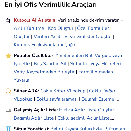
En İyi Ofis Verimlilik Araçları
🤖
Kutools AI Asistanı
: Veri analizinde devrim yaratın –
Akıllı Yürütme
|
Kod Oluştur
|
Özel Formüller
Oluştur
|
Verileri Analiz Et ve Grafikler Oluştur
|
Kutools Fonksiyonlarını Çağır
…
Popüler Özellikler
:
Yinelenenleri Bul, Vurgula veya
İşaretle
|
Boş Satırları Sil
|
Sütunları veya Hücreleri
Veriyi Kaybetmeden Birleştir
|
Formül olmadan
Yuvarla
...
Süper ARA
:
Çoklu Kriter VLookup
|
Çoklu Değer
VLookup
|
Çoklu sayfa araması
|
Bulanık Eşleme
....
Gelişmiş Açılır Liste
:
Hızlıca Açılır Liste Oluştur
|
Bağımlı Açılır Liste
|
Çoklu seçimli Açılır Liste
....
Sütun Yöneticisi
:
Belirli Sayıda Sütun Ekle
|
Sütunları