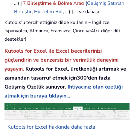
...)
|
7
Birleştirme & Bölme
Aracı
(
Gelişmiş Satırları
Birleştir
,
Hücreleri Böl
, ...)
|
... ve dahası
Kutools'u tercih ettiğiniz dilde kullanın – İngilizce,
İspanyolca, Almanca, Fransızca, Çince ve40+ diğer dili
destekler!
Kutools for Excel ile Excel becerilerinizi
güçlendirin ve benzersiz bir verimlilik deneyimi
yaşayın.
Kutools for Excel, üretkenliği artırmak ve
zamandan tasarruf etmek için300'den fazla
Gelişmiş Özellik sunuyor.
İhtiyacınız olan özelliği
almak için buraya tıklayın...
Kutools for Excel hakkında daha fazla