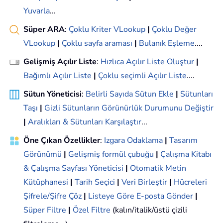
Yuvarla
...
Süper ARA
:
Çoklu Kriter VLookup
|
Çoklu Değer
VLookup
|
Çoklu sayfa araması
|
Bulanık Eşleme
....
Gelişmiş Açılır Liste
:
Hızlıca Açılır Liste Oluştur
|
Bağımlı Açılır Liste
|
Çoklu seçimli Açılır Liste
....
Sütun Yöneticisi
:
Belirli Sayıda Sütun Ekle
|
Sütunları
Taşı
|
Gizli Sütunların Görünürlük Durumunu Değiştir
|
Aralıkları & Sütunları Karşılaştır
...
Öne Çıkan Özellikler
:
Izgara Odaklama
|
Tasarım
Görünümü
|
Gelişmiş formül çubuğu
|
Çalışma Kitabı
& Çalışma Sayfası Yöneticisi
|
Otomatik Metin
Kütüphanesi
|
Tarih Seçici
|
Veri Birleştir
|
Hücreleri
Şifrele/Şifre Çöz
|
Listeye Göre E-posta Gönder
|
Süper Filtre
|
Özel Filtre
(kalın/italik/üstü çizili