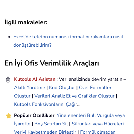
İlgili makaleler
:
Excel'de telefon numarası formatını rakamlara nasıl
dönüştürebilirim?
En İyi Ofis Verimlilik Araçları
🤖
Kutools AI Asistanı
: Veri analizinde devrim yaratın –
Akıllı Yürütme
|
Kod Oluştur
|
Özel Formüller
Oluştur
|
Verileri Analiz Et ve Grafikler Oluştur
|
Kutools Fonksiyonlarını Çağır
…
Popüler Özellikler
:
Yinelenenleri Bul, Vurgula veya
İşaretle
|
Boş Satırları Sil
|
Sütunları veya Hücreleri
Veriyi Kaybetmeden Birleştir
|
Formül olmadan