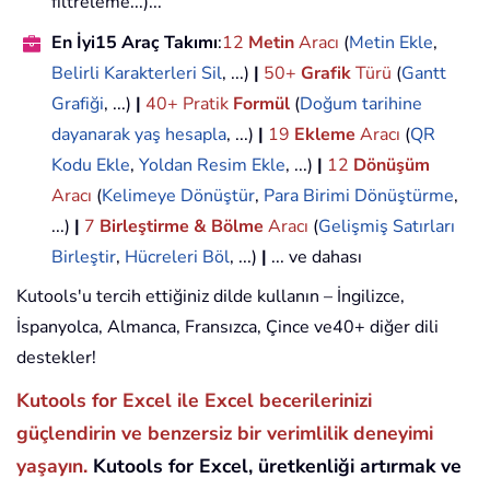
filtreleme...)...
En İyi15 Araç Takımı
:
12
Metin
Aracı
(
Metin Ekle
,
Belirli Karakterleri Sil
, ...)
|
50+
Grafik
Türü
(
Gantt
Grafiği
, ...)
|
40+ Pratik
Formül
(
Doğum tarihine
dayanarak yaş hesapla
, ...)
|
19
Ekleme
Aracı
(
QR
Kodu Ekle
,
Yoldan Resim Ekle
, ...)
|
12
Dönüşüm
Aracı
(
Kelimeye Dönüştür
,
Para Birimi Dönüştürme
,
...)
|
7
Birleştirme & Bölme
Aracı
(
Gelişmiş Satırları
Birleştir
,
Hücreleri Böl
, ...)
|
... ve dahası
Kutools'u tercih ettiğiniz dilde kullanın – İngilizce,
İspanyolca, Almanca, Fransızca, Çince ve40+ diğer dili
destekler!
Kutools for Excel ile Excel becerilerinizi
güçlendirin ve benzersiz bir verimlilik deneyimi
yaşayın.
Kutools for Excel, üretkenliği artırmak ve