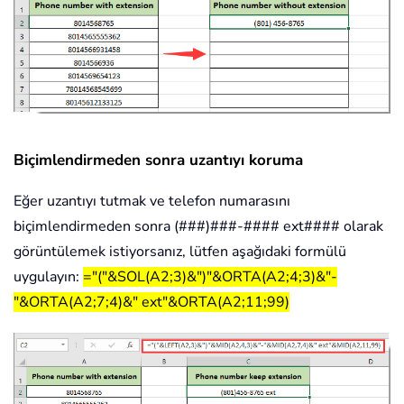
Biçimlendirmeden sonra uzantıyı koruma
Eğer uzantıyı tutmak ve telefon numarasını
biçimlendirmeden sonra (###)###-#### ext#### olarak
görüntülemek istiyorsanız, lütfen aşağıdaki formülü
uygulayın:
="("&SOL(A2;3)&")"&ORTA(A2;4;3)&"-
"&ORTA(A2;7;4)&" ext"&ORTA(A2;11;99)