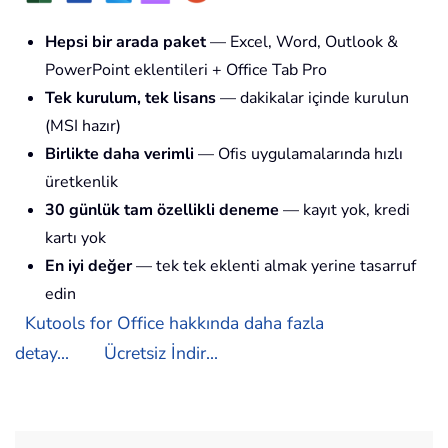
Hepsi bir arada paket
— Excel, Word, Outlook &
PowerPoint eklentileri + Office Tab Pro
Tek kurulum, tek lisans
— dakikalar içinde kurulun
(MSI hazır)
Birlikte daha verimli
— Ofis uygulamalarında hızlı
üretkenlik
30 günlük tam özellikli deneme
— kayıt yok, kredi
kartı yok
En iyi değer
— tek tek eklenti almak yerine tasarruf
edin
Kutools for Office hakkında daha fazla
detay...
Ücretsiz İndir...