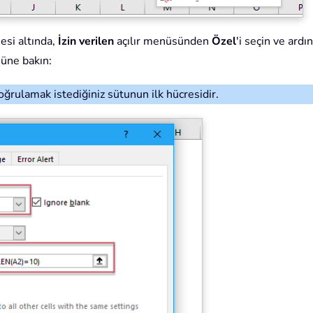
si altında,
İzin verilen
açılır menüsünden
Özel
'i seçin ve ard
süne bakın:
oğrulamak istediğiniz sütunun ilk hücresidir.