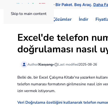
Kutools
for
Office
— Bir Paket. Beş Araç.
Daha Fa
Skip to main content
ExtendOffice
Çözümler
İndir
Fiyat
Excel'de telefon num
doğrulaması nasıl u
Author
Xiaoyang
•
Last modified
2025-08-26
Belki de, bir Excel Çalışma Kitabı'na yazarken kullan
telefon numarası formatının girilmesine nasıl izin v
izin vermek istiyorum.
Veri Doğrulama özelliğini kullanarak telefon numar