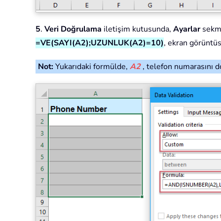
5
.
Veri Doğrulama
iletişim kutusunda,
Ayarlar
sekme
=VE(SAYI(A2);UZUNLUK(A2)=10)
, ekran görüntü
Not:
Yukarıdaki formülde,
A2
, telefon numarasını d