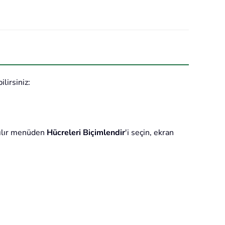
lirsiniz:
açılır menüden
Hücreleri Biçimlendir
'i seçin, ekran