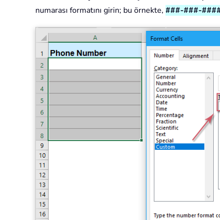
numarası formatını girin; bu örnekte,
###-###-###