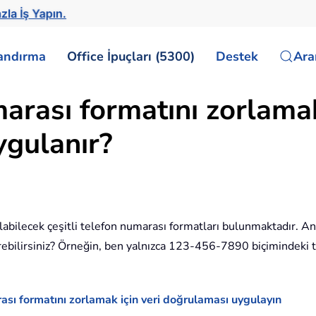
zla İş Yapın.
landırma
Office İpuçları (5300)
Destek
Ar
arası formatını zorlamak
ygulanır?
ılabilecek çeşitli telefon numarası formatları bulunmaktadır. An
erebilirsiniz? Örneğin, ben yalnızca 123-456-7890 biçimindeki 
ası formatını zorlamak için veri doğrulaması uygulayın