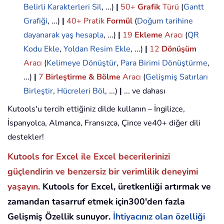
Belirli Karakterleri Sil
, ...)
|
50+
Grafik
Türü
(
Gantt
Grafiği
, ...)
|
40+ Pratik
Formül
(
Doğum tarihine
dayanarak yaş hesapla
, ...)
|
19
Ekleme
Aracı
(
QR
Kodu Ekle
,
Yoldan Resim Ekle
, ...)
|
12
Dönüşüm
Aracı
(
Kelimeye Dönüştür
,
Para Birimi Dönüştürme
,
...)
|
7
Birleştirme & Bölme
Aracı
(
Gelişmiş Satırları
Birleştir
,
Hücreleri Böl
, ...)
|
... ve dahası
Kutools'u tercih ettiğiniz dilde kullanın – İngilizce,
İspanyolca, Almanca, Fransızca, Çince ve40+ diğer dili
destekler!
Kutools for Excel ile Excel becerilerinizi
güçlendirin ve benzersiz bir verimlilik deneyimi
yaşayın.
Kutools for Excel, üretkenliği artırmak ve
zamandan tasarruf etmek için300'den fazla
Gelişmiş Özellik sunuyor.
İhtiyacınız olan özelliği