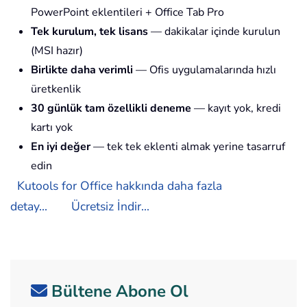
PowerPoint eklentileri + Office Tab Pro
Tek kurulum, tek lisans
— dakikalar içinde kurulun
(MSI hazır)
Birlikte daha verimli
— Ofis uygulamalarında hızlı
üretkenlik
30 günlük tam özellikli deneme
— kayıt yok, kredi
kartı yok
En iyi değer
— tek tek eklenti almak yerine tasarruf
edin
Kutools for Office hakkında daha fazla
detay...
Ücretsiz İndir...
Bültene Abone Ol