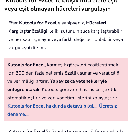
Kutools for Excel ile bitişik hücrelere eşit
veya eşit olmayan hücreleri vurgulayın
Eğer
Kutools for Excel
'e sahipseniz,
Hücreleri
Karşılaştır
özelliği ile iki sütunu hızlıca karşılaştırabilir
ve her satır için aynı veya farklı değerleri bulabilir veya
vurgulayabilirsiniz.
Kutools for Excel
, karmaşık görevleri basitleştirmek
için 300'den fazla gelişmiş özellik sunar ve yaratıcılığı
ve verimliliği artırır.
Yapay zeka yetenekleriyle
entegre olarak
, Kutools görevleri hassas bir şekilde
otomatikleştirir ve veri yönetimi işlerini kolaylaştırır.
Kutools for Excel hakkında detaylı bilgi...
Ücretsiz
deneme...
Kutools for Excel
'i yükledikten sonra, lütfen şu adımları