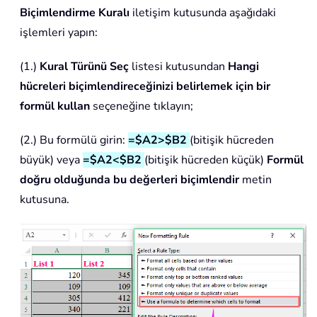
Biçimlendirme Kuralı
iletişim kutusunda aşağıdaki
işlemleri yapın:
(1.)
Kural Türünü Seç
listesi kutusundan
Hangi
hücreleri biçimlendireceğinizi belirlemek için bir
formül kullan
seçeneğine tıklayın;
(2.) Bu formülü girin:
=$A2>$B2
(bitişik hücreden
büyük) veya
=$A2<$B2
(bitişik hücreden küçük)
Formül
doğru olduğunda bu değerleri biçimlendir
metin
kutusuna.