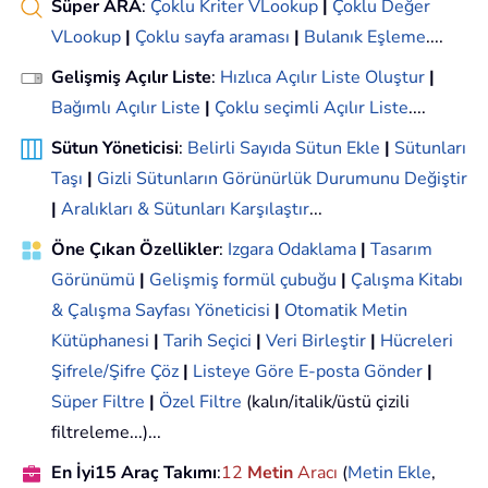
Süper ARA
:
Çoklu Kriter VLookup
|
Çoklu Değer
VLookup
|
Çoklu sayfa araması
|
Bulanık Eşleme
....
Gelişmiş Açılır Liste
:
Hızlıca Açılır Liste Oluştur
|
Bağımlı Açılır Liste
|
Çoklu seçimli Açılır Liste
....
Sütun Yöneticisi
:
Belirli Sayıda Sütun Ekle
|
Sütunları
Taşı
|
Gizli Sütunların Görünürlük Durumunu Değiştir
|
Aralıkları & Sütunları Karşılaştır
...
Öne Çıkan Özellikler
:
Izgara Odaklama
|
Tasarım
Görünümü
|
Gelişmiş formül çubuğu
|
Çalışma Kitabı
& Çalışma Sayfası Yöneticisi
|
Otomatik Metin
Kütüphanesi
|
Tarih Seçici
|
Veri Birleştir
|
Hücreleri
Şifrele/Şifre Çöz
|
Listeye Göre E-posta Gönder
|
Süper Filtre
|
Özel Filtre
(kalın/italik/üstü çizili
filtreleme...)...
En İyi15 Araç Takımı
:
12
Metin
Aracı
(
Metin Ekle
,