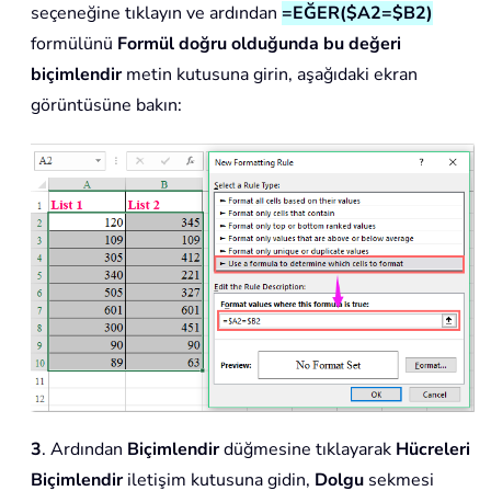
seçeneğine tıklayın ve ardından
=EĞER($A2=$B2)
formülünü
Formül doğru olduğunda bu değeri
biçimlendir
metin kutusuna girin, aşağıdaki ekran
görüntüsüne bakın:
3
. Ardından
Biçimlendir
düğmesine tıklayarak
Hücreleri
Biçimlendir
iletişim kutusuna gidin,
Dolgu
sekmesi