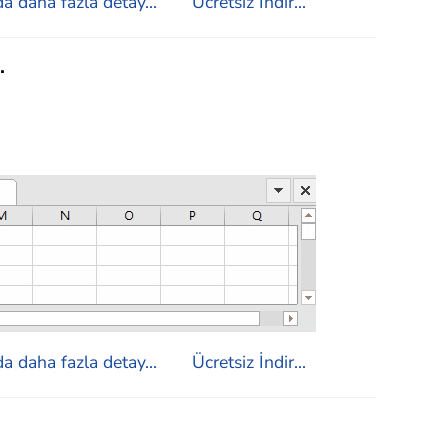
a daha fazla detay...
Ücretsiz İndir...
.
a daha fazla detay...
Ücretsiz İndir...