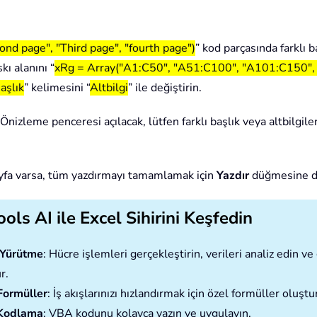
cond page", "Third page", "fourth page")
” kod parçasında farklı b
kı alanını “
xRg = Array("A1:C50", "A51:C100", "A101:C150"
aşlık
” kelimesini “
Altbilgi
” ile değiştirin.
nizleme penceresi açılacak, lütfen farklı başlık veya altbilgile
sayfa varsa, tüm yazdırmayı tamamlamak için
Yazdır
düğmesine dö
ols AI ile Excel Sihirini Keşfedin
ı Yürütme
: Hücre işlemleri gerçekleştirin, verileri analiz edin 
r.
Formüller
: İş akışlarınızı hızlandırmak için özel formüller oluştu
Kodlama
: VBA kodunu kolayca yazın ve uygulayın.