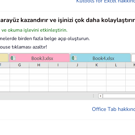
Kutools for Excel hakkınd
rayüz kazandırır ve işinizi çok daha kolaylaştırır
e okuma işlevini etkinleştirin.
elerde birden fazla belge açıp oluşturun.
ouse tıklaması azaltır!
Office Tab hakkınd