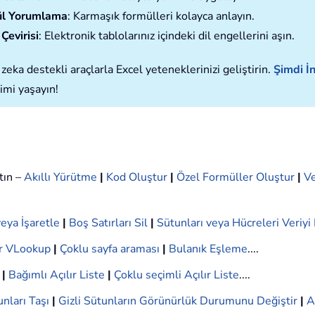
l Yorumlama
: Karmaşık formülleri kolayca anlayın.
Çevirisi
: Elektronik tablolarınız içindeki dil engellerini aşın.
zeka destekli araçlarla Excel yeteneklerinizi geliştirin.
Şimdi İn
imi yaşayın!
tın –
Akıllı Yürütme
|
Kod Oluştur
|
Özel Formüller Oluştur
|
Ve
eya İşaretle
|
Boş Satırları Sil
|
Sütunları veya Hücreleri Veriy
r VLookup
|
Çoklu sayfa araması
|
Bulanık Eşleme
....
|
Bağımlı Açılır Liste
|
Çoklu seçimli Açılır Liste
....
nları Taşı
|
Gizli Sütunların Görünürlük Durumunu Değiştir
|
A