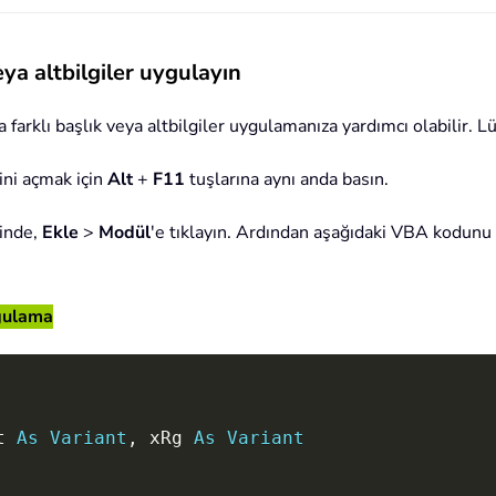
eya altbilgiler uygulayın
arklı başlık veya altbilgiler uygulamanıza yardımcı olabilir. Lü
ini açmak için
Alt
+
F11
tuşlarına aynı anda basın.
inde,
Ekle
>
Modül
'e tıklayın. Ardından aşağıdaki VBA kodunu
ygulama
t 
As
Variant
,
 xRg 
As
Variant