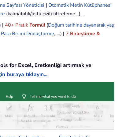
ma Sayfası Yöneticisi
|
Otomatik Metin Kütüphanesi
tre
(kalın/italik/üstü çizili filtreleme...)...
.)
|
40+ Pratik
Formül
(
Doğum tarihine dayanarak yaş
,
Para Birimi Dönüştürme
, ...)
|
7
Birleştirme &
ols for Excel, üretkenliği artırmak ve
in buraya tıklayın...