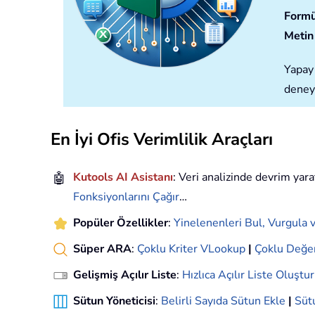
Formü
Metin 
Yapay 
deney
En İyi Ofis Verimlilik Araçları
🤖
Kutools AI Asistanı
: Veri analizinde devrim yara
Fonksiyonlarını Çağır
…
Popüler Özellikler
:
Yinelenenleri Bul, Vurgula v
Süper ARA
:
Çoklu Kriter VLookup
|
Çoklu Değe
Gelişmiş Açılır Liste
:
Hızlıca Açılır Liste Oluştur
Sütun Yöneticisi
:
Belirli Sayıda Sütun Ekle
|
Sütu