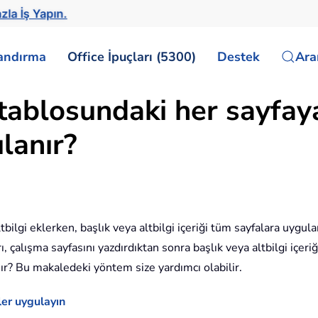
zla İş Yapın.
landırma
Office İpuçları (5300)
Destek
Ar
 tablosundaki her sayfaya
ulanır?
bilgi eklerken, başlık veya altbilgi içeriği tüm sayfalara uygulanı
arı, çalışma sayfasını yazdırdıktan sonra başlık veya altbilgi içer
anır? Bu makaledeki yöntem size yardımcı olabilir.
ler uygulayın