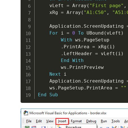
    vLeft 
=
 Array
(
"First page"
,
    xRg 
=
 Array
(
"A1:C50"
,
"A51:
    Application
.
ScreenUpdating 
For
 i 
=
0
To
 UBound
(
vLeft
)
With
 ws
.
PageSetup

.
PrintArea 
=
 xRg
(
i
)
.
LeftHeader 
=
 vLeft
(
i
)
End
With
        ws
.
PrintPreview

Next
 i

    Application
.
ScreenUpdating 
    ws
.
PageSetup
.
PrintArea 
=
""
End
Sub