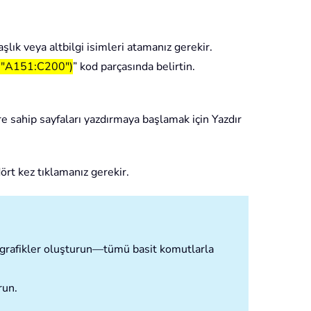
aşlık veya altbilgi isimleri atamanız gerekir.
, "A151:C200")
” kod parçasında belirtin.
re sahip sayfaları yazdırmaya başlamak için Yazdır
rt kez tıklamanız gerekir.
ve grafikler oluşturun—tümü basit komutlarla
run.