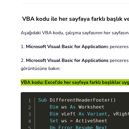
VBA kodu ile her sayfaya farklı başlık v
Aşağıdaki VBA kodu, çalışma sayfasının her sayfasına f
1.
Microsoft Visual Basic for Application
s penceres
2.
Microsoft Visual Basic for Applications
penceres
görüntüsüne bakın:
VBA kodu: Excel'de her sayfaya farklı başlıklar u
Sub
 DifferentHeaderFooter
(
)
Dim
 ws 
As
 Worksheet

Dim
 vLeft 
As
Variant
,
 vRigh
Set
 ws 
=
 ActiveSheet

On
Error
Resume
Next