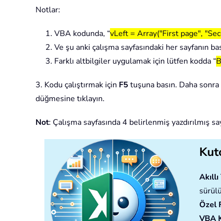
Notlar:
1. VBA kodunda, “
vLeft = Array("First page", "Se
2. Ve şu anki çalışma sayfasındaki her sayfanın bas
3. Farklı altbilgiler uygulamak için lütfen kodda “
B
3. Kodu çalıştırmak için
F5
tuşuna basın. Daha sonra Ö
düğmesine tıklayın.
Not
: Çalışma sayfasında 4 belirlenmiş yazdırılmış 
Kuto
Akıll
sürülü
Özel 
VBA 