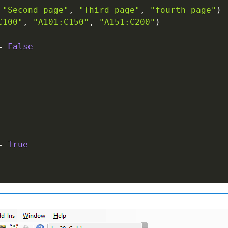
"Second page"
,
"Third page"
,
"fourth page"
)
C100"
,
"A101:C150"
,
"A151:C200"
)
=
False
=
True