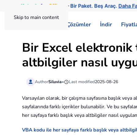
Kutools
for
Office
— Bir Paket. Beş Araç.
Daha Fa
Skip to main content
ExtendOffice
Çözümler
İndir
Fiyat
Bir Excel elektronik
altbilgiler nasıl uyg
Author
Siluvia
•
Last modified
2025-08-26
Varsayılan olarak, bir çalışma sayfasına başlık veya alt
sayfalarında farklı içerikler bulunabilir. Ve bu sayfal
her sayfaya farklı başlık veya altbilgiler nasıl uygul
VBA kodu ile her sayfaya farklı başlık veya altbilgi