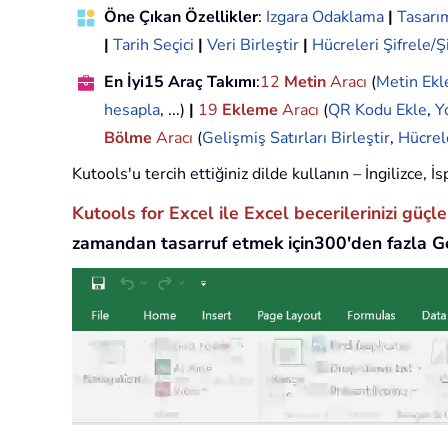
Öne Çıkan Özellikler
:
Izgara Odaklama
|
Tasar
|
Tarih Seçici
|
Veri Birleştir
|
Hücreleri Şifrele/Ş
En İyi15 Araç Takımı
:
12
Metin
Aracı
(
Metin Ekl
hesapla
, ...)
|
19
Ekleme
Aracı
(
QR Kodu Ekle
,
Y
Bölme
Aracı
(
Gelişmiş Satırları Birleştir
,
Hücrel
Kutools'u tercih ettiğiniz dilde kullanın – İngilizce,
Kutools for Excel ile Excel becerilerinizi güçl
zamandan tasarruf etmek için300'den fazla Ge