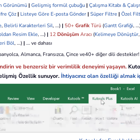
ım Görünümü
|
Gelişmiş formül çubuğu
|
Çalışma Kitabı & Çalış
ifre Çöz
|
Listeye Göre E-posta Gönder
|
Süper Filtre
|
Özel Fil
e
,
Belirli Karakterleri Sil
, ...)
|
50+
Grafik
Türü
(
Gantt Grafiği
, ..
oldan Resim Ekle
, ...)
|
12
Dönüşüm
Aracı
(
Kelimeye Dönüştür
eri Böl
, ...)
|
... ve dahası
 İspanyolca, Almanca, Fransızca, Çince ve40+ diğer dili destekler!
endirin ve benzersiz bir verimlilik deneyimi yaşayın.
Kuto
lişmiş Özellik sunuyor.
İhtiyacınız olan özelliği almak iç