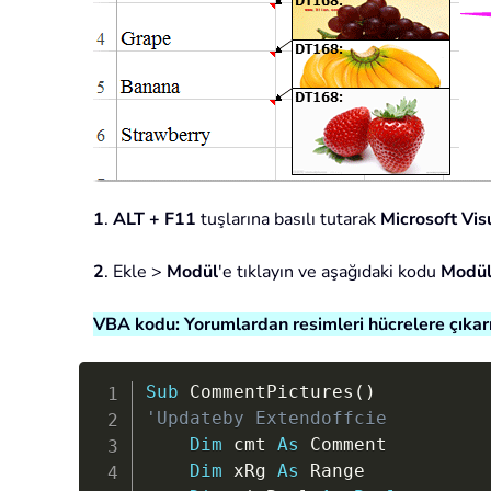
1
.
ALT + F11
tuşlarına basılı tutarak
Microsoft Vis
2
. Ekle >
Modül
'e tıklayın ve aşağıdaki kodu
Modül
VBA kodu: Yorumlardan resimleri hücrelere çıkarı
Sub
 CommentPictures
(
)
'Updateby Extendoffcie
Dim
 cmt 
As
 Comment

Dim
 xRg 
As
 Range
