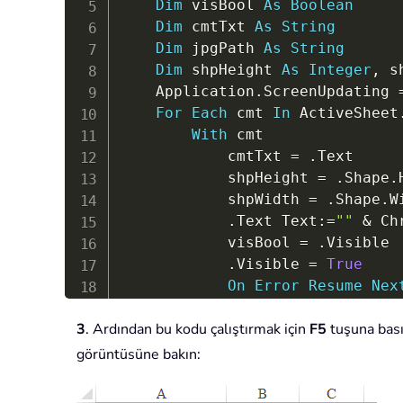
Dim
 visBool 
As
Boolean
Dim
 cmtTxt 
As
String
Dim
 jpgPath 
As
String
Dim
 shpHeight 
As
Integer
,
 s
    Application
.
ScreenUpdating 
For
Each
 cmt 
In
 ActiveSheet
With
 cmt

            cmtTxt 
=
.
Text

            shpHeight 
=
.
Shape
.
            shpWidth 
=
.
Shape
.
W
.
Text Text
:
=
""
&
 Ch
            visBool 
=
.
Visible

.
Visible 
=
True
On
Error
Resume
Nex
Set
 xRg 
=
.
Parent
.
O
3
. Ardından bu kodu çalıştırmak için
F5
tuşuna basın
.
Shape
.
CopyPicture 
              Appearance
:
=
xlScr
görüntüsüne bakın:
            xRg
.
PasteSpecial

            Selection
.
ShapeRang