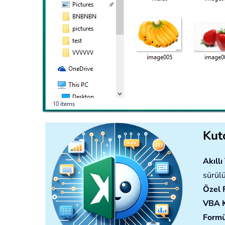
Kuto
Akıll
sürülü
Özel 
VBA 
Formü