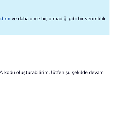
dirin
ve daha önce hiç olmadığı gibi bir verimlilik
BA kodu oluşturabilirim, lütfen şu şekilde devam