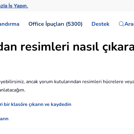
zla İş Yapın.
landırma
Office İpuçları (5300)
Destek
Ar
n resimleri nasıl çıkarab
eyebilirsiniz, ancak yorum kutularından resimleri hücrelere vey
anlatacağım.
i bir klasöre çıkarın ve kaydedin
arın