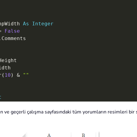
hpWidth 
As
Integer
=
False
.
Comments

Height

idth

r
(
10
)
&
""
t
ffset
(
0
,
1
)
 ve geçerli çalışma sayfasındaki tüm yorumların resimleri bir s
_
een
,
 Format
:
=
xlPicture

e
.
LockAspectRatio 
=
 msoFalse
