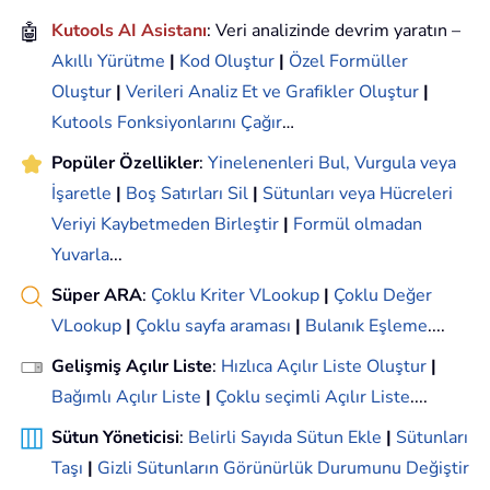
🤖
Kutools AI Asistanı
: Veri analizinde devrim yaratın –
Akıllı Yürütme
|
Kod Oluştur
|
Özel Formüller
Oluştur
|
Verileri Analiz Et ve Grafikler Oluştur
|
Kutools Fonksiyonlarını Çağır
…
Popüler Özellikler
:
Yinelenenleri Bul, Vurgula veya
İşaretle
|
Boş Satırları Sil
|
Sütunları veya Hücreleri
Veriyi Kaybetmeden Birleştir
|
Formül olmadan
Yuvarla
...
Süper ARA
:
Çoklu Kriter VLookup
|
Çoklu Değer
VLookup
|
Çoklu sayfa araması
|
Bulanık Eşleme
....
Gelişmiş Açılır Liste
:
Hızlıca Açılır Liste Oluştur
|
Bağımlı Açılır Liste
|
Çoklu seçimli Açılır Liste
....
Sütun Yöneticisi
:
Belirli Sayıda Sütun Ekle
|
Sütunları
Taşı
|
Gizli Sütunların Görünürlük Durumunu Değiştir