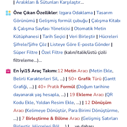
|
Aralıkları & Sütunları Karşılaştır
...
Öne Çıkan Özellikler
:
Izgara Odaklama
|
Tasarım
Görünümü
|
Gelişmiş formül çubuğu
|
Çalışma Kitabı
& Çalışma Sayfası Yöneticisi
|
Otomatik Metin
Kütüphanesi
|
Tarih Seçici
|
Veri Birleştir
|
Hücreleri
Şifrele/Şifre Çöz
|
Listeye Göre E-posta Gönder
|
Süper Filtre
|
Özel Filtre
(kalın/italik/üstü çizili
filtreleme...)...
En İyi15 Araç Takımı
:
12
Metin
Aracı
(
Metin Ekle
,
Belirli Karakterleri Sil
, ...)
|
50+
Grafik
Türü
(
Gantt
Grafiği
, ...)
|
40+ Pratik
Formül
(
Doğum tarihine
dayanarak yaş hesapla
, ...)
|
19
Ekleme
Aracı
(
QR
Kodu Ekle
,
Yoldan Resim Ekle
, ...)
|
12
Dönüşüm
Aracı
(
Kelimeye Dönüştür
,
Para Birimi Dönüştürme
,
...)
|
7
Birleştirme & Bölme
Aracı
(
Gelişmiş Satırları
Birleştir
,
Hücreleri Böl
, ...)
|
... ve dahası