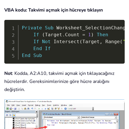
VBA kodu: Takvimi açmak için hücreye tıklayın
Copy
Private
Sub
 Worksheet_SelectionChange
If
(
Target
.
Count 
=
1
)
Then
If
Not
 Intersect
(
Target
,
 Range
(
"A
End
If
End
Sub
Not
: Kodda, A2:A10, takvimi açmak için tıklayacağınız
hücrelerdir. Gereksinimlerinize göre hücre aralığını
değiştirin.