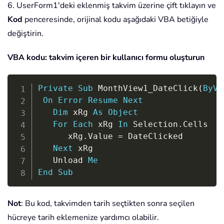
6. UserForm1'deki eklenmiş takvim üzerine çift tıklayın ve
Kod
penceresinde, orijinal kodu aşağıdaki VBA betiğiyle
değiştirin.
VBA kodu: takvim içeren bir kullanıcı formu oluşturun
Copy
Private
Sub
 MonthView1_DateClick
(
ByVa
On
Error
Resume
Next
Dim
 xRg 
As
Object
For
Each
 xRg 
In
 Selection
.
Cells

      xRg
.
Value 
=
 DateClicked

Next
 xRg 

   Unload 
Me
End
Sub
Not
: Bu kod, takvimden tarih seçtikten sonra seçilen
hücreye tarih eklemenize yardımcı olabilir.