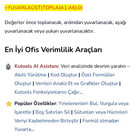
=YUVARLAÜST(TOPLA(A1:A6);0)
Değerler önce toplanacak, ardından yuvarlanacak, aşağı
yuvarlanacak veya yukarı yuvarlanacaktır.
En İyi Ofis Verimlilik Araçları
🤖
Kutools AI Asistanı
: Veri analizinde devrim yaratın –
Akıllı Yürütme
|
Kod Oluştur
|
Özel Formüller
Oluştur
|
Verileri Analiz Et ve Grafikler Oluştur
|
Kutools Fonksiyonlarını Çağır
…
Popüler Özellikler
:
Yinelenenleri Bul, Vurgula veya
İşaretle
|
Boş Satırları Sil
|
Sütunları veya Hücreleri
Veriyi Kaybetmeden Birleştir
|
Formül olmadan
Yuvarla
...