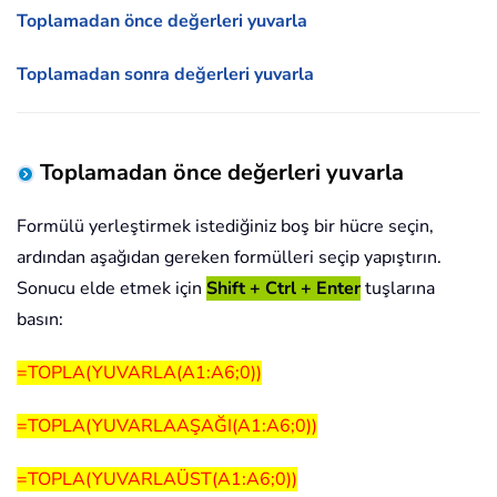
Toplamadan önce değerleri yuvarla
Toplamadan sonra değerleri yuvarla
Toplamadan önce değerleri yuvarla
Formülü yerleştirmek istediğiniz boş bir hücre seçin,
ardından aşağıdan gereken formülleri seçip yapıştırın.
Sonucu elde etmek için
Shift + Ctrl + Enter
tuşlarına
basın:
=TOPLA(YUVARLA(A1:A6;0))
=TOPLA(YUVARLAAŞAĞI(A1:A6;0))
=TOPLA(YUVARLAÜST(A1:A6;0))