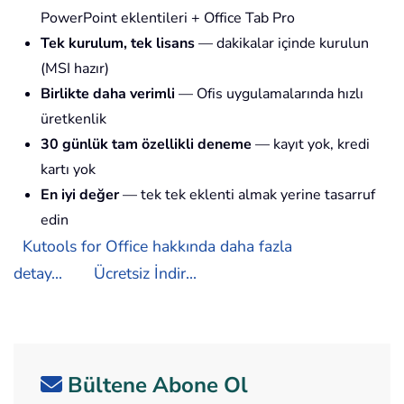
PowerPoint eklentileri + Office Tab Pro
Tek kurulum, tek lisans
— dakikalar içinde kurulun
(MSI hazır)
Birlikte daha verimli
— Ofis uygulamalarında hızlı
üretkenlik
30 günlük tam özellikli deneme
— kayıt yok, kredi
kartı yok
En iyi değer
— tek tek eklenti almak yerine tasarruf
edin
Kutools for Office hakkında daha fazla
detay...
Ücretsiz İndir...
Bültene Abone Ol