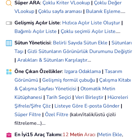
Süper ARA
:
Çoklu Kriter VLookup
|
Çoklu Değer
VLookup
|
Çoklu sayfa araması
|
Bulanık Eşleme
....
Gelişmiş Açılır Liste
:
Hızlıca Açılır Liste Oluştur
|
Bağımlı Açılır Liste
|
Çoklu seçimli Açılır Liste
....
Sütun Yöneticisi
:
Belirli Sayıda Sütun Ekle
|
Sütunları
Taşı
|
Gizli Sütunların Görünürlük Durumunu Değiştir
|
Aralıkları & Sütunları Karşılaştır
...
Öne Çıkan Özellikler
:
Izgara Odaklama
|
Tasarım
Görünümü
|
Gelişmiş formül çubuğu
|
Çalışma Kitabı
& Çalışma Sayfası Yöneticisi
|
Otomatik Metin
Kütüphanesi
|
Tarih Seçici
|
Veri Birleştir
|
Hücreleri
Şifrele/Şifre Çöz
|
Listeye Göre E-posta Gönder
|
Süper Filtre
|
Özel Filtre
(kalın/italik/üstü çizili
filtreleme...)...
En İyi15 Araç Takımı
:
12
Metin
Aracı
(
Metin Ekle
,