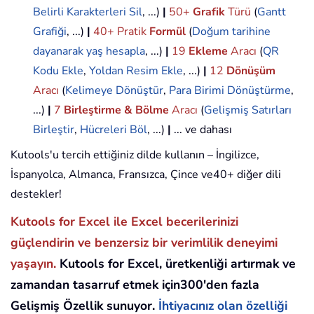
Belirli Karakterleri Sil
, ...)
|
50+
Grafik
Türü
(
Gantt
Grafiği
, ...)
|
40+ Pratik
Formül
(
Doğum tarihine
dayanarak yaş hesapla
, ...)
|
19
Ekleme
Aracı
(
QR
Kodu Ekle
,
Yoldan Resim Ekle
, ...)
|
12
Dönüşüm
Aracı
(
Kelimeye Dönüştür
,
Para Birimi Dönüştürme
,
...)
|
7
Birleştirme & Bölme
Aracı
(
Gelişmiş Satırları
Birleştir
,
Hücreleri Böl
, ...)
|
... ve dahası
Kutools'u tercih ettiğiniz dilde kullanın – İngilizce,
İspanyolca, Almanca, Fransızca, Çince ve40+ diğer dili
destekler!
Kutools for Excel ile Excel becerilerinizi
güçlendirin ve benzersiz bir verimlilik deneyimi
yaşayın.
Kutools for Excel, üretkenliği artırmak ve
zamandan tasarruf etmek için300'den fazla
Gelişmiş Özellik sunuyor.
İhtiyacınız olan özelliği