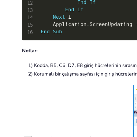
End
If
End
If
Next
 i

    Application
.
ScreenUpdating 
End
Sub
Notlar:
1) Kodda, B5, C6, D7, E8 giriş hücrelerinin sırasını
2) Korumalı bir çalışma sayfası için giriş hücrelerini