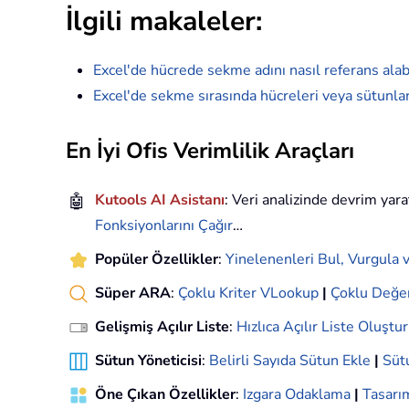
İlgili makaleler:
Excel'de hücrede sekme adını nasıl referans alabi
Excel'de sekme sırasında hücreleri veya sütunları 
En İyi Ofis Verimlilik Araçları
🤖
Kutools AI Asistanı
: Veri analizinde devrim yara
Fonksiyonlarını Çağır
…
Popüler Özellikler
:
Yinelenenleri Bul, Vurgula v
Süper ARA
:
Çoklu Kriter VLookup
|
Çoklu Değe
Gelişmiş Açılır Liste
:
Hızlıca Açılır Liste Oluştur
Sütun Yöneticisi
:
Belirli Sayıda Sütun Ekle
|
Sütu
Öne Çıkan Özellikler
:
Izgara Odaklama
|
Tasar