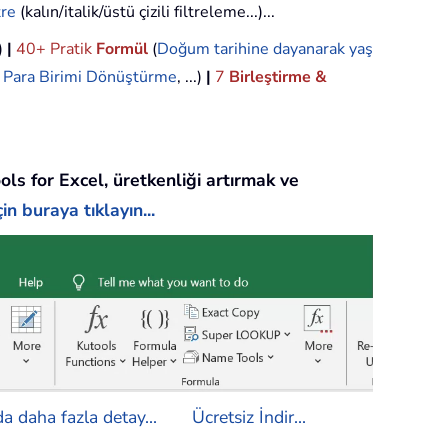
tre
(kalın/italik/üstü çizili filtreleme...)...
.)
|
40+ Pratik
Formül
(
Doğum tarihine dayanarak yaş
,
Para Birimi Dönüştürme
, ...)
|
7
Birleştirme &
ols for Excel, üretkenliği artırmak ve
in buraya tıklayın...
a daha fazla detay...
Ücretsiz İndir...