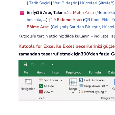
|
Tarih Seçici
|
Veri Birleştir
|
Hücreleri Şifrele/Ş
En İyi15 Araç Takımı
:
12
Metin
Aracı
(
Metin Ekl
hesapla
, ...)
|
19
Ekleme
Aracı
(
QR Kodu Ekle
,
Y
Bölme
Aracı
(
Gelişmiş Satırları Birleştir
,
Hücrel
Kutools'u tercih ettiğiniz dilde kullanın – İngilizce,
Kutools for Excel ile Excel becerilerinizi güçl
zamandan tasarruf etmek için300'den fazla Ge