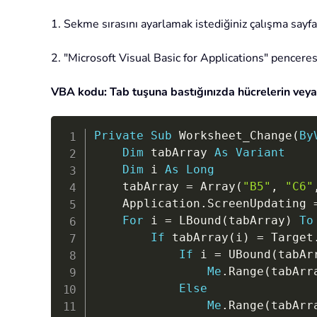
1. Sekme sırasını ayarlamak istediğiniz çalışma say
2. "Microsoft Visual Basic for Applications" pencere
VBA kodu: Tab tuşuna bastığınızda hücrelerin veya ki
Private
Sub
 Worksheet_Change
(
By
Dim
 tabArray 
As
Variant
Dim
 i 
As
Long
    tabArray 
=
 Array
(
"B5"
,
"C6"
    Application
.
ScreenUpdating 
For
 i 
=
 LBound
(
tabArray
)
To
If
 tabArray
(
i
)
=
 Target
If
 i 
=
 UBound
(
tabAr
Me
.
Range
(
tabArr
Else
Me
.
Range
(
tabArr