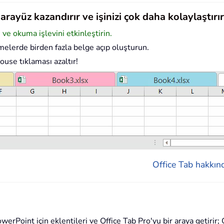
rayüz kazandırır ve işinizi çok daha kolaylaştırır
e okuma işlevini etkinleştirin.
elerde birden fazla belge açıp oluşturun.
ouse tıklaması azaltır!
Office Tab hakkınd
rPoint için eklentileri ve Office Tab Pro'yu bir araya getirir; O