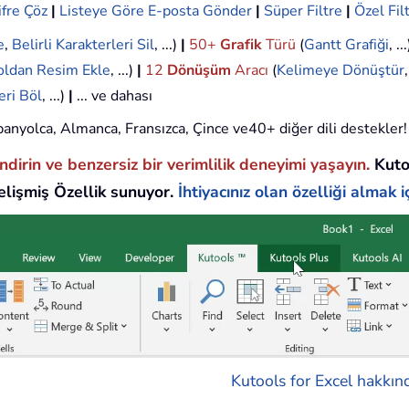
ifre Çöz
|
Listeye Göre E-posta Gönder
|
Süper Filtre
|
Özel Fil
e
,
Belirli Karakterleri Sil
, ...)
|
50+
Grafik
Türü
(
Gantt Grafiği
, ..
oldan Resim Ekle
, ...)
|
12
Dönüşüm
Aracı
(
Kelimeye Dönüştür
eri Böl
, ...)
|
... ve dahası
 İspanyolca, Almanca, Fransızca, Çince ve40+ diğer dili destekler!
endirin ve benzersiz bir verimlilik deneyimi yaşayın.
Kuto
lişmiş Özellik sunuyor.
İhtiyacınız olan özelliği almak iç
Kutools for Excel hakkınd