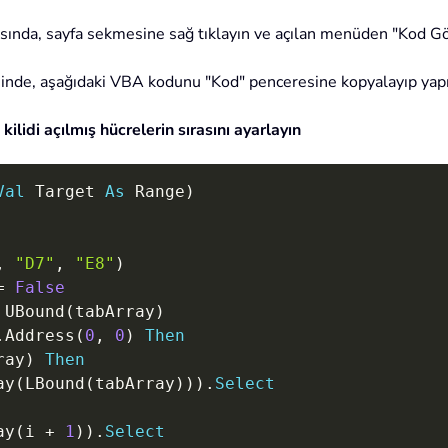
fasında, sayfa sekmesine sağ tıklayın ve açılan menüden "Kod G
sinde, aşağıdaki VBA kodunu "Kod" penceresine kopyalayıp yapış
lidi açılmış hücrelerin sırasını ayarlayın
Val
 Target 
As
 Range
)
,
"D7"
,
"E8"
)
=
False
 UBound
(
tabArray
)
.
Address
(
0
,
0
)
Then
ray
)
Then
ay
(
LBound
(
tabArray
)
)
)
.
Select
ay
(
i 
+
1
)
)
.
Select