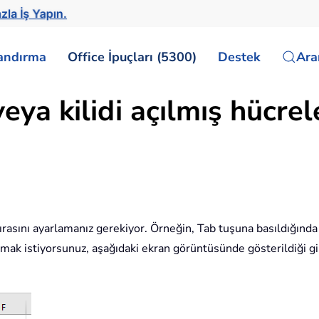
zla İş Yapın.
landırma
Office İpuçları (5300)
Destek
Ar
eya kilidi açılmış hücrel
 sırasını ayarlamanız gerekiyor. Örneğin, Tab tuşuna basıldığı
ak istiyorsunuz, aşağıdaki ekran görüntüsünde gösterildiği gibi