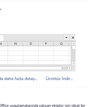
.
a daha fazla detay...
Ücretsiz İndir...
ffice uygulamalarında çalışan ekipler için ideal bir