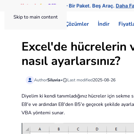
Kutools
for
Office
— Bir Paket. Beş Araç.
Daha Fa
Skip to main content
ExtendOffice
Çözümler
İndir
Fiyat
Excel'de hücrelerin v
nasıl ayarlarsınız?
Author
Siluvia
•
Last modified
2025-08-26
Diyelim ki kendi tanımladığınız hücreler için sekme
E8'e ve ardından E8'den B5'e geçecek şekilde ayarlam
VBA yöntemi sunar.