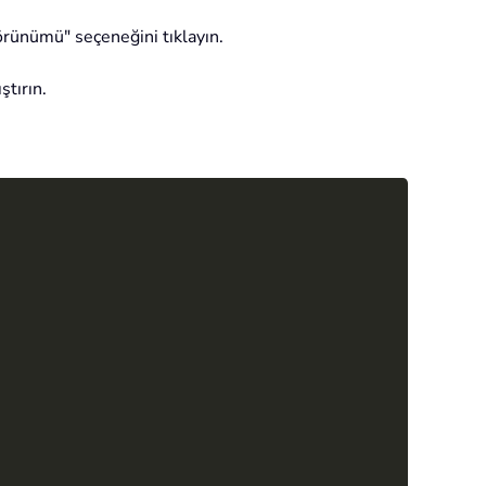
örünümü" seçeneğini tıklayın.
tırın.
Copy