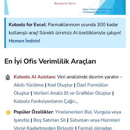
Kutools for Excel
: Parmaklarınızın ucunda 300 kadar
kullanışlı araç! Sürekli ücretsiz AI özellikleriyle çalışın!
Hemen İndirin!
En İyi Ofis Verimlilik Araçları
🤖
Kutools AI Asistanı
: Veri analizinde devrim yaratın –
Akıllı Yürütme
|
Kod Oluştur
|
Özel Formüller
Oluştur
|
Verileri Analiz Et ve Grafikler Oluştur
|
Kutools Fonksiyonlarını Çağır
…
Popüler Özellikler
:
Yinelenenleri Bul, Vurgula veya
İşaretle
|
Boş Satırları Sil
|
Sütunları veya Hücreleri
Veriyi Kaybetmeden Birleştir
|
Formül olmadan