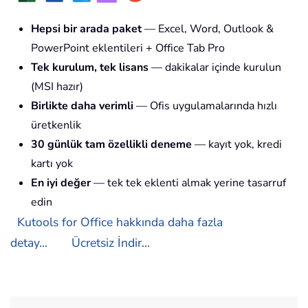
Hepsi bir arada paket
— Excel, Word, Outlook &
PowerPoint eklentileri + Office Tab Pro
Tek kurulum, tek lisans
— dakikalar içinde kurulun
(MSI hazır)
Birlikte daha verimli
— Ofis uygulamalarında hızlı
üretkenlik
30 günlük tam özellikli deneme
— kayıt yok, kredi
kartı yok
En iyi değer
— tek tek eklenti almak yerine tasarruf
edin
Kutools for Office hakkında daha fazla
detay...
Ücretsiz İndir...