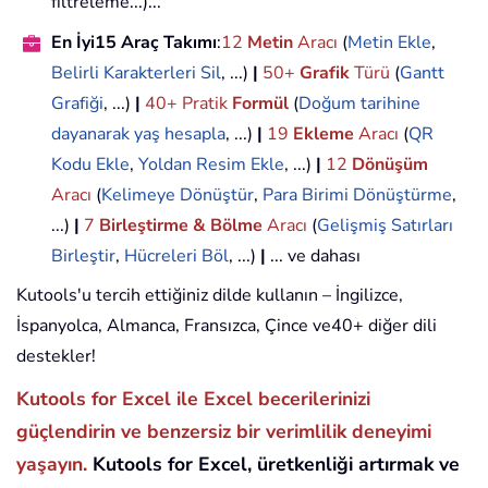
filtreleme...)...
En İyi15 Araç Takımı
:
12
Metin
Aracı
(
Metin Ekle
,
Belirli Karakterleri Sil
, ...)
|
50+
Grafik
Türü
(
Gantt
Grafiği
, ...)
|
40+ Pratik
Formül
(
Doğum tarihine
dayanarak yaş hesapla
, ...)
|
19
Ekleme
Aracı
(
QR
Kodu Ekle
,
Yoldan Resim Ekle
, ...)
|
12
Dönüşüm
Aracı
(
Kelimeye Dönüştür
,
Para Birimi Dönüştürme
,
...)
|
7
Birleştirme & Bölme
Aracı
(
Gelişmiş Satırları
Birleştir
,
Hücreleri Böl
, ...)
|
... ve dahası
Kutools'u tercih ettiğiniz dilde kullanın – İngilizce,
İspanyolca, Almanca, Fransızca, Çince ve40+ diğer dili
destekler!
Kutools for Excel ile Excel becerilerinizi
güçlendirin ve benzersiz bir verimlilik deneyimi
yaşayın.
Kutools for Excel, üretkenliği artırmak ve