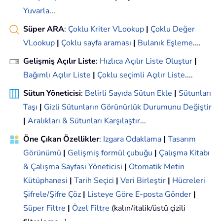
Yuvarla
...
Süper ARA
:
Çoklu Kriter VLookup
|
Çoklu Değer
VLookup
|
Çoklu sayfa araması
|
Bulanık Eşleme
....
Gelişmiş Açılır Liste
:
Hızlıca Açılır Liste Oluştur
|
Bağımlı Açılır Liste
|
Çoklu seçimli Açılır Liste
....
Sütun Yöneticisi
:
Belirli Sayıda Sütun Ekle
|
Sütunları
Taşı
|
Gizli Sütunların Görünürlük Durumunu Değiştir
|
Aralıkları & Sütunları Karşılaştır
...
Öne Çıkan Özellikler
:
Izgara Odaklama
|
Tasarım
Görünümü
|
Gelişmiş formül çubuğu
|
Çalışma Kitabı
& Çalışma Sayfası Yöneticisi
|
Otomatik Metin
Kütüphanesi
|
Tarih Seçici
|
Veri Birleştir
|
Hücreleri
Şifrele/Şifre Çöz
|
Listeye Göre E-posta Gönder
|
Süper Filtre
|
Özel Filtre
(kalın/italik/üstü çizili