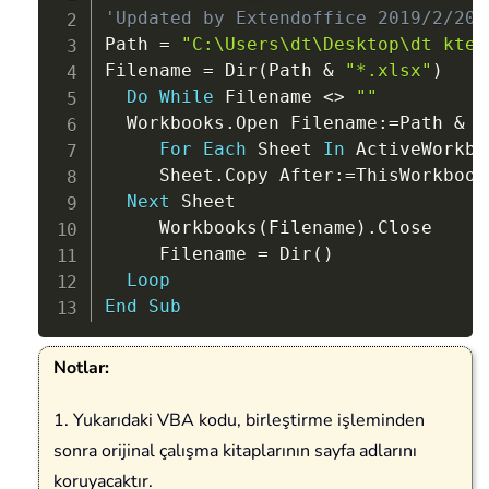
'Updated by Extendoffice 2019/2/20
Path 
=
"C:\Users\dt\Desktop\dt kte\
Filename 
=
 Dir
(
Path 
&
"*.xlsx"
)
Do
While
 Filename 
<
>
""
  Workbooks
.
Open Filename
:
=
Path 
&
 F
For
Each
 Sheet 
In
 ActiveWorkbo
     Sheet
.
Copy After
:
=
ThisWorkbook
Next
 Sheet

     Workbooks
(
Filename
)
.
Close

     Filename 
=
 Dir
(
)
Loop
End
Sub
Notlar:
1. Yukarıdaki VBA kodu, birleştirme işleminden
sonra orijinal çalışma kitaplarının sayfa adlarını
koruyacaktır.