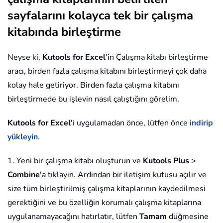
Exit
For
sayfalarını kolayca tek bir çalışma
End
If
kitabında birleştirme
Next
Next
 xWS

Workbooks
(
xStrAWBName
)
.
Close

Neyse ki,
Kutools for Excel
'in Çalışma kitabı birleştirme
xStrFName 
=
 Dir
(
)
aracı, birden fazla çalışma kitabını birleştirmeyi çok daha
Loop
kolay hale getiriyor. Birden fazla çalışma kitabını
Application
.
ScreenUpdating 
=
True
birleştirmede bu işlevin nasıl çalıştığını görelim.
Application
.
DisplayAlerts 
=
True
Kutools for Excel
'i uygulamadan önce, lütfen önce
indirip
End
Sub
yükleyin
.
1. Yeni bir çalışma kitabı oluşturun ve
Kutools Plus
>
Combine
'a tıklayın. Ardından bir iletişim kutusu açılır ve
size tüm birleştirilmiş çalışma kitaplarının kaydedilmesi
gerektiğini ve bu özelliğin korumalı çalışma kitaplarına
uygulanamayacağını hatırlatır, lütfen
Tamam
düğmesine