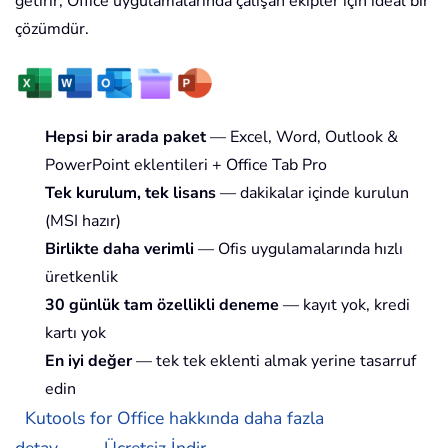
getirir; Office uygulamalarında çalışan ekipler için ideal bir
çözümdür.
Hepsi bir arada paket
— Excel, Word, Outlook &
PowerPoint eklentileri + Office Tab Pro
Tek kurulum, tek lisans
— dakikalar içinde kurulun
(MSI hazır)
Birlikte daha verimli
— Ofis uygulamalarında hızlı
üretkenlik
30 günlük tam özellikli deneme
— kayıt yok, kredi
kartı yok
En iyi değer
— tek tek eklenti almak yerine tasarruf
edin
Kutools for Office hakkında daha fazla