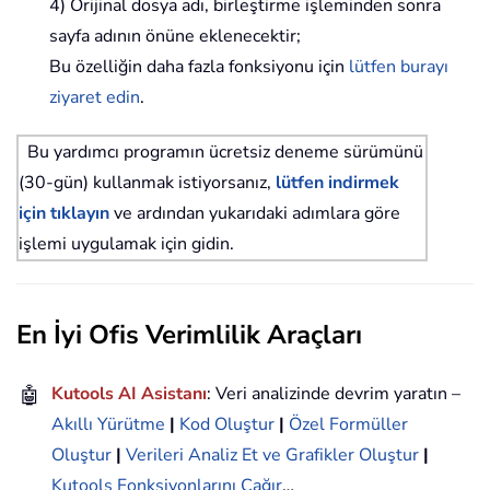
4) Orijinal dosya adı, birleştirme işleminden sonra
sayfa adının önüne eklenecektir;
Bu özelliğin daha fazla fonksiyonu için
lütfen burayı
ziyaret edin
.
Bu yardımcı programın ücretsiz deneme sürümünü
(30-gün) kullanmak istiyorsanız,
lütfen indirmek
için tıklayın
ve ardından yukarıdaki adımlara göre
işlemi uygulamak için gidin.
En İyi Ofis Verimlilik Araçları
🤖
Kutools AI Asistanı
: Veri analizinde devrim yaratın –
Akıllı Yürütme
|
Kod Oluştur
|
Özel Formüller
Oluştur
|
Verileri Analiz Et ve Grafikler Oluştur
|
Kutools Fonksiyonlarını Çağır
…