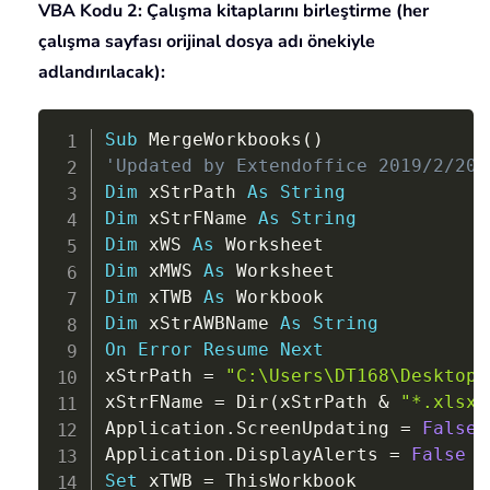
VBA Kodu 2: Çalışma kitaplarını birleştirme (her
çalışma sayfası orijinal dosya adı önekiyle
adlandırılacak):
Copy
Sub
 MergeWorkbooks
(
)
'Updated by Extendoffice 2019/2/20
Dim
 xStrPath 
As
String
Dim
 xStrFName 
As
String
Dim
 xWS 
As
Dim
 xMWS 
As
Dim
 xTWB 
As
Dim
 xStrAWBName 
As
String
On
Error
Resume
Next
xStrPath 
=
"C:\Users\DT168\Desktop\
xStrFName 
=
 Dir
(
xStrPath 
&
"*.xlsx"
Application
.
ScreenUpdating 
=
False
Application
.
DisplayAlerts 
=
False
Set
 xTWB 
=