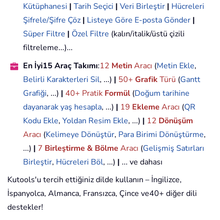
Kütüphanesi
|
Tarih Seçici
|
Veri Birleştir
|
Hücreleri
Şifrele/Şifre Çöz
|
Listeye Göre E-posta Gönder
|
Süper Filtre
|
Özel Filtre
(kalın/italik/üstü çizili
filtreleme...)...
En İyi15 Araç Takımı
:
12
Metin
Aracı
(
Metin Ekle
,
Belirli Karakterleri Sil
, ...)
|
50+
Grafik
Türü
(
Gantt
Grafiği
, ...)
|
40+ Pratik
Formül
(
Doğum tarihine
dayanarak yaş hesapla
, ...)
|
19
Ekleme
Aracı
(
QR
Kodu Ekle
,
Yoldan Resim Ekle
, ...)
|
12
Dönüşüm
Aracı
(
Kelimeye Dönüştür
,
Para Birimi Dönüştürme
,
...)
|
7
Birleştirme & Bölme
Aracı
(
Gelişmiş Satırları
Birleştir
,
Hücreleri Böl
, ...)
|
... ve dahası
Kutools'u tercih ettiğiniz dilde kullanın – İngilizce,
İspanyolca, Almanca, Fransızca, Çince ve40+ diğer dili
destekler!