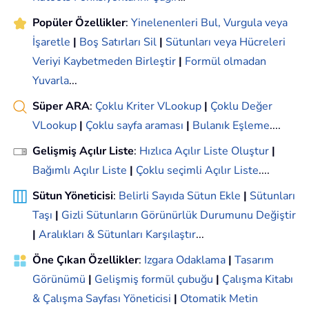
Popüler Özellikler
:
Yinelenenleri Bul, Vurgula veya
İşaretle
|
Boş Satırları Sil
|
Sütunları veya Hücreleri
Veriyi Kaybetmeden Birleştir
|
Formül olmadan
Yuvarla
...
Süper ARA
:
Çoklu Kriter VLookup
|
Çoklu Değer
VLookup
|
Çoklu sayfa araması
|
Bulanık Eşleme
....
Gelişmiş Açılır Liste
:
Hızlıca Açılır Liste Oluştur
|
Bağımlı Açılır Liste
|
Çoklu seçimli Açılır Liste
....
Sütun Yöneticisi
:
Belirli Sayıda Sütun Ekle
|
Sütunları
Taşı
|
Gizli Sütunların Görünürlük Durumunu Değiştir
|
Aralıkları & Sütunları Karşılaştır
...
Öne Çıkan Özellikler
:
Izgara Odaklama
|
Tasarım
Görünümü
|
Gelişmiş formül çubuğu
|
Çalışma Kitabı
& Çalışma Sayfası Yöneticisi
|
Otomatik Metin