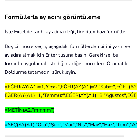
Formüllerle ay adını görüntüleme
İşte Excel'de tarihi ay adına değiştirebilen bazı formüller.
Boş bir hücre seçin, aşağıdaki formüllerden birini yazın ve
ay adını almak için Enter tuşuna basın. Gerekirse, bu
formülü uygulamak istediğiniz diğer hücrelere Otomatik
Doldurma tutamacını sürükleyin.
=EĞER(AY(A1)=1,"Ocak",EĞER(AY(A1)=2,"Şubat",EĞER(AY(
EĞER(AY(A1)=1,"Temmuz",EĞER(AY(A1)=8,"Ağustos",EĞER(AY
=METİN(A2,"mmmm")
=SEÇ(AY(A1),"Oca","Şub","Mar","Nis","May","Haz","Tem","Ağu"