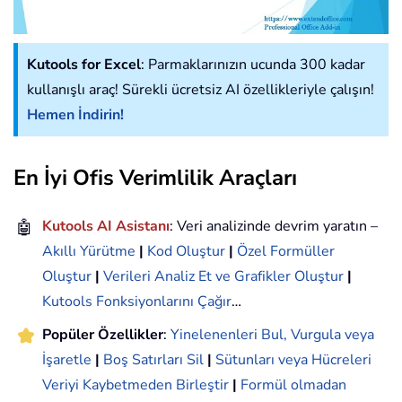
Kutools for Excel
: Parmaklarınızın ucunda 300 kadar
kullanışlı araç! Sürekli ücretsiz AI özellikleriyle çalışın!
Hemen İndirin!
En İyi Ofis Verimlilik Araçları
🤖
Kutools AI Asistanı
: Veri analizinde devrim yaratın –
Akıllı Yürütme
|
Kod Oluştur
|
Özel Formüller
Oluştur
|
Verileri Analiz Et ve Grafikler Oluştur
|
Kutools Fonksiyonlarını Çağır
…
Popüler Özellikler
:
Yinelenenleri Bul, Vurgula veya
İşaretle
|
Boş Satırları Sil
|
Sütunları veya Hücreleri
Veriyi Kaybetmeden Birleştir
|
Formül olmadan