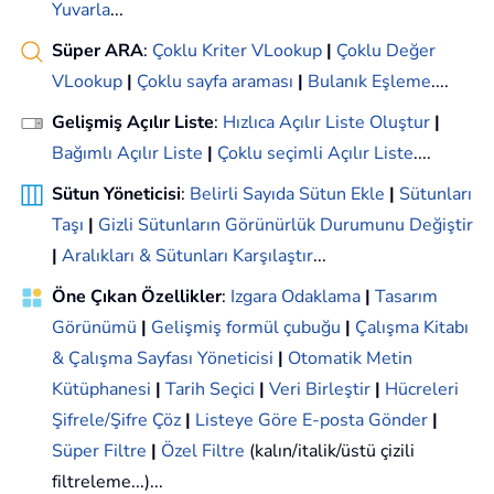
Yuvarla
...
Süper ARA
:
Çoklu Kriter VLookup
|
Çoklu Değer
VLookup
|
Çoklu sayfa araması
|
Bulanık Eşleme
....
Gelişmiş Açılır Liste
:
Hızlıca Açılır Liste Oluştur
|
Bağımlı Açılır Liste
|
Çoklu seçimli Açılır Liste
....
Sütun Yöneticisi
:
Belirli Sayıda Sütun Ekle
|
Sütunları
Taşı
|
Gizli Sütunların Görünürlük Durumunu Değiştir
|
Aralıkları & Sütunları Karşılaştır
...
Öne Çıkan Özellikler
:
Izgara Odaklama
|
Tasarım
Görünümü
|
Gelişmiş formül çubuğu
|
Çalışma Kitabı
& Çalışma Sayfası Yöneticisi
|
Otomatik Metin
Kütüphanesi
|
Tarih Seçici
|
Veri Birleştir
|
Hücreleri
Şifrele/Şifre Çöz
|
Listeye Göre E-posta Gönder
|
Süper Filtre
|
Özel Filtre
(kalın/italik/üstü çizili
filtreleme...)...