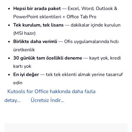
Hepsi bir arada paket
— Excel, Word, Outlook &
PowerPoint eklentileri + Office Tab Pro
Tek kurulum, tek lisans
— dakikalar içinde kurulun
(MSI hazır)
Birlikte daha verimli
— Ofis uygulamalarında hızlı
üretkenlik
30 günlük tam özellikli deneme
— kayıt yok, kredi
kartı yok
En iyi değer
— tek tek eklenti almak yerine tasarruf
edin
Kutools for Office hakkında daha fazla
detay...
Ücretsiz İndir...