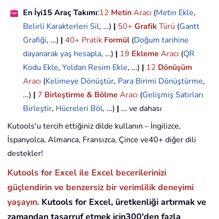
En İyi15 Araç Takımı
:
12
Metin
Aracı
(
Metin Ekle
,
Belirli Karakterleri Sil
, ...)
|
50+
Grafik
Türü
(
Gantt
Grafiği
, ...)
|
40+ Pratik
Formül
(
Doğum tarihine
dayanarak yaş hesapla
, ...)
|
19
Ekleme
Aracı
(
QR
Kodu Ekle
,
Yoldan Resim Ekle
, ...)
|
12
Dönüşüm
Aracı
(
Kelimeye Dönüştür
,
Para Birimi Dönüştürme
,
...)
|
7
Birleştirme & Bölme
Aracı
(
Gelişmiş Satırları
Birleştir
,
Hücreleri Böl
, ...)
|
... ve dahası
Kutools'u tercih ettiğiniz dilde kullanın – İngilizce,
İspanyolca, Almanca, Fransızca, Çince ve40+ diğer dili
destekler!
Kutools for Excel ile Excel becerilerinizi
güçlendirin ve benzersiz bir verimlilik deneyimi
yaşayın.
Kutools for Excel, üretkenliği artırmak ve
zamandan tasarruf etmek için300'den fazla