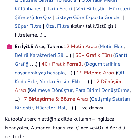
& Çalışma Sayfası Yöneticisi
|
Otomatik Metin
Kütüphanesi
|
Tarih Seçici
|
Veri Birleştir
|
Hücreleri
Şifrele/Şifre Çöz
|
Listeye Göre E-posta Gönder
|
Süper Filtre
|
Özel Filtre
(kalın/italik/üstü çizili
filtreleme...)...
En İyi15 Araç Takımı
:
12
Metin
Aracı
(
Metin Ekle
,
Belirli Karakterleri Sil
, ...)
|
50+
Grafik
Türü
(
Gantt
Grafiği
, ...)
|
40+ Pratik
Formül
(
Doğum tarihine
dayanarak yaş hesapla
, ...)
|
19
Ekleme
Aracı
(
QR
Kodu Ekle
,
Yoldan Resim Ekle
, ...)
|
12
Dönüşüm
Aracı
(
Kelimeye Dönüştür
,
Para Birimi Dönüştürme
,
...)
|
7
Birleştirme & Bölme
Aracı
(
Gelişmiş Satırları
Birleştir
,
Hücreleri Böl
, ...)
|
... ve dahası
Kutools'u tercih ettiğiniz dilde kullanın – İngilizce,
İspanyolca, Almanca, Fransızca, Çince ve40+ diğer dili
destekler!