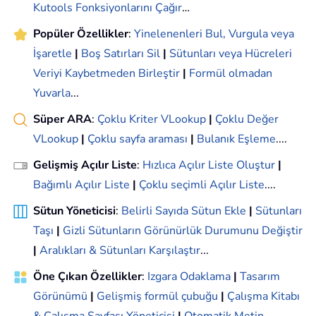
Kutools Fonksiyonlarını Çağır
…
Popüler Özellikler
:
Yinelenenleri Bul, Vurgula veya
İşaretle
|
Boş Satırları Sil
|
Sütunları veya Hücreleri
Veriyi Kaybetmeden Birleştir
|
Formül olmadan
Yuvarla
...
Süper ARA
:
Çoklu Kriter VLookup
|
Çoklu Değer
VLookup
|
Çoklu sayfa araması
|
Bulanık Eşleme
....
Gelişmiş Açılır Liste
:
Hızlıca Açılır Liste Oluştur
|
Bağımlı Açılır Liste
|
Çoklu seçimli Açılır Liste
....
Sütun Yöneticisi
:
Belirli Sayıda Sütun Ekle
|
Sütunları
Taşı
|
Gizli Sütunların Görünürlük Durumunu Değiştir
|
Aralıkları & Sütunları Karşılaştır
...
Öne Çıkan Özellikler
:
Izgara Odaklama
|
Tasarım
Görünümü
|
Gelişmiş formül çubuğu
|
Çalışma Kitabı