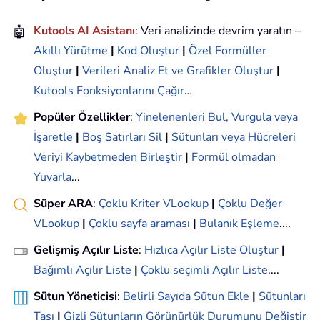
🤖
Kutools AI Asistanı
: Veri analizinde devrim yaratın –
Akıllı Yürütme
|
Kod Oluştur
|
Özel Formüller
Oluştur
|
Verileri Analiz Et ve Grafikler Oluştur
|
Kutools Fonksiyonlarını Çağır
…
Popüler Özellikler
:
Yinelenenleri Bul, Vurgula veya
İşaretle
|
Boş Satırları Sil
|
Sütunları veya Hücreleri
Veriyi Kaybetmeden Birleştir
|
Formül olmadan
Yuvarla
...
Süper ARA
:
Çoklu Kriter VLookup
|
Çoklu Değer
VLookup
|
Çoklu sayfa araması
|
Bulanık Eşleme
....
Gelişmiş Açılır Liste
:
Hızlıca Açılır Liste Oluştur
|
Bağımlı Açılır Liste
|
Çoklu seçimli Açılır Liste
....
Sütun Yöneticisi
:
Belirli Sayıda Sütun Ekle
|
Sütunları
Taşı
|
Gizli Sütunların Görünürlük Durumunu Değiştir