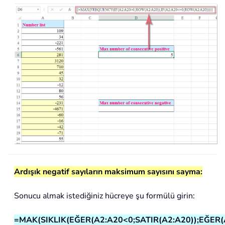
Ardışık negatif sayıların maksimum sayısını sayma:
Sonucu almak istediğiniz hücreye şu formülü girin:
=MAK(SIKLIK(EĞER(A2:A20<0;SATIR(A2:A20));EĞER(