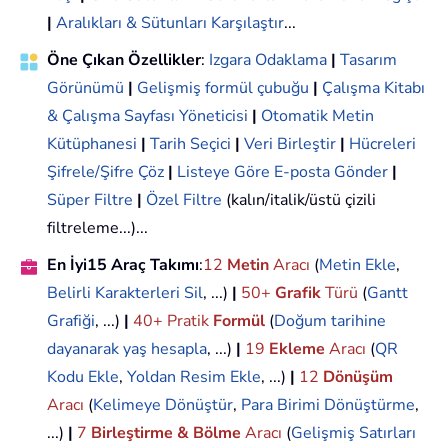
|
Aralıkları & Sütunları Karşılaştır
...
Öne Çıkan Özellikler
:
Izgara Odaklama
|
Tasarım
Görünümü
|
Gelişmiş formül çubuğu
|
Çalışma Kitabı
& Çalışma Sayfası Yöneticisi
|
Otomatik Metin
Kütüphanesi
|
Tarih Seçici
|
Veri Birleştir
|
Hücreleri
Şifrele/Şifre Çöz
|
Listeye Göre E-posta Gönder
|
Süper Filtre
|
Özel Filtre
(kalın/italik/üstü çizili
filtreleme...)...
En İyi15 Araç Takımı
:
12
Metin
Aracı
(
Metin Ekle
,
Belirli Karakterleri Sil
, ...)
|
50+
Grafik
Türü
(
Gantt
Grafiği
, ...)
|
40+ Pratik
Formül
(
Doğum tarihine
dayanarak yaş hesapla
, ...)
|
19
Ekleme
Aracı
(
QR
Kodu Ekle
,
Yoldan Resim Ekle
, ...)
|
12
Dönüşüm
Aracı
(
Kelimeye Dönüştür
,
Para Birimi Dönüştürme
,
...)
|
7
Birleştirme & Bölme
Aracı
(
Gelişmiş Satırları