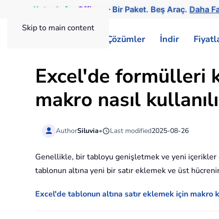
Kutools
for
Office
— Bir Paket. Beş Araç.
Daha Fa
Skip to main content
ExtendOffice
Çözümler
İndir
Fiyat
Excel'de formülleri 
makro nasıl kullanılı
Author
Siluvia
•
Last modified
2025-08-26
Genellikle, bir tabloyu genişletmek ve yeni içerikler
tablonun altına yeni bir satır eklemek ve üst hücren
Excel'de tablonun altına satır eklemek için makro k