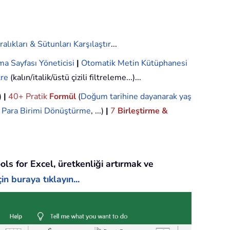
ralıkları & Sütunları Karşılaştır
...
ma Sayfası Yöneticisi
|
Otomatik Metin Kütüphanesi
tre
(kalın/italik/üstü çizili filtreleme...)...
.)
|
40+ Pratik
Formül
(
Doğum tarihine dayanarak yaş
,
Para Birimi Dönüştürme
, ...)
|
7
Birleştirme &
ols for Excel, üretkenliği artırmak ve
in buraya tıklayın...