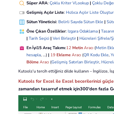
Süper ARA
:
Çoklu Kriter VLookup
|
Çoklu Değe
Gelişmiş Açılır Liste
:
Hızlıca Açılır Liste Oluştur
Sütun Yöneticisi
:
Belirli Sayıda Sütun Ekle
|
Sütu
Öne Çıkan Özellikler
:
Izgara Odaklama
|
Tasar
|
Tarih Seçici
|
Veri Birleştir
|
Hücreleri Şifrele/Ş
En İyi15 Araç Takımı
:
12
Metin
Aracı
(
Metin Ekl
hesapla
, ...)
|
19
Ekleme
Aracı
(
QR Kodu Ekle
,
Y
Bölme
Aracı
(
Gelişmiş Satırları Birleştir
,
Hücrel
Kutools'u tercih ettiğiniz dilde kullanın – İngilizce,
Kutools for Excel ile Excel becerilerinizi güçl
zamandan tasarruf etmek için300'den fazla Ge