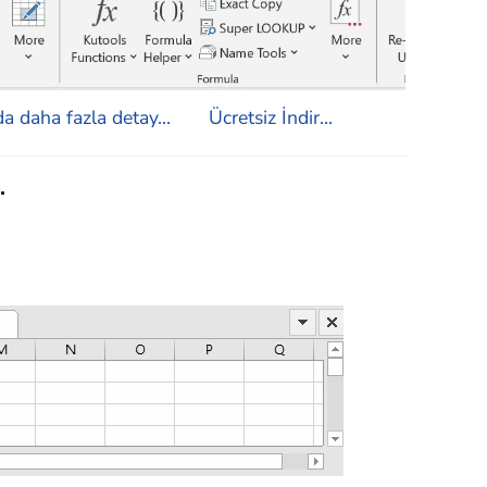
a daha fazla detay...
Ücretsiz İndir...
.