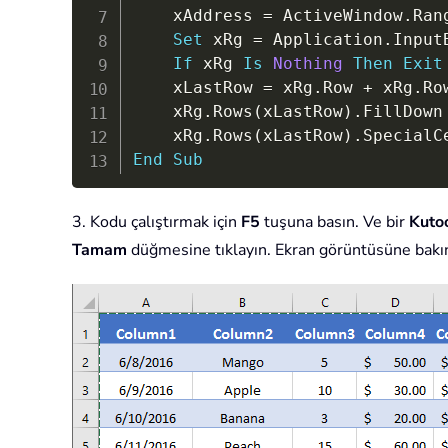
    xAddress 
=
 ActiveWindow
.
Ran
Set
 xRg 
=
 Application
.
Input
If
 xRg 
Is
Nothing
Then
Exit
    xLastRow 
=
 xRg
.
Row 
+
 xRg
.
Ro
    xRg
.
Rows
(
xLastRow
)
.
FillDown

    xRg
.
Rows
(
xLastRow
)
.
SpecialC
End
Sub
3. Kodu çalıştırmak için
F5
tuşuna basın. Ve bir
Kutoo
Tamam
düğmesine tıklayın. Ekran görüntüsüne bakı