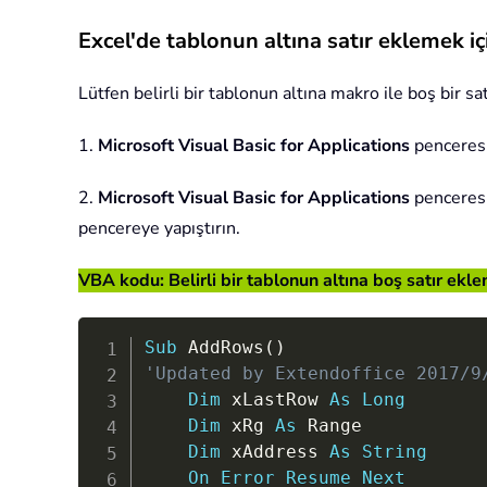
Excel'de tablonun altına satır eklemek i
Lütfen belirli bir tablonun altına makro ile boş bir sa
1.
Microsoft Visual Basic for Applications
penceresi
2.
Microsoft Visual Basic for Applications
penceresi
pencereye yapıştırın.
VBA kodu: Belirli bir tablonun altına boş satır ek
Sub
 AddRows
(
)
'Updated by Extendoffice 2017/9
Dim
 xLastRow 
As
Long
Dim
 xRg 
As
 Range

Dim
 xAddress 
As
String
On
Error
Resume
Next