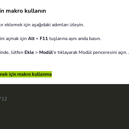
çin makro kullanın
tır eklemek için aşağıdaki adımları izleyin.
ni açmak için
Alt
+
F11
tuşlarına aynı anda basın.
nde, lütfen
Ekle
>
Modül
'e tıklayarak Modül penceresini açın
lemek için makro kullanma
/12