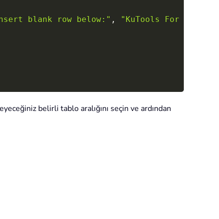
nsert blank row below:"
,
"KuTools For Excel"
,
leyeceğiniz belirli tablo aralığını seçin ve ardından