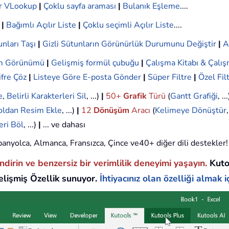
r VLookup
|
Çoklu sayfa araması
|
Bulanık Eşleme
....
|
Bağımlı Açılır Liste
|
Çoklu seçimli Açılır Liste
....
nları Taşı
|
Gizli Sütunların Görünürlük Durumunu Değiştir
|
A
ım Görünümü
|
Gelişmiş formül çubuğu
|
Çalışma Kitabı & Çalış
ifre Çöz
|
Listeye Göre E-posta Gönder
|
Süper Filtre
|
Özel Fil
e
,
Belirli Karakterleri Sil
, ...)
|
50+
Grafik
Türü
(
Gantt Grafiği
, ..
oldan Resim Ekle
, ...)
|
12
Dönüşüm
Aracı
(
Kelimeye Dönüştür
eri Böl
, ...)
|
... ve dahası
 İspanyolca, Almanca, Fransızca, Çince ve40+ diğer dili destekler!
endirin ve benzersiz bir verimlilik deneyimi yaşayın.
Kuto
lişmiş Özellik sunuyor.
İhtiyacınız olan özelliği almak iç