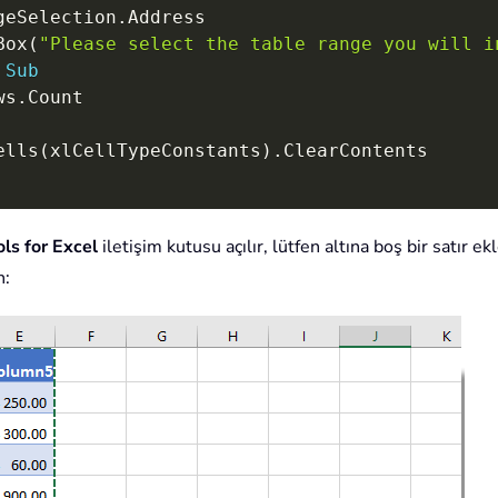
geSelection
.
Address

Box
(
"Please select the table range you will i
Sub
ws
.
Count

ells
(
xlCellTypeConstants
)
.
ls for Excel
iletişim kutusu açılır, lütfen altına boş bir satır ek
n: