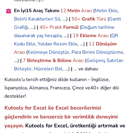
En İyi15 Araç Takımı
:
12
Metin
Aracı
(
Metin Ekle
,
Belirli Karakterleri Sil
, ...)
|
50+
Grafik
Türü
(
Gantt
Grafiği
, ...)
|
40+ Pratik
Formül
(
Doğum tarihine
dayanarak yaş hesapla
, ...)
|
19
Ekleme
Aracı
(
QR
Kodu Ekle
,
Yoldan Resim Ekle
, ...)
|
12
Dönüşüm
Aracı
(
Kelimeye Dönüştür
,
Para Birimi Dönüştürme
,
...)
|
7
Birleştirme & Bölme
Aracı
(
Gelişmiş Satırları
Birleştir
,
Hücreleri Böl
, ...)
|
... ve dahası
Kutools'u tercih ettiğiniz dilde kullanın – İngilizce,
İspanyolca, Almanca, Fransızca, Çince ve40+ diğer dili
destekler!
Kutools for Excel ile Excel becerilerinizi
güçlendirin ve benzersiz bir verimlilik deneyimi
yaşayın.
Kutools for Excel, üretkenliği artırmak ve