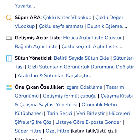
Yuvarla
...
Süper ARA
:
Çoklu Kriter VLookup
|
Çoklu Değer
VLookup
|
Çoklu sayfa araması
|
Bulanık Eşleme
....
Gelişmiş Açılır Liste
:
Hızlıca Açılır Liste Oluştur
|
Bağımlı Açılır Liste
|
Çoklu seçimli Açılır Liste
....
Sütun Yöneticisi
:
Belirli Sayıda Sütun Ekle
|
Sütunları
Taşı
|
Gizli Sütunların Görünürlük Durumunu Değiştir
|
Aralıkları & Sütunları Karşılaştır
...
Öne Çıkan Özellikler
:
Izgara Odaklama
|
Tasarım
Görünümü
|
Gelişmiş formül çubuğu
|
Çalışma Kitabı
& Çalışma Sayfası Yöneticisi
|
Otomatik Metin
Kütüphanesi
|
Tarih Seçici
|
Veri Birleştir
|
Hücreleri
Şifrele/Şifre Çöz
|
Listeye Göre E-posta Gönder
|
Süper Filtre
|
Özel Filtre
(kalın/italik/üstü çizili
filtreleme...)...