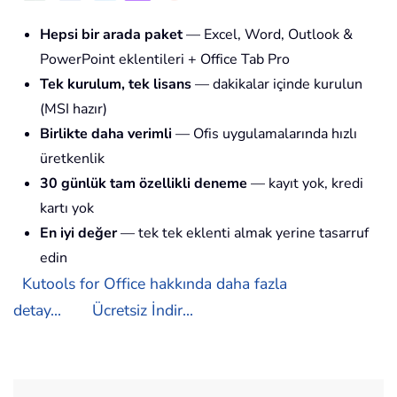
Hepsi bir arada paket
— Excel, Word, Outlook &
PowerPoint eklentileri + Office Tab Pro
Tek kurulum, tek lisans
— dakikalar içinde kurulun
(MSI hazır)
Birlikte daha verimli
— Ofis uygulamalarında hızlı
üretkenlik
30 günlük tam özellikli deneme
— kayıt yok, kredi
kartı yok
En iyi değer
— tek tek eklenti almak yerine tasarruf
edin
Kutools for Office hakkında daha fazla
detay...
Ücretsiz İndir...