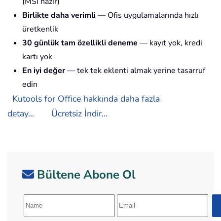
(MSI hazır)
Birlikte daha verimli
— Ofis uygulamalarında hızlı
üretkenlik
30 günlük tam özellikli deneme
— kayıt yok, kredi
kartı yok
En iyi değer
— tek tek eklenti almak yerine tasarruf
edin
Kutools for Office hakkında daha fazla
detay...
Ücretsiz İndir...
Bültene Abone Ol