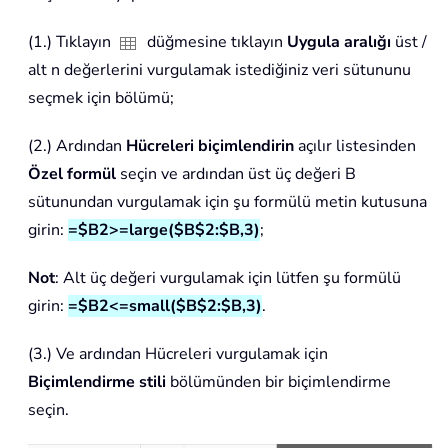
(1.) Tıklayın
düğmesine tıklayın
Uygula aralığı
üst /
alt n değerlerini vurgulamak istediğiniz veri sütununu
seçmek için bölümü;
(2.) Ardından
Hücreleri biçimlendirin
açılır listesinden
Özel formül
seçin ve ardından üst üç değeri B
sütunundan vurgulamak için şu formülü metin kutusuna
girin:
=$B2>=large($B$2:$B,3)
;
Not
: Alt üç değeri vurgulamak için lütfen şu formülü
girin:
=$B2<=small($B$2:$B,3)
.
(3.) Ve ardından Hücreleri vurgulamak için
Biçimlendirme stili
bölümünden bir biçimlendirme
seçin.