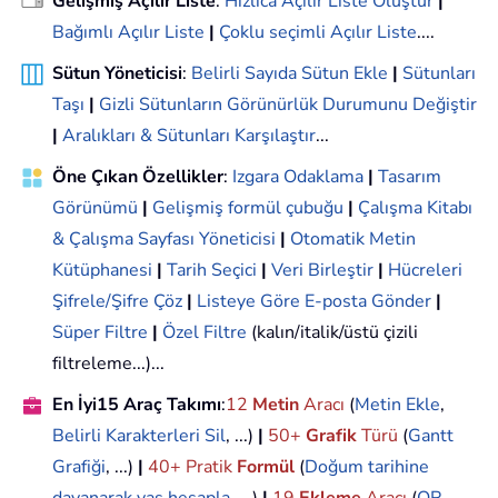
Gelişmiş Açılır Liste
:
Hızlıca Açılır Liste Oluştur
|
Bağımlı Açılır Liste
|
Çoklu seçimli Açılır Liste
....
Sütun Yöneticisi
:
Belirli Sayıda Sütun Ekle
|
Sütunları
Taşı
|
Gizli Sütunların Görünürlük Durumunu Değiştir
|
Aralıkları & Sütunları Karşılaştır
...
Öne Çıkan Özellikler
:
Izgara Odaklama
|
Tasarım
Görünümü
|
Gelişmiş formül çubuğu
|
Çalışma Kitabı
& Çalışma Sayfası Yöneticisi
|
Otomatik Metin
Kütüphanesi
|
Tarih Seçici
|
Veri Birleştir
|
Hücreleri
Şifrele/Şifre Çöz
|
Listeye Göre E-posta Gönder
|
Süper Filtre
|
Özel Filtre
(kalın/italik/üstü çizili
filtreleme...)...
En İyi15 Araç Takımı
:
12
Metin
Aracı
(
Metin Ekle
,
Belirli Karakterleri Sil
, ...)
|
50+
Grafik
Türü
(
Gantt
Grafiği
, ...)
|
40+ Pratik
Formül
(
Doğum tarihine
dayanarak yaş hesapla
, ...)
|
19
Ekleme
Aracı
(
QR