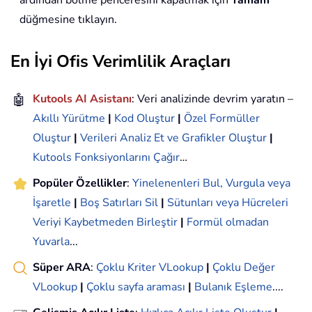
düğmesine tıklayın.
En İyi Ofis Verimlilik Araçları
🤖
Kutools AI Asistanı
: Veri analizinde devrim yaratın –
Akıllı Yürütme
|
Kod Oluştur
|
Özel Formüller
Oluştur
|
Verileri Analiz Et ve Grafikler Oluştur
|
Kutools Fonksiyonlarını Çağır
…
Popüler Özellikler
:
Yinelenenleri Bul, Vurgula veya
İşaretle
|
Boş Satırları Sil
|
Sütunları veya Hücreleri
Veriyi Kaybetmeden Birleştir
|
Formül olmadan
Yuvarla
...
Süper ARA
:
Çoklu Kriter VLookup
|
Çoklu Değer
VLookup
|
Çoklu sayfa araması
|
Bulanık Eşleme
....