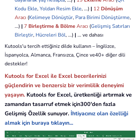
Kodu Ekle
,
Yoldan Resim Ekle
, ...)
|
12
Dönüşüm
Aracı
(
Kelimeye Dönüştür
,
Para Birimi Dönüştürme
,
...)
|
7
Birleştirme & Bölme
Aracı
(
Gelişmiş Satırları
Birleştir
,
Hücreleri Böl
, ...)
|
... ve dahası
Kutools'u tercih ettiğiniz dilde kullanın – İngilizce,
İspanyolca, Almanca, Fransızca, Çince ve40+ diğer dili
destekler!
Kutools for Excel ile Excel becerilerinizi
güçlendirin ve benzersiz bir verimlilik deneyimi
yaşayın.
Kutools for Excel, üretkenliği artırmak ve
zamandan tasarruf etmek için300'den fazla
Gelişmiş Özellik sunuyor.
İhtiyacınız olan özelliği
almak için buraya tıklayın...