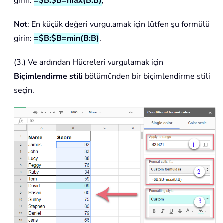
girin:
=$B:$B=max(B:B)
;
Not
: En küçük değeri vurgulamak için lütfen şu formülü
girin:
=$B:$B=min(B:B)
.
(3.) Ve ardından Hücreleri vurgulamak için
Biçimlendirme stili
bölümünden bir biçimlendirme stili
seçin.