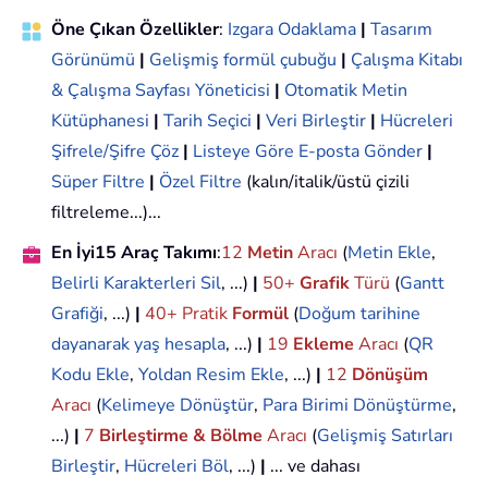
Öne Çıkan Özellikler
:
Izgara Odaklama
|
Tasarım
Görünümü
|
Gelişmiş formül çubuğu
|
Çalışma Kitabı
& Çalışma Sayfası Yöneticisi
|
Otomatik Metin
Kütüphanesi
|
Tarih Seçici
|
Veri Birleştir
|
Hücreleri
Şifrele/Şifre Çöz
|
Listeye Göre E-posta Gönder
|
Süper Filtre
|
Özel Filtre
(kalın/italik/üstü çizili
filtreleme...)...
En İyi15 Araç Takımı
:
12
Metin
Aracı
(
Metin Ekle
,
Belirli Karakterleri Sil
, ...)
|
50+
Grafik
Türü
(
Gantt
Grafiği
, ...)
|
40+ Pratik
Formül
(
Doğum tarihine
dayanarak yaş hesapla
, ...)
|
19
Ekleme
Aracı
(
QR
Kodu Ekle
,
Yoldan Resim Ekle
, ...)
|
12
Dönüşüm
Aracı
(
Kelimeye Dönüştür
,
Para Birimi Dönüştürme
,
...)
|
7
Birleştirme & Bölme
Aracı
(
Gelişmiş Satırları
Birleştir
,
Hücreleri Böl
, ...)
|
... ve dahası