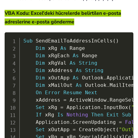
VBA Kodu: Excel'deki hücrelerde belirtilen e-posta
adreslerine e-posta gönderme
Copy
Sub
 SendEmailToAddressInCells
(
)
Dim
 xRg 
As
 Range

Dim
 xRgEach 
As
 Range

Dim
 xRgVal 
As
String
Dim
 xAddress 
As
String
Dim
 xOutApp 
As
 Outlook
.
Application
Dim
 xMailOut 
As
 Outlook
.
MailItem

On
Error
Resume
Next
    xAddress 
=
 ActiveWindow
.
RangeSele
Set
 xRg 
=
 Application
.
InputBox
(
"P
If
 xRg 
Is
Nothing
Then
Exit
Sub
    Application
.
ScreenUpdating 
=
Fals
Set
 xOutApp 
=
 CreateObject
(
"Outlo
Set
 xRg 
=
 xRg
.
SpecialCells
(
xlCell