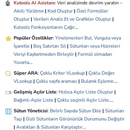
🤖
Kutools AI Asistanı
: Veri analizinde devrim yaratın –
Akıllı Yürütme
|
Kod Oluştur
|
Özel Formüller
Oluştur
|
Verileri Analiz Et ve Grafikler Oluştur
|
Kutools Fonksiyonlarını Çağır
…
Popüler Özellikler
:
Yinelenenleri Bul, Vurgula veya
İşaretle
|
Boş Satırları Sil
|
Sütunları veya Hücreleri
Veriyi Kaybetmeden Birleştir
|
Formül olmadan
Yuvarla
...
Süper ARA
:
Çoklu Kriter VLookup
|
Çoklu Değer
VLookup
|
Çoklu sayfa araması
|
Bulanık Eşleme
....
Gelişmiş Açılır Liste
:
Hızlıca Açılır Liste Oluştur
|
Bağımlı Açılır Liste
|
Çoklu seçimli Açılır Liste
....
Sütun Yöneticisi
:
Belirli Sayıda Sütun Ekle
|
Sütunları
Taşı
|
Gizli Sütunların Görünürlük Durumunu Değiştir
|
Aralıkları & Sütunları Karşılaştır
...