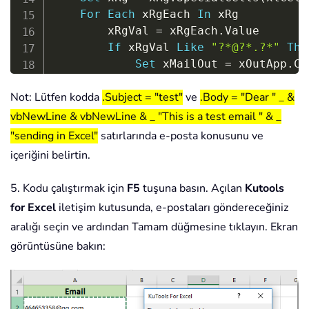
For
Each
 xRgEach 
In
 xRg

        xRgVal 
=
 xRgEach
.
Value

If
 xRgVal 
Like
"?*@?*.?*"
The
Set
 xMailOut 
=
 xOutApp
.
Cr
With
 xMailOut

Not: Lütfen kodda
.Subject = "test"
ve
.Body = "Dear " _ &
.
To
=
 xRgVal

.
Subject 
=
"Test"
vbNewLine & vbNewLine & _ "This is a test email " & _
.
Body 
=
"Dear "
_
"sending in Excel"
satırlarında e-posta konusunu ve
&
 vbNewLine 
&
 v
içeriğini belirtin.
"This is a te
"sending in E
5. Kodu çalıştırmak için
F5
tuşuna basın. Açılan
Kutools
.
Display

for Excel
iletişim kutusunda, e-postaları göndereceğiniz
'.Send
aralığı seçin ve ardından Tamam düğmesine tıklayın. Ekran
End
With
görüntüsüne bakın:
End
If
Next
Set
 xMailOut 
=
Nothing
Set
 xOutApp 
=
Nothing