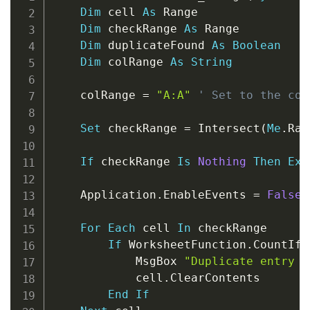
Dim
 cell 
As
 Range

Dim
 checkRange 
As
 Range

Dim
 duplicateFound 
As
Boolean
Dim
 colRange 
As
String
    colRange 
=
"A:A"
' Set to the col
Set
 checkRange 
=
 Intersect
(
Me
.
Ran
If
 checkRange 
Is
Nothing
Then
Exi
    Application
.
EnableEvents 
=
False
For
Each
 cell 
In
 checkRange

If
 WorksheetFunction
.
CountIf
(
            MsgBox 
"Duplicate entry d
            cell
.
ClearContents

End
If