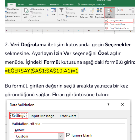
2.
Veri Doğrulama
iletişim kutusunda, geçin
Seçenekler
sekmesine. Ayarlayın
İzin Ver
seçeneğini
Özel
açılır
menüde. İçindeki
Formül
kutusuna aşağıdaki formülü girin:
=EĞERSAY($A$1:$A$10;A1)=1
Bu formül, girilen değerin seçili aralıkta yalnızca bir kez
göründüğünü sağlar. Ekran görüntüsüne bakın: