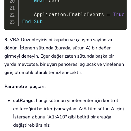
Next
 cell

    Application
.
EnableEvents 
=
True
End
Sub
3.
VBA Düzenleyicisini kapatın ve çalışma sayfanıza
dönün. İzlenen sütunda (burada, sütun A) bir değer
girmeyi deneyin. Eğer değer zaten sütunda başka bir
yerde mevcutsa, bir uyarı penceresi açılacak ve yinelenen
giriş otomatik olarak temizlenecektir.
Parametre ipuçları:
colRange
, hangi sütunun yinelenenler için kontrol
edileceğini belirler (varsayılan: A:A tüm sütun A için).
İsterseniz bunu "A1:A10" gibi belirli bir aralığa
değiştirebilirsiniz.