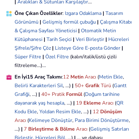
|
Aralıkları & Sütunları Karşılaştır
...
Öne Çıkan Özellikler
:
Izgara Odaklama
|
Tasarım
Görünümü
|
Gelişmiş formül çubuğu
|
Çalışma Kitabı
& Çalışma Sayfası Yöneticisi
|
Otomatik Metin
Kütüphanesi
|
Tarih Seçici
|
Veri Birleştir
|
Hücreleri
Şifrele/Şifre Çöz
|
Listeye Göre E-posta Gönder
|
Süper Filtre
|
Özel Filtre
(kalın/italik/üstü çizili
filtreleme...)...
En İyi15 Araç Takımı
:
12
Metin
Aracı
(
Metin Ekle
,
Belirli Karakterleri Sil
, ...)
|
50+
Grafik
Türü
(
Gantt
Grafiği
, ...)
|
40+ Pratik
Formül
(
Doğum tarihine
dayanarak yaş hesapla
, ...)
|
19
Ekleme
Aracı
(
QR
Kodu Ekle
,
Yoldan Resim Ekle
, ...)
|
12
Dönüşüm
Aracı
(
Kelimeye Dönüştür
,
Para Birimi Dönüştürme
,
...)
|
7
Birleştirme & Bölme
Aracı
(
Gelişmiş Satırları
Birleştir
,
Hücreleri Böl
, ...)
|
... ve dahası