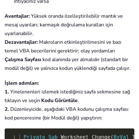
ihtiyacınız varsa
Avantajlar:
Yüksek oranda özelleştirilebilir mantık ve
mesaj uyarıları; karmaşık doğrulama kuralları için
uyarlanabilir.
Dezavantajlar:
Makroların etkinleştirilmesini ve bazı
temel VBA becerilerini gerektirir; olay yordamları
Çalışma Sayfası
kod alanında yer almalıdır (standart bir
modül değil) ve yalnızca kodun yüklendiği sayfada çalışır.
İşlem adımları:
1.
Yinelenenleri izlemek istediğiniz sayfa sekmesine sağ
tıklayın ve seçin
Kodu Görüntüle
.
2.
Düzenleyicide, aşağıdaki VBA kodunu çalışma sayfası
kod penceresine (bir Modül değil) yapıştırın:
Copy
Private
Sub
 Worksheet_Change
(
ByVal
 Ta