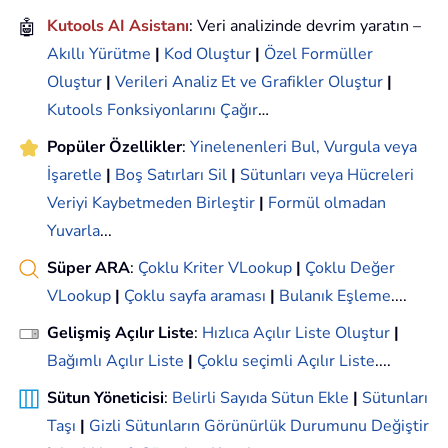
🤖
Kutools AI Asistanı
: Veri analizinde devrim yaratın –
Akıllı Yürütme
|
Kod Oluştur
|
Özel Formüller
Oluştur
|
Verileri Analiz Et ve Grafikler Oluştur
|
Kutools Fonksiyonlarını Çağır
…
Popüler Özellikler
:
Yinelenenleri Bul, Vurgula veya
İşaretle
|
Boş Satırları Sil
|
Sütunları veya Hücreleri
Veriyi Kaybetmeden Birleştir
|
Formül olmadan
Yuvarla
...
Süper ARA
:
Çoklu Kriter VLookup
|
Çoklu Değer
VLookup
|
Çoklu sayfa araması
|
Bulanık Eşleme
....
Gelişmiş Açılır Liste
:
Hızlıca Açılır Liste Oluştur
|
Bağımlı Açılır Liste
|
Çoklu seçimli Açılır Liste
....
Sütun Yöneticisi
:
Belirli Sayıda Sütun Ekle
|
Sütunları
Taşı
|
Gizli Sütunların Görünürlük Durumunu Değiştir