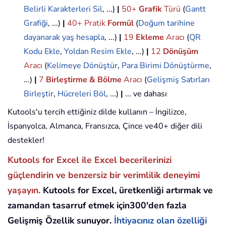
Belirli Karakterleri Sil
, ...)
|
50+
Grafik
Türü
(
Gantt
Grafiği
, ...)
|
40+ Pratik
Formül
(
Doğum tarihine
dayanarak yaş hesapla
, ...)
|
19
Ekleme
Aracı
(
QR
Kodu Ekle
,
Yoldan Resim Ekle
, ...)
|
12
Dönüşüm
Aracı
(
Kelimeye Dönüştür
,
Para Birimi Dönüştürme
,
...)
|
7
Birleştirme & Bölme
Aracı
(
Gelişmiş Satırları
Birleştir
,
Hücreleri Böl
, ...)
|
... ve dahası
Kutools'u tercih ettiğiniz dilde kullanın – İngilizce,
İspanyolca, Almanca, Fransızca, Çince ve40+ diğer dili
destekler!
Kutools for Excel ile Excel becerilerinizi
güçlendirin ve benzersiz bir verimlilik deneyimi
yaşayın.
Kutools for Excel, üretkenliği artırmak ve
zamandan tasarruf etmek için300'den fazla
Gelişmiş Özellik sunuyor.
İhtiyacınız olan özelliği