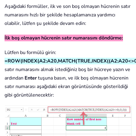
Aşağıdaki formüller, ilk ve son boş olmayan hücrenin satır
numarasını hızlı bir şekilde hesaplamanıza yardımcı
olabilir, lütfen şu şekilde devam edin:
İlk boş olmayan hücrenin satır numarasını döndürme:
Lütfen bu formülü girin:
=ROW(INDEX(A2:A20,MATCH(TRUE,INDEX((A2:A20<>0),
satır numarasını almak istediğiniz boş bir hücreye yazın ve
ardından
Enter
tuşuna basın, ve ilk boş olmayan hücrenin
satır numarası aşağıdaki ekran görüntüsünde gösterildiği
gibi görüntülenecektir: