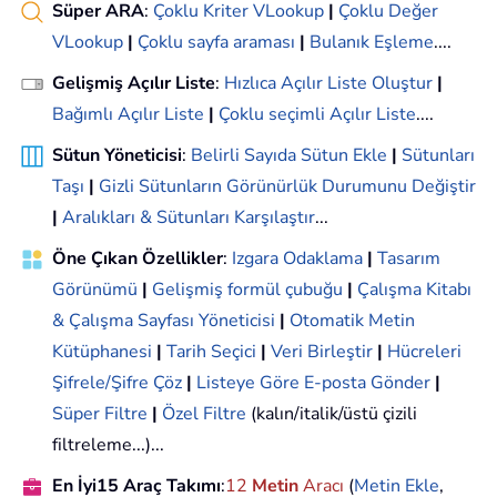
Süper ARA
:
Çoklu Kriter VLookup
|
Çoklu Değer
VLookup
|
Çoklu sayfa araması
|
Bulanık Eşleme
....
Gelişmiş Açılır Liste
:
Hızlıca Açılır Liste Oluştur
|
Bağımlı Açılır Liste
|
Çoklu seçimli Açılır Liste
....
Sütun Yöneticisi
:
Belirli Sayıda Sütun Ekle
|
Sütunları
Taşı
|
Gizli Sütunların Görünürlük Durumunu Değiştir
|
Aralıkları & Sütunları Karşılaştır
...
Öne Çıkan Özellikler
:
Izgara Odaklama
|
Tasarım
Görünümü
|
Gelişmiş formül çubuğu
|
Çalışma Kitabı
& Çalışma Sayfası Yöneticisi
|
Otomatik Metin
Kütüphanesi
|
Tarih Seçici
|
Veri Birleştir
|
Hücreleri
Şifrele/Şifre Çöz
|
Listeye Göre E-posta Gönder
|
Süper Filtre
|
Özel Filtre
(kalın/italik/üstü çizili
filtreleme...)...
En İyi15 Araç Takımı
:
12
Metin
Aracı
(
Metin Ekle
,