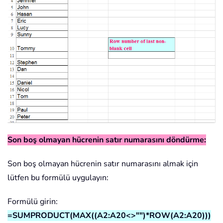
Son boş olmayan hücrenin satır numarasını döndürme:
Son boş olmayan hücrenin satır numarasını almak için
lütfen bu formülü uygulayın:
Formülü girin:
=SUMPRODUCT(MAX((A2:A20<>"")*ROW(A2:A20)))