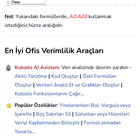
Not
: Yukarıdaki formüllerde,
A2:A20
kullanmak
istediğiniz hücre aralığıdır.
En İyi Ofis Verimlilik Araçları
🤖
Kutools AI Asistanı
: Veri analizinde devrim yaratın –
Akıllı Yürütme
|
Kod Oluştur
|
Özel Formüller
Oluştur
|
Verileri Analiz Et ve Grafikler Oluştur
|
Kutools Fonksiyonlarını Çağır
…
Popüler Özellikler
:
Yinelenenleri Bul, Vurgula veya
İşaretle
|
Boş Satırları Sil
|
Sütunları veya Hücreleri
Veriyi Kaybetmeden Birleştir
|
Formül olmadan
Yuvarla
...