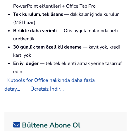
PowerPoint eklentileri + Office Tab Pro
Tek kurulum, tek lisans
— dakikalar içinde kurulun
(MSI hazır)
Birlikte daha verimli
— Ofis uygulamalarında hızlı
üretkenlik
30 günlük tam özellikli deneme
— kayıt yok, kredi
kartı yok
En iyi değer
— tek tek eklenti almak yerine tasarruf
edin
Kutools for Office hakkında daha fazla
detay...
Ücretsiz İndir...
Bültene Abone Ol