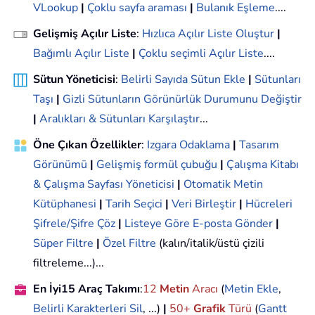
VLookup
|
Çoklu sayfa araması
|
Bulanık Eşleme
....
Gelişmiş Açılır Liste
:
Hızlıca Açılır Liste Oluştur
|
Bağımlı Açılır Liste
|
Çoklu seçimli Açılır Liste
....
Sütun Yöneticisi
:
Belirli Sayıda Sütun Ekle
|
Sütunları
Taşı
|
Gizli Sütunların Görünürlük Durumunu Değiştir
|
Aralıkları & Sütunları Karşılaştır
...
Öne Çıkan Özellikler
:
Izgara Odaklama
|
Tasarım
Görünümü
|
Gelişmiş formül çubuğu
|
Çalışma Kitabı
& Çalışma Sayfası Yöneticisi
|
Otomatik Metin
Kütüphanesi
|
Tarih Seçici
|
Veri Birleştir
|
Hücreleri
Şifrele/Şifre Çöz
|
Listeye Göre E-posta Gönder
|
Süper Filtre
|
Özel Filtre
(kalın/italik/üstü çizili
filtreleme...)...
En İyi15 Araç Takımı
:
12
Metin
Aracı
(
Metin Ekle
,
Belirli Karakterleri Sil
, ...)
|
50+
Grafik
Türü
(
Gantt