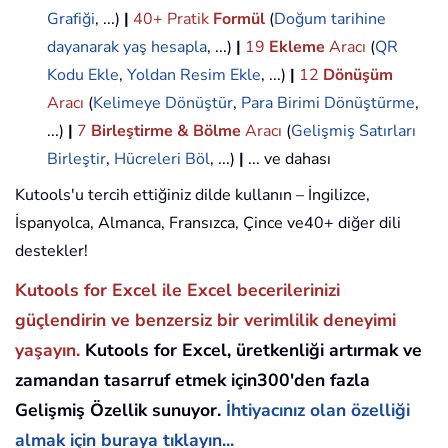
Grafiği
, ...)
|
40+ Pratik
Formül
(
Doğum tarihine
dayanarak yaş hesapla
, ...)
|
19
Ekleme
Aracı
(
QR
Kodu Ekle
,
Yoldan Resim Ekle
, ...)
|
12
Dönüşüm
Aracı
(
Kelimeye Dönüştür
,
Para Birimi Dönüştürme
,
...)
|
7
Birleştirme & Bölme
Aracı
(
Gelişmiş Satırları
Birleştir
,
Hücreleri Böl
, ...)
|
... ve dahası
Kutools'u tercih ettiğiniz dilde kullanın – İngilizce,
İspanyolca, Almanca, Fransızca, Çince ve40+ diğer dili
destekler!
Kutools for Excel ile Excel becerilerinizi
güçlendirin ve benzersiz bir verimlilik deneyimi
yaşayın.
Kutools for Excel, üretkenliği artırmak ve
zamandan tasarruf etmek için300'den fazla
Gelişmiş Özellik sunuyor.
İhtiyacınız olan özelliği
almak için buraya tıklayın...