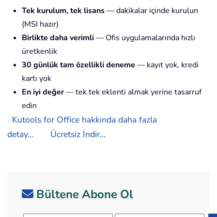
Tek kurulum, tek lisans
— dakikalar içinde kurulun
(MSI hazır)
Birlikte daha verimli
— Ofis uygulamalarında hızlı
üretkenlik
30 günlük tam özellikli deneme
— kayıt yok, kredi
kartı yok
En iyi değer
— tek tek eklenti almak yerine tasarruf
edin
Kutools for Office hakkında daha fazla
detay...
Ücretsiz İndir...
Bültene Abone Ol