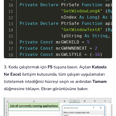
Private
Declare
 PtrSafe 
Function
 apiG
"GetWindowLongA"
(
ByV
                nIndex 
As
Long
)
As
Lo
Private
Declare
 PtrSafe 
Function
 apiG
"GetWindowTextA"
(
ByV
                lpString 
As
String
,
B
Private
Const
 mcGWCHILD 
=
5
Private
Const
 mcGWHWNDNEXT 
=
2
Private
Const
 mcGWLSTYLE 
=
(
-
16
)
Private
Const
 mcWSVISIBLE 
=
&H1000000
3. Kodu çalıştırmak için
F5
tuşuna basın. Açılan
Kutools
Private
Const
 mconMAXLEN 
=
255
for Excel
iletişim kutusunda, tüm çalışan uygulamaları
Sub
 ListName
(
)
listelemek istediğiniz hücreyi seçin ve ardından
Tamam
Dim
 xRg 
As
 Range

düğmesine tıklayın. Ekran görüntüsüne bakın:
Dim
 xStr 
As
String
Dim
 xStrLen 
As
Long
Dim
 xHandle 
As
Long
Dim
 xHandleStr 
As
String