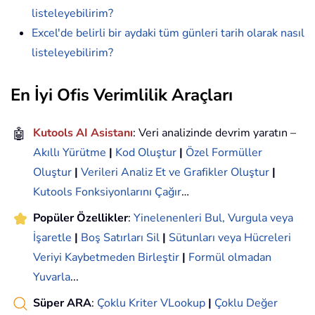
listeleyebilirim?
Excel'de belirli bir aydaki tüm günleri tarih olarak nasıl
listeleyebilirim?
En İyi Ofis Verimlilik Araçları
🤖
Kutools AI Asistanı
: Veri analizinde devrim yaratın –
Akıllı Yürütme
|
Kod Oluştur
|
Özel Formüller
Oluştur
|
Verileri Analiz Et ve Grafikler Oluştur
|
Kutools Fonksiyonlarını Çağır
…
Popüler Özellikler
:
Yinelenenleri Bul, Vurgula veya
İşaretle
|
Boş Satırları Sil
|
Sütunları veya Hücreleri
Veriyi Kaybetmeden Birleştir
|
Formül olmadan
Yuvarla
...
Süper ARA
:
Çoklu Kriter VLookup
|
Çoklu Değer