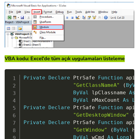
VBA kodu: Excel'de tüm açık uygulamaları listeleme
Copy
Private
Declare
 PtrSafe 
Function
 apiG
"GetClassNameA"
(
ByVa
ByVal
 lpClassname 
As
ByVal
 nMaxCount 
As
Lo
Private
Declare
 PtrSafe 
Function
 apiG
"GetDesktopWindow"
(
)
Private
Declare
 PtrSafe 
Function
 apiG
"GetWindow"
(
ByVal
 Hw
ByVal
 wCmd 
As
Long
)
A