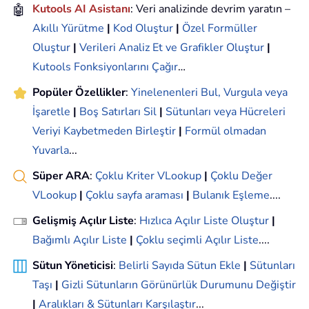
🤖
Kutools AI Asistanı
: Veri analizinde devrim yaratın –
Akıllı Yürütme
|
Kod Oluştur
|
Özel Formüller
Oluştur
|
Verileri Analiz Et ve Grafikler Oluştur
|
Kutools Fonksiyonlarını Çağır
…
Popüler Özellikler
:
Yinelenenleri Bul, Vurgula veya
İşaretle
|
Boş Satırları Sil
|
Sütunları veya Hücreleri
Veriyi Kaybetmeden Birleştir
|
Formül olmadan
Yuvarla
...
Süper ARA
:
Çoklu Kriter VLookup
|
Çoklu Değer
VLookup
|
Çoklu sayfa araması
|
Bulanık Eşleme
....
Gelişmiş Açılır Liste
:
Hızlıca Açılır Liste Oluştur
|
Bağımlı Açılır Liste
|
Çoklu seçimli Açılır Liste
....
Sütun Yöneticisi
:
Belirli Sayıda Sütun Ekle
|
Sütunları
Taşı
|
Gizli Sütunların Görünürlük Durumunu Değiştir
|
Aralıkları & Sütunları Karşılaştır
...