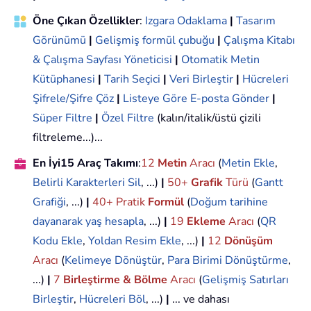
Öne Çıkan Özellikler
:
Izgara Odaklama
|
Tasarım
Görünümü
|
Gelişmiş formül çubuğu
|
Çalışma Kitabı
& Çalışma Sayfası Yöneticisi
|
Otomatik Metin
Kütüphanesi
|
Tarih Seçici
|
Veri Birleştir
|
Hücreleri
Şifrele/Şifre Çöz
|
Listeye Göre E-posta Gönder
|
Süper Filtre
|
Özel Filtre
(kalın/italik/üstü çizili
filtreleme...)...
En İyi15 Araç Takımı
:
12
Metin
Aracı
(
Metin Ekle
,
Belirli Karakterleri Sil
, ...)
|
50+
Grafik
Türü
(
Gantt
Grafiği
, ...)
|
40+ Pratik
Formül
(
Doğum tarihine
dayanarak yaş hesapla
, ...)
|
19
Ekleme
Aracı
(
QR
Kodu Ekle
,
Yoldan Resim Ekle
, ...)
|
12
Dönüşüm
Aracı
(
Kelimeye Dönüştür
,
Para Birimi Dönüştürme
,
...)
|
7
Birleştirme & Bölme
Aracı
(
Gelişmiş Satırları
Birleştir
,
Hücreleri Böl
, ...)
|
... ve dahası