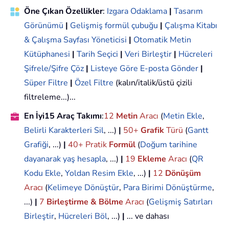
Öne Çıkan Özellikler
:
Izgara Odaklama
|
Tasarım
Görünümü
|
Gelişmiş formül çubuğu
|
Çalışma Kitabı
& Çalışma Sayfası Yöneticisi
|
Otomatik Metin
Kütüphanesi
|
Tarih Seçici
|
Veri Birleştir
|
Hücreleri
Şifrele/Şifre Çöz
|
Listeye Göre E-posta Gönder
|
Süper Filtre
|
Özel Filtre
(kalın/italik/üstü çizili
filtreleme...)...
En İyi15 Araç Takımı
:
12
Metin
Aracı
(
Metin Ekle
,
Belirli Karakterleri Sil
, ...)
|
50+
Grafik
Türü
(
Gantt
Grafiği
, ...)
|
40+ Pratik
Formül
(
Doğum tarihine
dayanarak yaş hesapla
, ...)
|
19
Ekleme
Aracı
(
QR
Kodu Ekle
,
Yoldan Resim Ekle
, ...)
|
12
Dönüşüm
Aracı
(
Kelimeye Dönüştür
,
Para Birimi Dönüştürme
,
...)
|
7
Birleştirme & Bölme
Aracı
(
Gelişmiş Satırları
Birleştir
,
Hücreleri Böl
, ...)
|
... ve dahası