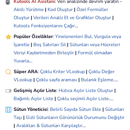
🤖
Kutools AI Asistanı
: Veri analizinde devrim yaratın –
Akıllı Yürütme
|
Kod Oluştur
|
Özel Formüller
Oluştur
|
Verileri Analiz Et ve Grafikler Oluştur
|
Kutools Fonksiyonlarını Çağır
…
Popüler Özellikler
:
Yinelenenleri Bul, Vurgula veya
İşaretle
|
Boş Satırları Sil
|
Sütunları veya Hücreleri
Veriyi Kaybetmeden Birleştir
|
Formül olmadan
Yuvarla
...
Süper ARA
:
Çoklu Kriter VLookup
|
Çoklu Değer
VLookup
|
Çoklu sayfa araması
|
Bulanık Eşleme
....
Gelişmiş Açılır Liste
:
Hızlıca Açılır Liste Oluştur
|
Bağımlı Açılır Liste
|
Çoklu seçimli Açılır Liste
....
Sütun Yöneticisi
:
Belirli Sayıda Sütun Ekle
|
Sütunları
Taşı
|
Gizli Sütunların Görünürlük Durumunu Değiştir
|
Aralıkları & Sütunları Karşılaştır
...