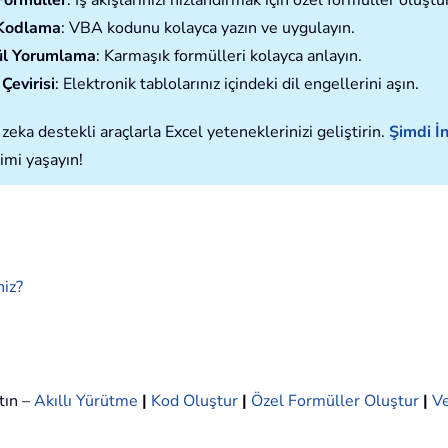
Formüller
: İş akışlarınızı hızlandırmak için özel formüller oluştu
Kodlama
: VBA kodunu kolayca yazın ve uygulayın.
l Yorumlama
: Karmaşık formülleri kolayca anlayın.
Çevirisi
: Elektronik tablolarınız içindeki dil engellerini aşın.
zeka destekli araçlarla Excel yeteneklerinizi geliştirin.
Şimdi İn
imi yaşayın!
niz?
tın –
Akıllı Yürütme
|
Kod Oluştur
|
Özel Formüller Oluştur
|
Ve