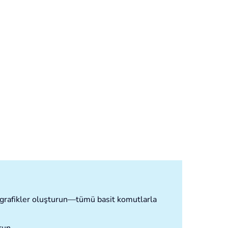
ve grafikler oluşturun—tümü basit komutlarla