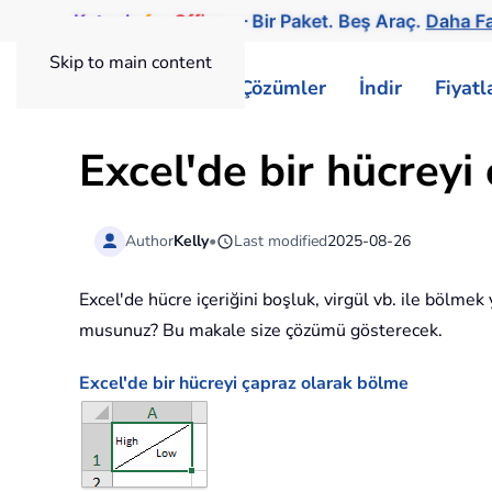
Kutools
for
Office
— Bir Paket. Beş Araç.
Daha Fa
Skip to main content
ExtendOffice
Çözümler
İndir
Fiyat
Excel'de bir hücreyi 
Author
Kelly
•
Last modified
2025-08-26
Excel'de hücre içeriğini boşluk, virgül vb. ile bölmek
musunuz? Bu makale size çözümü gösterecek.
Excel'de bir hücreyi çapraz olarak bölme