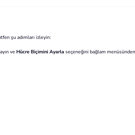
e
tfen şu adımları izleyin:
layın ve
Hücre Biçimini Ayarla
seçeneğini bağlam menüsünden s