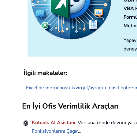
Özel 
VBA 
Formü
Metin 
Yapay 
deney
İlgili makaleler:
Excel'de metni boşluk/virgül/ayraç ile nasıl bölersi
En İyi Ofis Verimlilik Araçları
🤖
Kutools AI Asistanı
: Veri analizinde devrim yara
Fonksiyonlarını Çağır
…