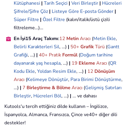
Kütüphanesi
|
Tarih Seçici
|
Veri Birleştir
|
Hücreleri
Şifrele/Şifre Çöz
|
Listeye Göre E-posta Gönder
|
Süper Filtre
|
Özel Filtre
(kalın/italik/üstü çizili
filtreleme...)...
En İyi15 Araç Takımı
:
12
Metin
Aracı
(
Metin Ekle
,
Belirli Karakterleri Sil
, ...)
|
50+
Grafik
Türü
(
Gantt
Grafiği
, ...)
|
40+ Pratik
Formül
(
Doğum tarihine
dayanarak yaş hesapla
, ...)
|
19
Ekleme
Aracı
(
QR
Kodu Ekle
,
Yoldan Resim Ekle
, ...)
|
12
Dönüşüm
Aracı
(
Kelimeye Dönüştür
,
Para Birimi Dönüştürme
,
...)
|
7
Birleştirme & Bölme
Aracı
(
Gelişmiş Satırları
Birleştir
,
Hücreleri Böl
, ...)
|
... ve dahası
Kutools'u tercih ettiğiniz dilde kullanın – İngilizce,
İspanyolca, Almanca, Fransızca, Çince ve40+ diğer dili
destekler!