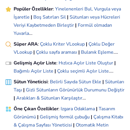
Popüler Özellikler
:
Yinelenenleri Bul, Vurgula veya
İşaretle
|
Boş Satırları Sil
|
Sütunları veya Hücreleri
Veriyi Kaybetmeden Birleştir
|
Formül olmadan
Yuvarla
...
Süper ARA
:
Çoklu Kriter VLookup
|
Çoklu Değer
VLookup
|
Çoklu sayfa araması
|
Bulanık Eşleme
....
Gelişmiş Açılır Liste
:
Hızlıca Açılır Liste Oluştur
|
Bağımlı Açılır Liste
|
Çoklu seçimli Açılır Liste
....
Sütun Yöneticisi
:
Belirli Sayıda Sütun Ekle
|
Sütunları
Taşı
|
Gizli Sütunların Görünürlük Durumunu Değiştir
|
Aralıkları & Sütunları Karşılaştır
...
Öne Çıkan Özellikler
:
Izgara Odaklama
|
Tasarım
Görünümü
|
Gelişmiş formül çubuğu
|
Çalışma Kitabı
& Çalışma Sayfası Yöneticisi
|
Otomatik Metin