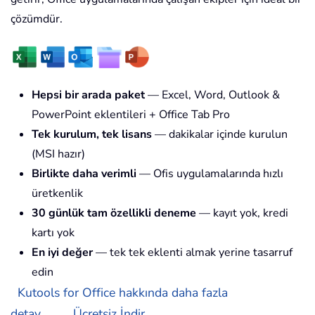
çözümdür.
Hepsi bir arada paket
— Excel, Word, Outlook &
PowerPoint eklentileri + Office Tab Pro
Tek kurulum, tek lisans
— dakikalar içinde kurulun
(MSI hazır)
Birlikte daha verimli
— Ofis uygulamalarında hızlı
üretkenlik
30 günlük tam özellikli deneme
— kayıt yok, kredi
kartı yok
En iyi değer
— tek tek eklenti almak yerine tasarruf
edin
Kutools for Office hakkında daha fazla
detay...
Ücretsiz İndir...