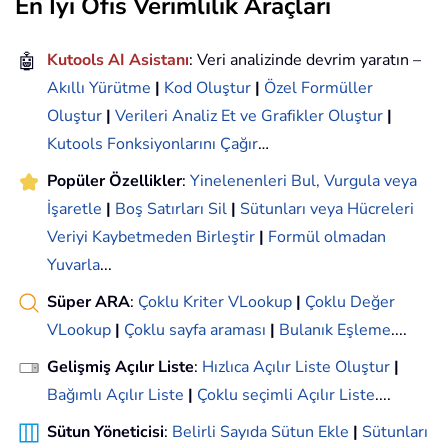
En İyi Ofis Verimlilik Araçları
🤖
Kutools AI Asistanı
: Veri analizinde devrim yaratın –
Akıllı Yürütme
|
Kod Oluştur
|
Özel Formüller
Oluştur
|
Verileri Analiz Et ve Grafikler Oluştur
|
Kutools Fonksiyonlarını Çağır
…
Popüler Özellikler
:
Yinelenenleri Bul, Vurgula veya
İşaretle
|
Boş Satırları Sil
|
Sütunları veya Hücreleri
Veriyi Kaybetmeden Birleştir
|
Formül olmadan
Yuvarla
...
Süper ARA
:
Çoklu Kriter VLookup
|
Çoklu Değer
VLookup
|
Çoklu sayfa araması
|
Bulanık Eşleme
....
Gelişmiş Açılır Liste
:
Hızlıca Açılır Liste Oluştur
|
Bağımlı Açılır Liste
|
Çoklu seçimli Açılır Liste
....
Sütun Yöneticisi
:
Belirli Sayıda Sütun Ekle
|
Sütunları