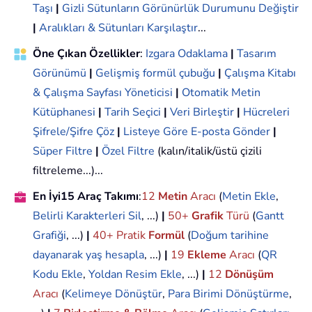
Taşı
|
Gizli Sütunların Görünürlük Durumunu Değiştir
|
Aralıkları & Sütunları Karşılaştır
...
Öne Çıkan Özellikler
:
Izgara Odaklama
|
Tasarım
Görünümü
|
Gelişmiş formül çubuğu
|
Çalışma Kitabı
& Çalışma Sayfası Yöneticisi
|
Otomatik Metin
Kütüphanesi
|
Tarih Seçici
|
Veri Birleştir
|
Hücreleri
Şifrele/Şifre Çöz
|
Listeye Göre E-posta Gönder
|
Süper Filtre
|
Özel Filtre
(kalın/italik/üstü çizili
filtreleme...)...
En İyi15 Araç Takımı
:
12
Metin
Aracı
(
Metin Ekle
,
Belirli Karakterleri Sil
, ...)
|
50+
Grafik
Türü
(
Gantt
Grafiği
, ...)
|
40+ Pratik
Formül
(
Doğum tarihine
dayanarak yaş hesapla
, ...)
|
19
Ekleme
Aracı
(
QR
Kodu Ekle
,
Yoldan Resim Ekle
, ...)
|
12
Dönüşüm
Aracı
(
Kelimeye Dönüştür
,
Para Birimi Dönüştürme
,