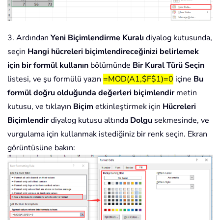
3. Ardından
Yeni Biçimlendirme Kuralı
diyalog kutusunda,
seçin
Hangi hücreleri biçimlendireceğinizi belirlemek
için bir formül kullanın
bölümünde
Bir Kural Türü Seçin
listesi, ve şu formülü yazın
=MOD(A1,$F$1)=0
içine
Bu
formül doğru olduğunda değerleri biçimlendir
metin
kutusu, ve tıklayın
Biçim
etkinleştirmek için
Hücreleri
Biçimlendir
diyalog kutusu altında
Dolgu
sekmesinde, ve
vurgulama için kullanmak istediğiniz bir renk seçin. Ekran
görüntüsüne bakın: