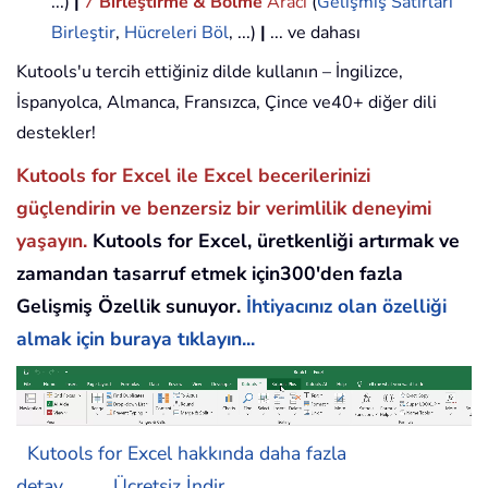
...)
|
7
Birleştirme & Bölme
Aracı
(
Gelişmiş Satırları
Birleştir
,
Hücreleri Böl
, ...)
|
... ve dahası
Kutools'u tercih ettiğiniz dilde kullanın – İngilizce,
İspanyolca, Almanca, Fransızca, Çince ve40+ diğer dili
destekler!
Kutools for Excel ile Excel becerilerinizi
güçlendirin ve benzersiz bir verimlilik deneyimi
yaşayın.
Kutools for Excel, üretkenliği artırmak ve
zamandan tasarruf etmek için300'den fazla
Gelişmiş Özellik sunuyor.
İhtiyacınız olan özelliği
almak için buraya tıklayın...
Kutools for Excel hakkında daha fazla
detay...
Ücretsiz İndir...