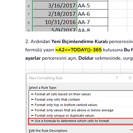
2. Ardından
Yeni Biçimlendirme Kuralı
penceresin
formülü yazın
=A2<=TODAY()-365
kutusuna
Bu f
ayarlar
penceresini açın,
Doldur
sekmesinde, vurgul