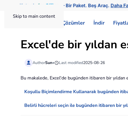
Kutools
for
Office
— Bir Paket. Beş Araç.
Daha Fa
Skip to main content
ExtendOffice
Çözümler
İndir
Fiyat
Excel'de bir yıldan e
Author
Sun
•
Last modified
2025-08-26
Bu makalede, Excel'de bugünden itibaren bir yıldan e
Koşullu Biçimlendirme Kullanarak bugünden itibare
Belirli hücreleri seçin ile bugünden itibaren bir yı