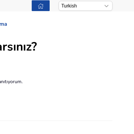
ama
arsınız?
anıtıyorum.