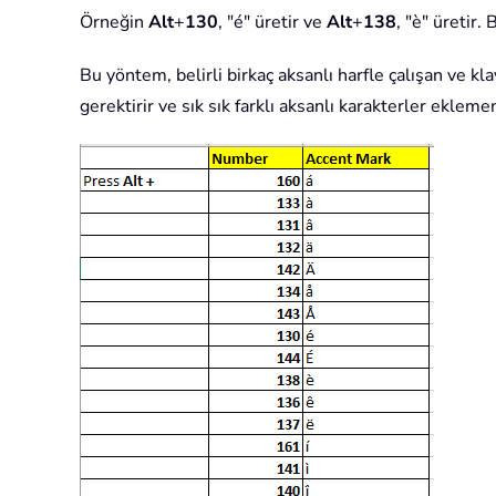
Örneğin
Alt
+
130
, "é" üretir ve
Alt
+
138
, "è" üretir.
Bu yöntem, belirli birkaç aksanlı harfle çalışan ve k
gerektirir ve sık sık farklı aksanlı karakterler ekle