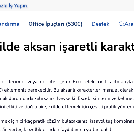
zla İş Yapın.
landırma
Office İpuçları (5300)
Destek
Ar
kilde aksan işaretli karak
er, terimler veya metinler içeren Excel elektronik tablolarıyla 
) eklemeniz gerekebilir. Bu aksanlı karakterleri manuel olarak g
nmak durumunda kalırsanız. Neyse ki, Excel, isimlerin ve kelime
ni etkili ve doğru bir şekilde eklemek için çeşitli pratik yöntem
mek için birkaç pratik çözüm bulacaksınız; kısayol tuş kombinasy
'in yerleşik özelliklerinden faydalanma yolları dahil.