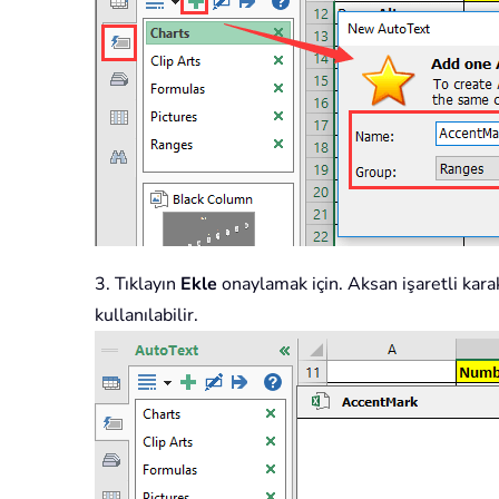
3. Tıklayın
Ekle
onaylamak için. Aksan işaretli karak
kullanılabilir.