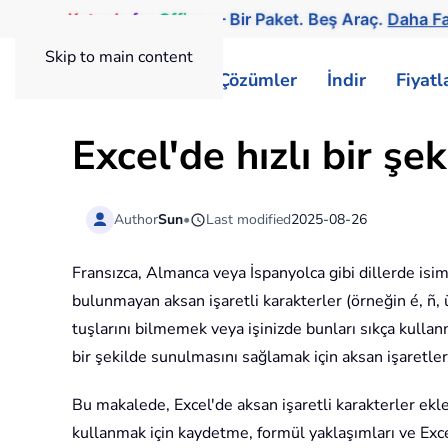
Kutools
for
Office
— Bir Paket. Beş Araç.
Daha Fa
Skip to main content
ExtendOffice
Çözümler
İndir
Fiyat
Excel'de hızlı bir şe
Author
Sun
•
Last modified
2025-08-26
Fransızca, Almanca veya İspanyolca gibi dillerde isiml
bulunmayan aksan işaretli karakterler (örneğin é, ñ, ü
tuşlarını bilmemek veya işinizde bunları sıkça kulla
bir şekilde sunulmasını sağlamak için aksan işaretleri
Bu makalede, Excel'de aksan işaretli karakterler ekle
kullanmak için kaydetme, formül yaklaşımları ve Excel