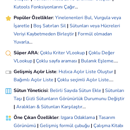
Kutools Fonksiyonlarını Çağır
…
Popüler Özellikler
:
Yinelenenleri Bul, Vurgula veya
İşaretle
|
Boş Satırları Sil
|
Sütunları veya Hücreleri
Veriyi Kaybetmeden Birleştir
|
Formül olmadan
Yuvarla
...
Süper ARA
:
Çoklu Kriter VLookup
|
Çoklu Değer
VLookup
|
Çoklu sayfa araması
|
Bulanık Eşleme
....
Gelişmiş Açılır Liste
:
Hızlıca Açılır Liste Oluştur
|
Bağımlı Açılır Liste
|
Çoklu seçimli Açılır Liste
....
Sütun Yöneticisi
:
Belirli Sayıda Sütun Ekle
|
Sütunları
Taşı
|
Gizli Sütunların Görünürlük Durumunu Değiştir
|
Aralıkları & Sütunları Karşılaştır
...
Öne Çıkan Özellikler
:
Izgara Odaklama
|
Tasarım
Görünümü
|
Gelişmiş formül çubuğu
|
Çalışma Kitabı