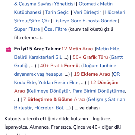
& Çalışma Sayfası Yöneticisi
|
Otomatik Metin
Kütüphanesi
|
Tarih Seçici
|
Veri Birleştir
|
Hücreleri
Şifrele/Şifre Çöz
|
Listeye Göre E-posta Gönder
|
Süper Filtre
|
Özel Filtre
(kalın/italik/üstü çizili
filtreleme...)...
En İyi15 Araç Takımı
:
12
Metin
Aracı
(
Metin Ekle
,
Belirli Karakterleri Sil
, ...)
|
50+
Grafik
Türü
(
Gantt
Grafiği
, ...)
|
40+ Pratik
Formül
(
Doğum tarihine
dayanarak yaş hesapla
, ...)
|
19
Ekleme
Aracı
(
QR
Kodu Ekle
,
Yoldan Resim Ekle
, ...)
|
12
Dönüşüm
Aracı
(
Kelimeye Dönüştür
,
Para Birimi Dönüştürme
,
...)
|
7
Birleştirme & Bölme
Aracı
(
Gelişmiş Satırları
Birleştir
,
Hücreleri Böl
, ...)
|
... ve dahası
Kutools'u tercih ettiğiniz dilde kullanın – İngilizce,
İspanyolca, Almanca, Fransızca, Çince ve40+ diğer dili