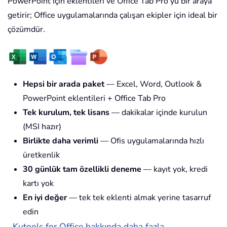
PowerPoint için eklentileri ve Office Tab Pro'yu bir araya
getirir; Office uygulamalarında çalışan ekipler için ideal bir
çözümdür.
Hepsi bir arada paket
— Excel, Word, Outlook &
PowerPoint eklentileri + Office Tab Pro
Tek kurulum, tek lisans
— dakikalar içinde kurulun
(MSI hazır)
Birlikte daha verimli
— Ofis uygulamalarında hızlı
üretkenlik
30 günlük tam özellikli deneme
— kayıt yok, kredi
kartı yok
En iyi değer
— tek tek eklenti almak yerine tasarruf
edin
Kutools for Office hakkında daha fazla